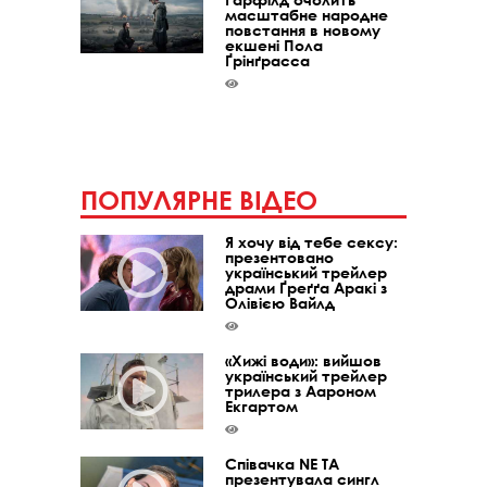
масштабне народне
повстання в новому
екшені Пола
Ґрінґрасса
ПОПУЛЯРНЕ ВІДЕО
Я хочу від тебе сексу:
презентовано
український трейлер
драми Ґреґґа Аракі з
Олівією Вайлд
«Хижі води»: вийшов
український трейлер
трилера з Аароном
Екгартом
Співачка NE TA
презентувала сингл