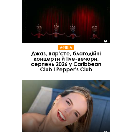
АФІША
Джаз, вар’єте, благодійні
концерти й live-вечори:
серпень 2026 у Caribbean
Club і Pepper's Club