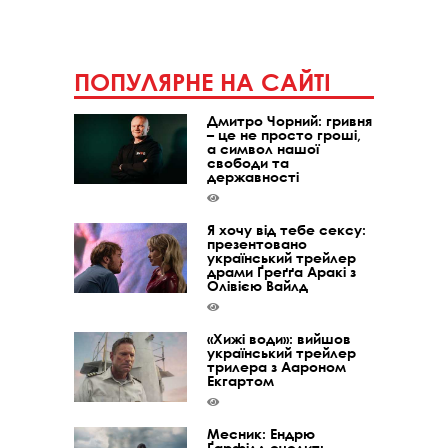
ПОПУЛЯРНЕ НА САЙТІ
Дмитро Чорний: гривня
– це не просто гроші,
а символ нашої
свободи та
державності
Я хочу від тебе сексу:
презентовано
український трейлер
драми Ґреґґа Аракі з
Олівією Вайлд
«Хижі води»: вийшов
український трейлер
трилера з Аароном
Екгартом
Месник: Ендрю
Ґарфілд очолить