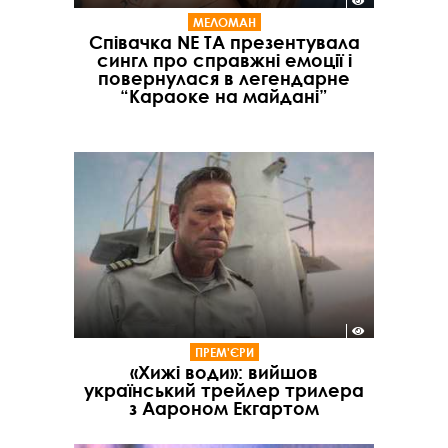
МЕЛОМАН
Співачка NE TA презентувала
сингл про справжні емоції і
повернулася в легендарне
“Караоке на майдані”
ПРЕМ'ЄРИ
«Хижі води»: вийшов
український трейлер трилера
з Аароном Екгартом