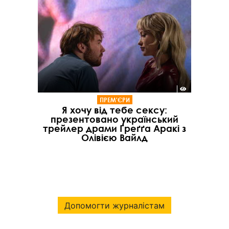
ПРЕМ'ЄРИ
Я хочу від тебе сексу:
презентовано український
трейлер драми Ґреґґа Аракі з
Олівією Вайлд
Допомогти журналістам