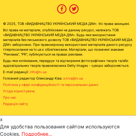
© 2025, ТОВ «ВИДАВНИЦТВО УКРАЇНСЬКИЙ МЕДІА ДІМ». Усі права захищені.
Всі права на матеріали, опубліковані на даному ресурсі, належать ТОВ
«ВИДАВНИЦТВО УКРАЇНСЬКИЙ МЕДІА ДІМ». Будь-яке використання
матеріалів без письмового дозволу ТОВ «ВИДАВНИЦТВО УКРАЇНСЬКИЙ МЕДІА
ДІМ» заборонено. При правомірному використанні матеріалів даного ресурсу
гіперпосилання на tv.ua є обов'язковим. Матеріали, що позначені знаками
"Реклама", "PR", публікуються на правах реклами.
Будь-яке копіювання, передрук та відтворення фотографічних творів та/або
аудіовізуальних творів правовласника Getty Images - суворо забороняється.
E-mail редакції:
info@tv.ua
Головний редактор Олександр Ківа:
a.kiva@tv.ua
Політика у сфері конфіденційності та персональних даних
Угода користувача
Про нас
Редакція сайту
x
Для удобства пользования сайтом используются
Cookies.
Подробнее...