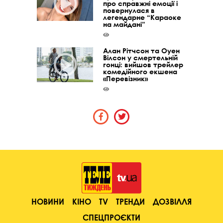
про справжні емоції і
повернулася в
легендарне “Караоке
на майдані”
Алан Рітчсон та Оуен
Вілсон у смертельній
гонці: вийшов трейлер
комедійного екшена
«Перевізник»
НОВИНИ
КІНО
TV
ТРЕНДИ
ДОЗВІЛЛЯ
СПЕЦПРОЄКТИ