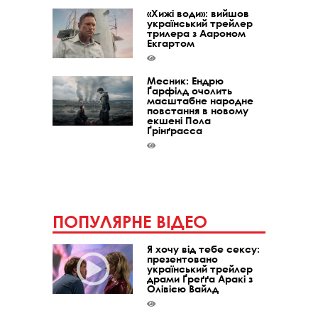
«Хижі води»: вийшов
український трейлер
трилера з Аароном
Екгартом
Месник: Ендрю
Ґарфілд очолить
масштабне народне
повстання в новому
екшені Пола
Ґрінґрасса
ПОПУЛЯРНЕ ВІДЕО
Я хочу від тебе сексу:
презентовано
український трейлер
драми Ґреґґа Аракі з
Олівією Вайлд