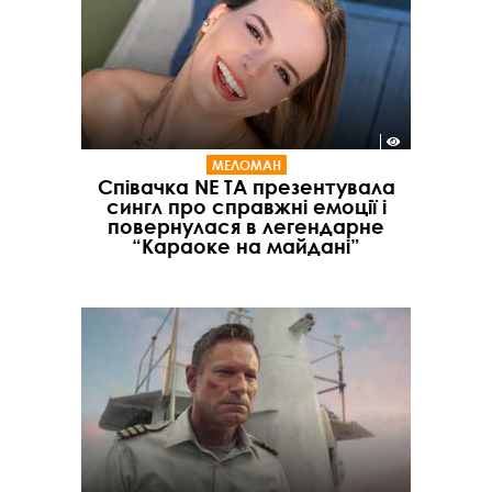
МЕЛОМАН
Співачка NE TA презентувала
сингл про справжні емоції і
повернулася в легендарне
“Караоке на майдані”