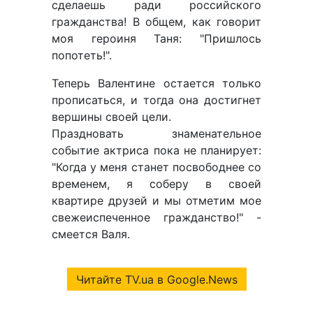
сделаешь ради российского
гражданства! В общем, как говорит
моя героиня Таня: "Пришлось
попотеть!".
Теперь Валентине остается только
прописаться, и тогда она достигнет
вершины своей цели.
Праздновать знаменательное
событие актриса пока не планирует:
"Когда у меня станет посвободнее со
временем, я соберу в своей
квартире друзей и мы отметим мое
свежеиспеченное гражданство!" -
смеется Валя.
Читайте TV.ua в Google.News