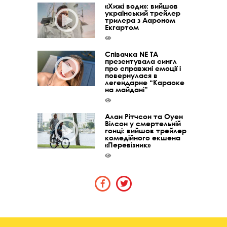
«Хижі води»: вийшов
український трейлер
трилера з Аароном
Екгартом
Співачка NE TA
презентувала сингл
про справжні емоції і
повернулася в
легендарне “Караоке
на майдані”
Алан Рітчсон та Оуен
Вілсон у смертельній
гонці: вийшов трейлер
комедійного екшена
«Перевізник»