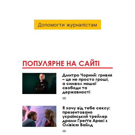
Допомогти журналістам
ПОПУЛЯРНЕ НА САЙТІ
Дмитро Чорний: гривня
– це не просто гроші,
а символ нашої
свободи та
державності
Я хочу від тебе сексу:
презентовано
український трейлер
драми Ґреґґа Аракі з
Олівією Вайлд