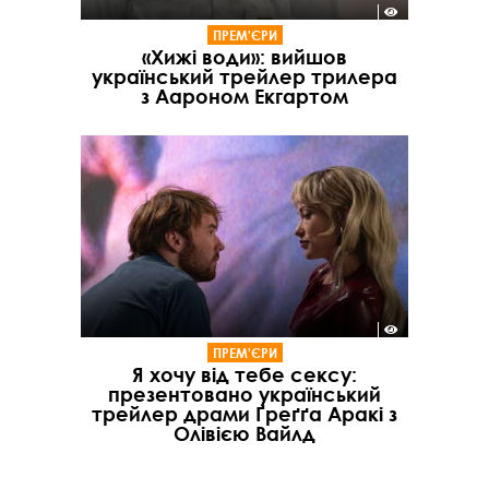
ПРЕМ'ЄРИ
«Хижі води»: вийшов
український трейлер трилера
з Аароном Екгартом
ПРЕМ'ЄРИ
Я хочу від тебе сексу:
презентовано український
трейлер драми Ґреґґа Аракі з
Олівією Вайлд