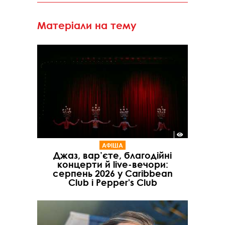
Матеріали на тему
АФІША
Джаз, вар’єте, благодійні
концерти й live-вечори:
серпень 2026 у Caribbean
Club і Pepper's Club