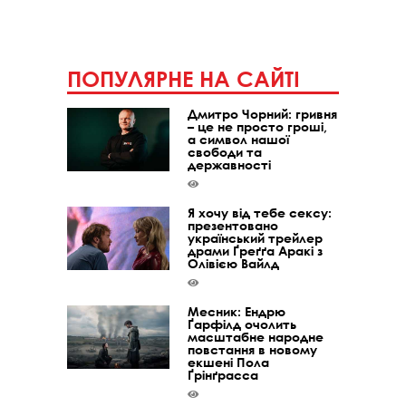
ПОПУЛЯРНЕ НА САЙТІ
Дмитро Чорний: гривня
– це не просто гроші,
а символ нашої
свободи та
державності
Я хочу від тебе сексу:
презентовано
український трейлер
драми Ґреґґа Аракі з
Олівією Вайлд
Месник: Ендрю
Ґарфілд очолить
масштабне народне
повстання в новому
екшені Пола
Ґрінґрасса