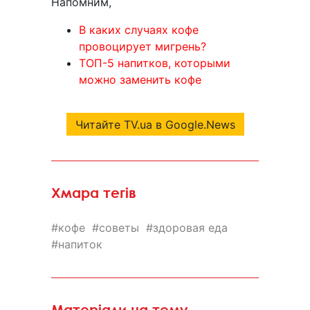
Напомним,
В каких случаях кофе
провоцирует мигрень?
ТОП-5 напитков, которыми
можно заменить кофе
Читайте TV.ua в Google.News
Хмара тегів
кофе
советы
здоровая еда
напиток
Матеріали на тему