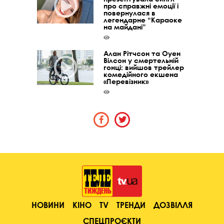
про справжні емоції і
повернулася в
легендарне “Караоке
на майдані”
Алан Рітчсон та Оуен
Вілсон у смертельній
гонці: вийшов трейлер
комедійного екшена
«Перевізник»
НОВИНИ
КІНО
TV
ТРЕНДИ
ДОЗВІЛЛЯ
СПЕЦПРОЄКТИ