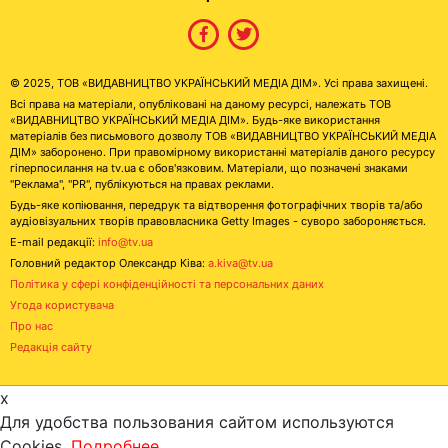
© 2025, ТОВ «ВИДАВНИЦТВО УКРАЇНСЬКИЙ МЕДІА ДІМ». Усі права захищені.
Всі права на матеріали, опубліковані на даному ресурсі, належать ТОВ
«ВИДАВНИЦТВО УКРАЇНСЬКИЙ МЕДІА ДІМ». Будь-яке використання
матеріалів без письмового дозволу ТОВ «ВИДАВНИЦТВО УКРАЇНСЬКИЙ МЕДІА
ДІМ» заборонено. При правомірному використанні матеріалів даного ресурсу
гіперпосилання на tv.ua є обов'язковим. Матеріали, що позначені знаками
"Реклама", "PR", публікуються на правах реклами.
Будь-яке копіювання, передрук та відтворення фотографічних творів та/або
аудіовізуальних творів правовласника Getty Images - суворо забороняється.
E-mail редакції:
info@tv.ua
Головний редактор Олександр Ківа:
a.kiva@tv.ua
Політика у сфері конфіденційності та персональних даних
Угода користувача
Про нас
Редакція сайту
x
Для удобства пользования сайтом используются
Cookies.
Подробнее...