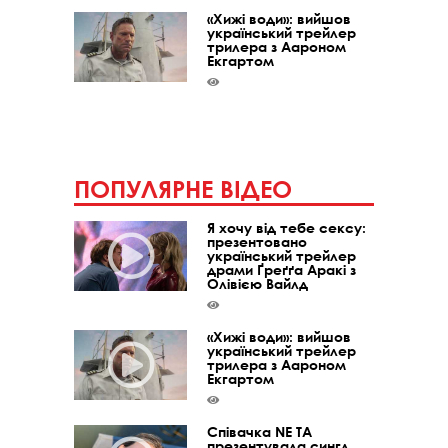
«Хижі води»: вийшов
український трейлер
трилера з Аароном
Екгартом
ПОПУЛЯРНЕ ВІДЕО
Я хочу від тебе сексу:
презентовано
український трейлер
драми Ґреґґа Аракі з
Олівією Вайлд
«Хижі води»: вийшов
український трейлер
трилера з Аароном
Екгартом
Співачка NE TA
презентувала сингл