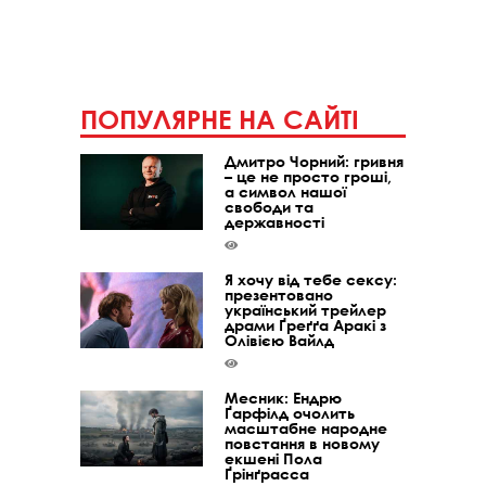
ПОПУЛЯРНЕ НА САЙТІ
Дмитро Чорний: гривня
– це не просто гроші,
а символ нашої
свободи та
державності
Я хочу від тебе сексу:
презентовано
український трейлер
драми Ґреґґа Аракі з
Олівією Вайлд
Месник: Ендрю
Ґарфілд очолить
масштабне народне
повстання в новому
екшені Пола
Ґрінґрасса