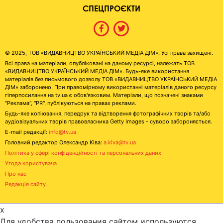
СПЕЦПРОЄКТИ
© 2025, ТОВ «ВИДАВНИЦТВО УКРАЇНСЬКИЙ МЕДІА ДІМ». Усі права захищені.
Всі права на матеріали, опубліковані на даному ресурсі, належать ТОВ
«ВИДАВНИЦТВО УКРАЇНСЬКИЙ МЕДІА ДІМ». Будь-яке використання
матеріалів без письмового дозволу ТОВ «ВИДАВНИЦТВО УКРАЇНСЬКИЙ МЕДІА
ДІМ» заборонено. При правомірному використанні матеріалів даного ресурсу
гіперпосилання на tv.ua є обов'язковим. Матеріали, що позначені знаками
"Реклама", "PR", публікуються на правах реклами.
Будь-яке копіювання, передрук та відтворення фотографічних творів та/або
аудіовізуальних творів правовласника Getty Images - суворо забороняється.
E-mail редакції:
info@tv.ua
Головний редактор Олександр Ківа:
a.kiva@tv.ua
Політика у сфері конфіденційності та персональних даних
Угода користувача
Про нас
Редакція сайту
x
Для удобства пользования сайтом используются