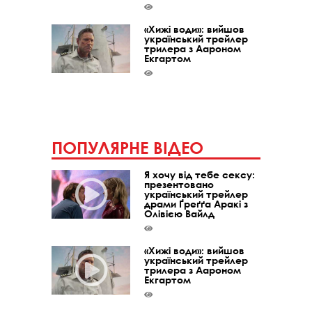
«Хижі води»: вийшов
український трейлер
трилера з Аароном
Екгартом
ПОПУЛЯРНЕ ВІДЕО
Я хочу від тебе сексу:
презентовано
український трейлер
драми Ґреґґа Аракі з
Олівією Вайлд
«Хижі води»: вийшов
український трейлер
трилера з Аароном
Екгартом