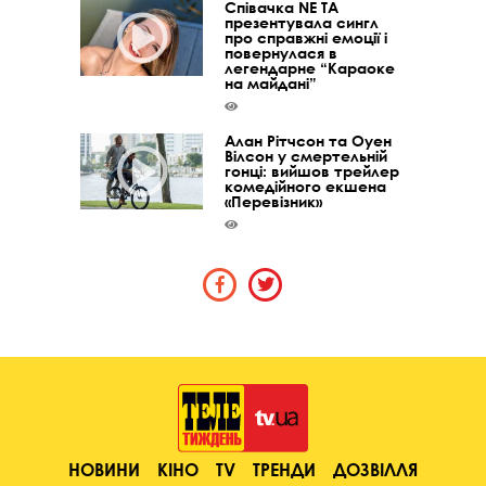
Співачка NE TA
презентувала сингл
про справжні емоції і
повернулася в
легендарне “Караоке
на майдані”
Алан Рітчсон та Оуен
Вілсон у смертельній
гонці: вийшов трейлер
комедійного екшена
«Перевізник»
НОВИНИ
КІНО
TV
ТРЕНДИ
ДОЗВІЛЛЯ