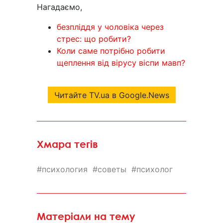
Нагадаємо,
безпліддя у чоловіка через
стрес: що робити?
Коли саме потрібно робити
щеплення від вірусу віспи мавп?
Читайте TV.ua в Google.News
Хмара тегів
психология
советы
психолог
Матеріали на тему