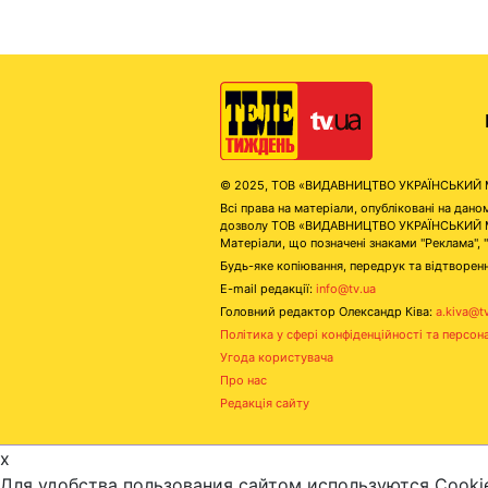
© 2025, ТОВ «ВИДАВНИЦТВО УКРАЇНСЬКИЙ МЕД
Всі права на матеріали, опубліковані на д
дозволу ТОВ «ВИДАВНИЦТВО УКРАЇНСЬКИЙ МЕДІ
Матеріали, що позначені знаками "Реклама", 
Будь-яке копіювання, передрук та відтворенн
E-mail редакції:
info@tv.ua
Головний редактор Олександр Ківа:
a.kiva@t
Політика у сфері конфіденційності та персон
Угода користувача
Про нас
Редакція сайту
x
Для удобства пользования сайтом используются Cooki