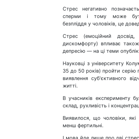
Стрес негативно позначаєт
сперми і тому може бу
безпліддя у чоловіків, це дов
Стрес (емоційний досвід,
дискомфорту) впливає також
депресію — на ці теми опублі
Науковці з університету Колу
35 до 50 років) пройти серію
виявлення суб'єктивного ві
житті.
В учасників експерименту бу
склад, рухливість і концентра
Виявилося, що чоловіки, які
менш фертильні.
І мова йде лише про дві стресо