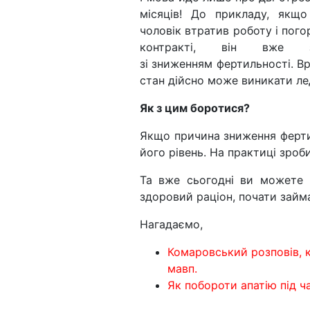
місяців! До прикладу, якщ
чоловік втратив роботу і пого
контракті, він вже зі
зі зниженням фертильності. Вр
стан дійсно може виникати ле
Як з цим боротися?
Якщо причина зниження фертил
його рівень. На практиці зроб
Та вже сьогодні ви можете 
здоровий раціон, почати займ
Нагадаємо,
Комаровський розповів, к
мавп.
Як побороти апатію під ча