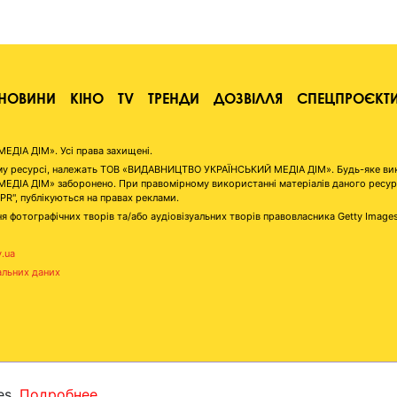
НОВИНИ
КІНО
TV
ТРЕНДИ
ДОЗВІЛЛЯ
СПЕЦПРОЄКТ
ІА ДІМ». Усі права захищені.
аному ресурсі, належать ТОВ «ВИДАВНИЦТВО УКРАЇНСЬКИЙ МЕДІА ДІМ». Будь-яке ви
А ДІМ» заборонено. При правомірному використанні матеріалів даного ресурсу 
"PR", публікуються на правах реклами.
я фотографічних творів та/або аудіовізуальних творів правовласника Getty Image
v.ua
альних даних
es.
Подробнее...