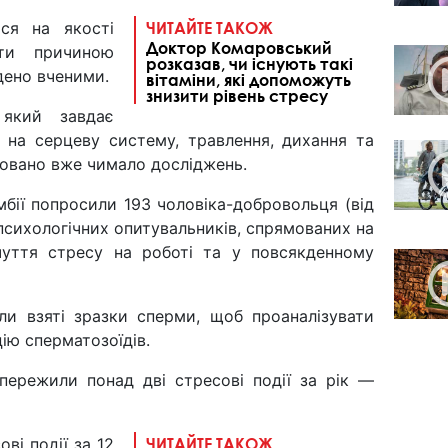
ься на якості
ЧИТАЙТЕ ТАКОЖ
Доктор Комаровський
ти причиною
розказав, чи існують такі
едено вченими.
вітаміни, які допоможуть
знизити рівень стресу
 який завдає
 на серцеву систему, травлення, дихання та
ковано вже чимало досліджень.
мбії попросили 193 чоловіка-добровольця (від
 психологічних опитувальників, спрямованих на
дчуття стресу на роботі та у повсякденному
ли взяті зразки сперми, щоб проаналізувати
цію сперматозоїдів.
 пережили понад дві стресові події за рік —
ві події за 12
ЧИТАЙТЕ ТАКОЖ