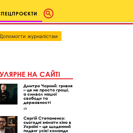
СПЕЦПРОЄКТИ
Допомогти журналістам
УЛЯРНЕ НА САЙТІ
Дмитро Чорний: гривня
– це не просто гроші,
а символ нашої
свободи та
державності
Сергій Степаненко:
сьогодні знімати кіно в
Україні – це щоденний
подвиг усієї команди