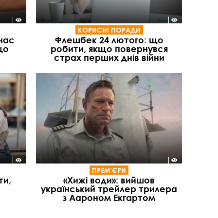
КОРИСНІ ПОРАДИ
 час
Флешбек 24 лютого: що
що
робити, якщо повернувся
страх перших днів війни
ПРЕМ'ЄРИ
ти,
«Хижі води»: вийшов
український трейлер трилера
з Аароном Екгартом