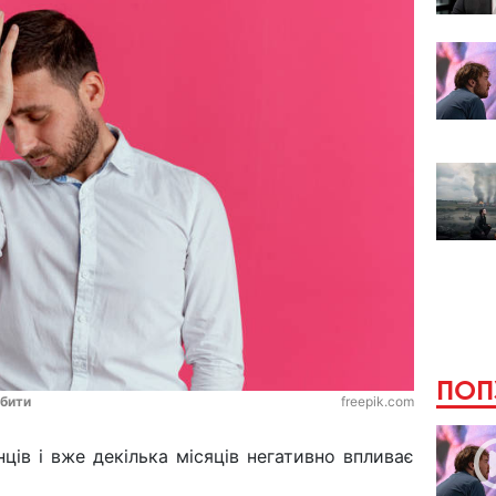
ПОП
обити
freepik.com
ців і вже декілька місяців негативно впливає