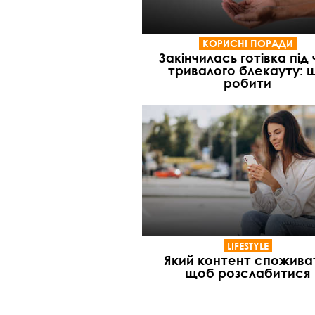
КОРИСНІ ПОРАДИ
Закінчилась готівка під
тривалого блекауту: 
робити
LIFESTYLE
Який контент спожива
щоб розслабитися