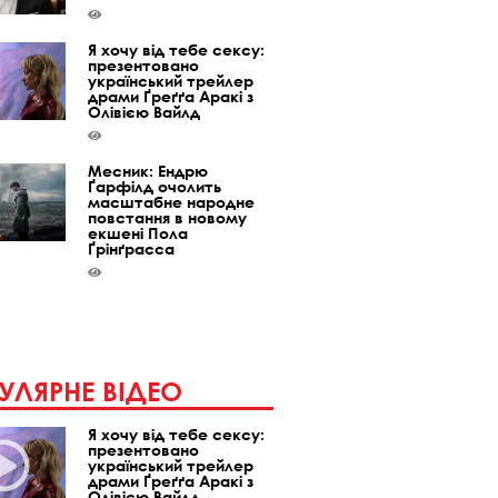
Я хочу від тебе сексу:
презентовано
український трейлер
драми Ґреґґа Аракі з
Олівією Вайлд
Месник: Ендрю
Ґарфілд очолить
масштабне народне
повстання в новому
екшені Пола
Ґрінґрасса
УЛЯРНЕ ВІДЕО
Я хочу від тебе сексу:
презентовано
український трейлер
драми Ґреґґа Аракі з
Олівією Вайлд