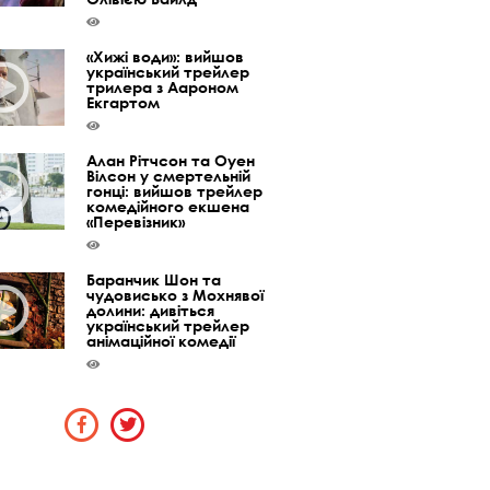
«Хижі води»: вийшов
український трейлер
трилера з Аароном
Екгартом
Алан Рітчсон та Оуен
Вілсон у смертельній
гонці: вийшов трейлер
комедійного екшена
«Перевізник»
Баранчик Шон та
чудовисько з Мохнявої
долини: дивіться
український трейлер
анімаційної комедії