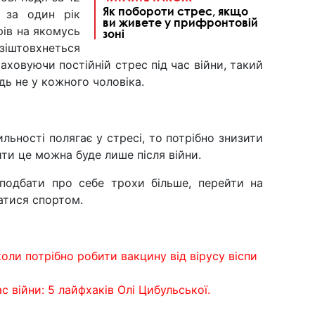
Як побороти стрес, якщо
о за один рік
ви живете у прифронтовій
рів на якомусь
зоні
штовхнеться
аховуючи постійній стрес під час війни, такий
дь не у кожного чоловіка.
ьності полягає у стресі, то потрібно знизити
ити це можна буде лише після війни.
подбати про себе трохи більше, перейти на
атися спортом.
оли потрібно робити вакцину від вірусу віспи
с війни: 5 лайфхаків Олі Цибульської.