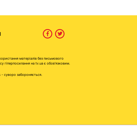
И
користання матеріалів без письмового
гіперпосилання на tv.ua є обов'язковим.
s - суворо забороняється.