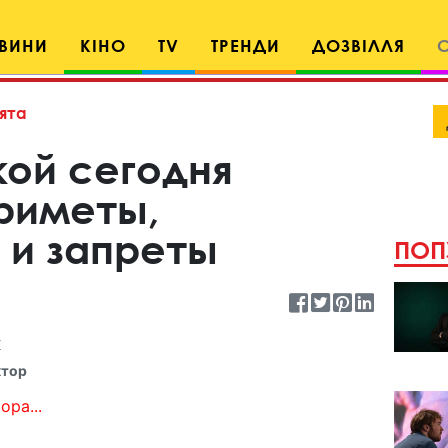
ВИНИ
КІНО
TV
ТРЕНДИ
ДОЗВІЛЛЯ
ята
кой сегодня
приметы,
 и запреты
ПОП
к
ктор
ора...