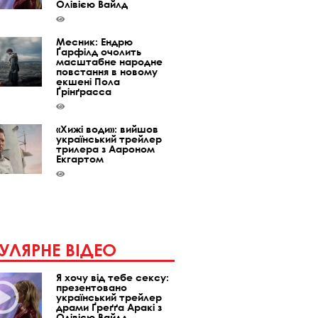
Олівією Вайлд
Месник: Ендрю
Ґарфілд очолить
масштабне народне
повстання в новому
екшені Пола
Ґрінґрасса
«Хижі води»: вийшов
український трейлер
трилера з Аароном
Екгартом
УЛЯРНЕ ВІДЕО
Я хочу від тебе сексу:
презентовано
український трейлер
драми Ґреґґа Аракі з
Олівією Вайлд