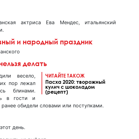
анская актриса Ева Мендес, итальянский
и.
вный и народный праздник
анского
нельзя делать
или весело,
ЧИТАЙТЕ ТАКОЖ
Пасха 2020: творожный
сих пор лежал
кулич с шоколадом
сь блинами.
(рецепт)
ть в гости и
о ранее обидели словами или поступками.
этот день.