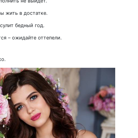
полнить не выйдет.
ы жить в достатке.
сулит бедный год.
тся – ожидайте оттепели.
ко.