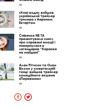
«Хижі води»: вийшов
український трейлер
трилера з Аароном
Екгартом
Співачка NE TA
презентувала сингл
про справжні емоції і
повернулася в
легендарне “Караоке
на майдані”
Алан Рітчсон та Оуен
Вілсон у смертельній
гонці: вийшов трейлер
комедійного екшена
«Перевізник»