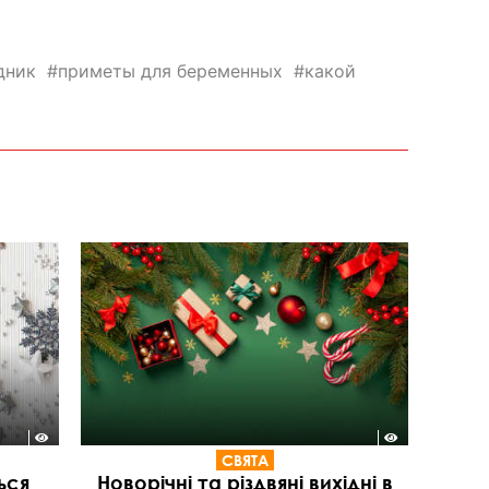
дник
приметы для беременных
какой
СВЯТА
ься
Новорічні та різдвяні вихідні в