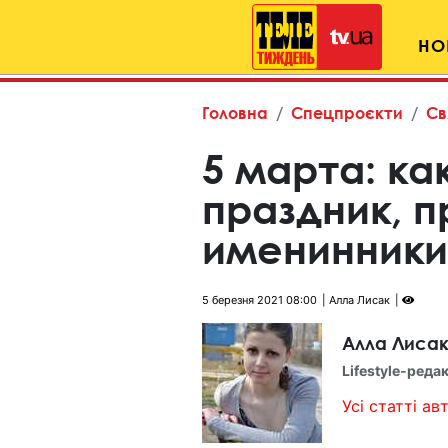
НО
Головна
Спецпроєкти
Св
5 марта: ка
праздник, 
именинники
5 березня 2021 08:00
Алла Лисак
Алла Лиса
Lifestyle-реда
Усі статті авт