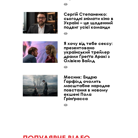
Сергій Степаненко:
сьогодні знімати кіно в
Україні – це щоденний
подвиг усієї команди
Я хочу від тебе сексу:
презентовано
український трейлер
драми Ґреґґа Аракі з
Олівією Вайлд
Месник: Ендрю
Ґарфілд очолить
масштабне народне
повстання в новому
екшені Пола
Ґрінґрасса