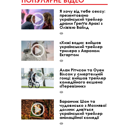
ПОПУЛЯРНЕ ВІДЕО
Я хочу від тебе сексу:
презентовано
український трейлер
драми Ґреґґа Аракі з
Олівією Вайлд
«Хижі води»: вийшов
український трейлер
трилера з Аароном
Екгартом
Алан Рітчсон та Оуен
Вілсон у смертельній
гонці: вийшов трейлер
комедійного екшена
«Перевізник»
Баранчик Шон та
чудовисько з Мохнявої
долини: дивіться
український трейлер
анімаційної комедії