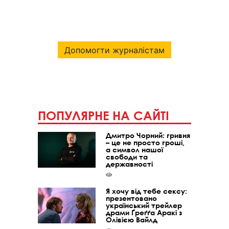
Допомогти журналістам
ПОПУЛЯРНЕ НА САЙТІ
Дмитро Чорний: гривня
– це не просто гроші,
а символ нашої
свободи та
державності
Я хочу від тебе сексу:
презентовано
український трейлер
драми Ґреґґа Аракі з
Олівією Вайлд