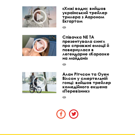
«Хижі води»: вийшов
український трейлер
трилера з Аароном
Екгартом
Співачка NE TA
презентувала сингл
про справжні емоції й
повернулася в
легендарне «Караоке
на майдані»
Алан Рітчсон та Оуен
Вілсон у смертельній
гонці: вийшов трейлер
комедійного екшена
«Перевізник»