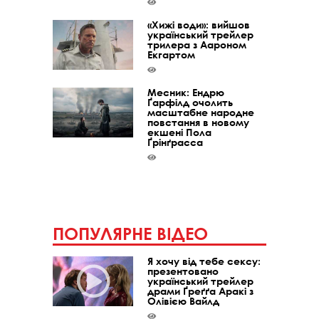
«Хижі води»: вийшов
український трейлер
трилера з Аароном
Екгартом
Месник: Ендрю
Ґарфілд очолить
масштабне народне
повстання в новому
екшені Пола
Ґрінґрасса
ПОПУЛЯРНЕ ВІДЕО
Я хочу від тебе сексу:
презентовано
український трейлер
драми Ґреґґа Аракі з
Олівією Вайлд