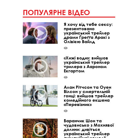
ПОПУЛЯРНЕ ВІДЕО
Я хочу від тебе сексу:
презентовано
український трейлер
драми Ґреґґа Аракі з
Олівією Вайлд
«Хижі води»: вийшов
український трейлер
трилера з Аароном
Екгартом
Алан Рітчсон та Оуен
Вілсон у смертельній
гонці: вийшов трейлер
комедійного екшена
«Перевізник»
Баранчик Шон та
чудовисько з Мохнявої
долини: дивіться
український трейлер
анімаційної комедії