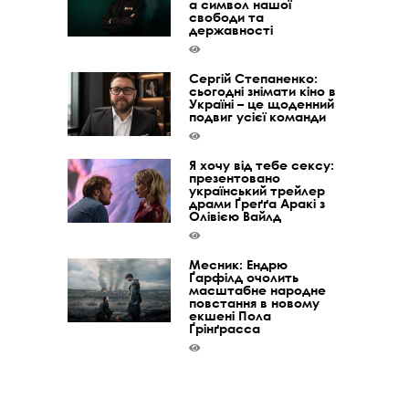
а символ нашої
свободи та
державності
Сергій Степаненко:
сьогодні знімати кіно в
Україні – це щоденний
подвиг усієї команди
Я хочу від тебе сексу:
презентовано
український трейлер
драми Ґреґґа Аракі з
Олівією Вайлд
Месник: Ендрю
Ґарфілд очолить
масштабне народне
повстання в новому
екшені Пола
Ґрінґрасса