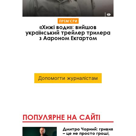
ПРЕМ'ЄРИ
«Хижі води»: вийшов
український трейлер трилера
з Аароном Екгартом
Допомогти журналістам
ПОПУЛЯРНЕ НА САЙТІ
Дмитро Чорний: гривня
– це не просто гроші,