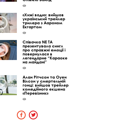
«Хижі води»: вийшов
український трейлер
трилера з Аароном
Екгартом
Співачка NE TA
презентувала сингл
про справжні емоції і
повернулася в
легендарне “Караоке
на майдані”
Алан Рітчсон та Оуен
Вілсон у смертельній
гонці: вийшов трейлер
комедійного екшена
«Перевізник»