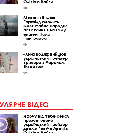
Олівією Вайлд
Месник: Ендрю
Ґарфілд очолить
масштабне народне
повстання в новому
екшені Пола
Ґрінґрасса
«Хижі води»: вийшов
український трейлер
трилера з Аароном
Екгартом
УЛЯРНЕ ВІДЕО
Я хочу від тебе сексу:
презентовано
український трейлер
драми Ґреґґа Аракі з
Олівією Вайлд