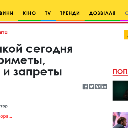
ВИНИ
КІНО
TV
ТРЕНДИ
ДОЗВІЛЛЯ
ята
акой сегодня
приметы,
 и запреты
ПОП
к
ктор
ора...