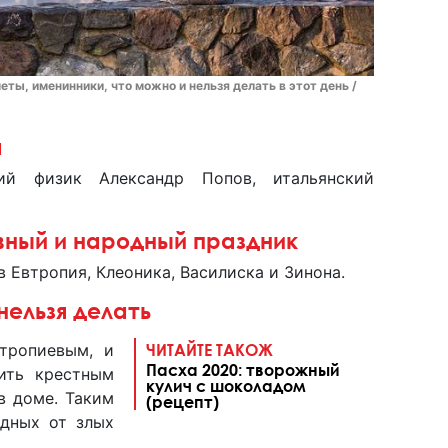
еты, именинники, что можно и нельзя делать в этот день /
а
кий физик Александр Попов, итальянский
вный и народный праздник
 Евтропия, Клеоника, Василиска и Зинона.
нельзя делать
тропиевым, и
ЧИТАЙТЕ ТАКОЖ
Пасха 2020: творожный
нить крестным
кулич с шоколадом
в доме. Таким
(рецепт)
дных от злых