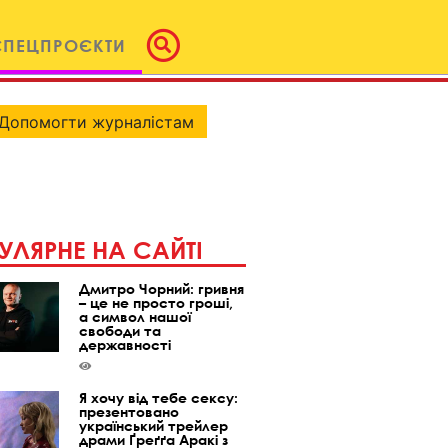
СПЕЦПРОЄКТИ
Допомогти журналістам
УЛЯРНЕ НА САЙТІ
Дмитро Чорний: гривня
– це не просто гроші,
а символ нашої
свободи та
державності
Я хочу від тебе сексу:
презентовано
український трейлер
драми Ґреґґа Аракі з