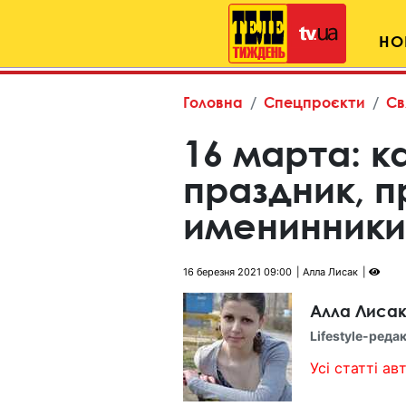
НО
Головна
Спецпроєкти
Св
16 марта: к
праздник, 
именинники
16 березня 2021 09:00
Алла Лисак
Алла Лиса
Lifestyle-реда
Усі статті авт