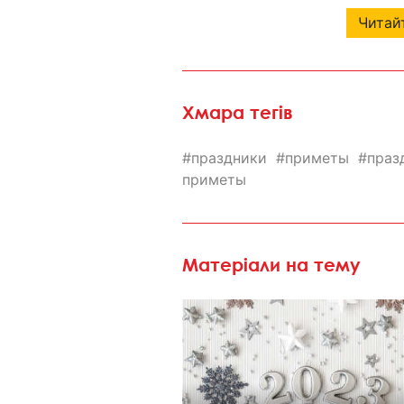
Читайт
Хмара тегів
праздники
приметы
праз
приметы
Матеріали на тему