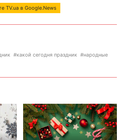
е TV.ua в Google.News
дник
какой сегодня праздник
народные