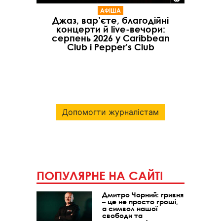
АФІША
Джаз, вар’єте, благодійні
концерти й live-вечори:
серпень 2026 у Caribbean
Club і Pepper's Club
Допомогти журналістам
ПОПУЛЯРНЕ НА САЙТІ
Дмитро Чорний: гривня
– це не просто гроші,
а символ нашої
свободи та