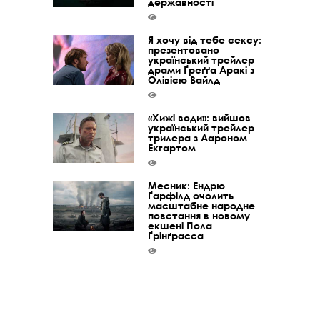
державності
Я хочу від тебе сексу:
презентовано
український трейлер
драми Ґреґґа Аракі з
Олівією Вайлд
«Хижі води»: вийшов
український трейлер
трилера з Аароном
Екгартом
Месник: Ендрю
Ґарфілд очолить
масштабне народне
повстання в новому
екшені Пола
Ґрінґрасса