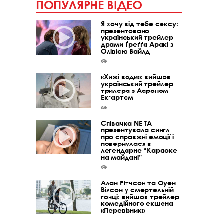
ПОПУЛЯРНЕ ВІДЕО
Я хочу від тебе сексу:
презентовано
український трейлер
драми Ґреґґа Аракі з
Олівією Вайлд
«Хижі води»: вийшов
український трейлер
трилера з Аароном
Екгартом
Співачка NE TA
презентувала сингл
про справжні емоції і
повернулася в
легендарне “Караоке
на майдані”
Алан Рітчсон та Оуен
Вілсон у смертельній
гонці: вийшов трейлер
комедійного екшена
«Перевізник»