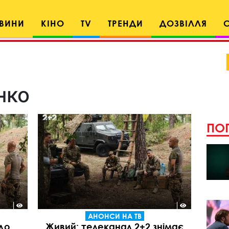
ВИНИ
КІНО
TV
ТРЕНДИ
ДОЗВІЛЛЯ
нко
ПОП
АНОНСИ НА ТВ
 до
Живий: телеканал 2+2 знімає