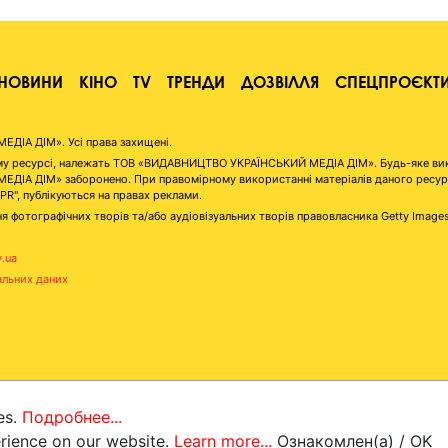
НОВИНИ
КІНО
TV
ТРЕНДИ
ДОЗВІЛЛЯ
СПЕЦПРОЄКТ
ІА ДІМ». Усі права захищені.
аному ресурсі, належать ТОВ «ВИДАВНИЦТВО УКРАЇНСЬКИЙ МЕДІА ДІМ». Будь-яке ви
А ДІМ» заборонено. При правомірному використанні матеріалів даного ресурсу 
"PR", публікуються на правах реклами.
я фотографічних творів та/або аудіовізуальних творів правовласника Getty Image
v.ua
альних даних
es.
Подробнее...
erience on our website.
Learn more...
Ознакомлен(а) / OK