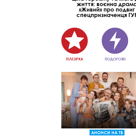
життя: воєнна драм
«Живий» про подвиг
спецпризначенця ГУ
ТЕЛЕЗІРКА
ПОДОРОЖІ
АНОНСИ НА ТВ