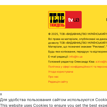
© 2025, ТОВ «ВИДАВНИЦТВО УКРАЇНСЬКИЙ МЕД
Всі права на матеріали, опубліковані на д
дозволу ТОВ «ВИДАВНИЦТВО УКРАЇНСЬКИЙ МЕДІ
Матеріали, що позначені знаками "Реклама", 
Будь-яке копіювання, передрук та відтворенн
E-mail редакції:
info@tv.ua
Головний редактор Олександр Ківа:
a.kiva@t
Політика у сфері конфіденційності та персон
Угода користувача
Про нас
Редакція сайту
x
Для удобства пользования сайтом используются Cooki
This website uses Cookies to ensure you get the best exp