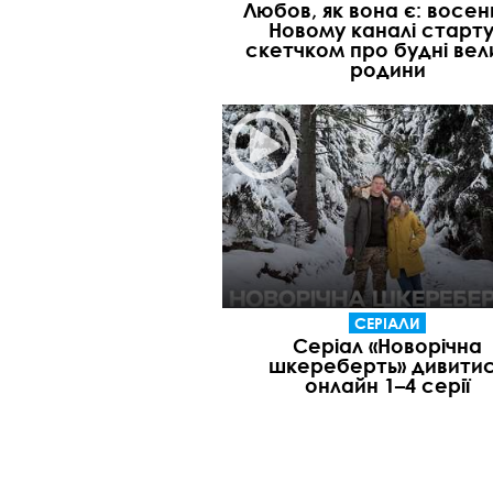
Любов, як вона є: восен
Новому каналі старт
скетчком про будні вел
родини
СЕРІАЛИ
Серіал «Новорічна
шкереберть» дивити
онлайн 1–4 серії