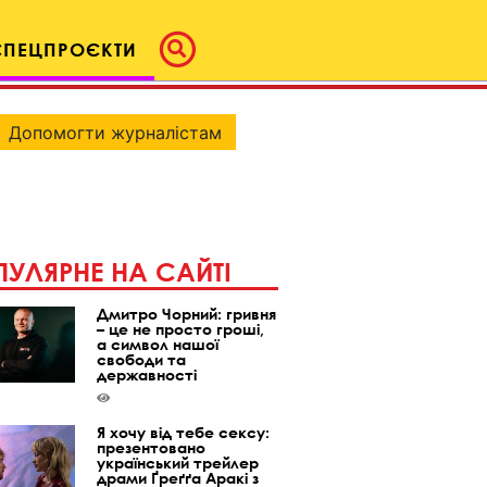
СПЕЦПРОЄКТИ
Допомогти журналістам
УЛЯРНЕ НА САЙТІ
Дмитро Чорний: гривня
– це не просто гроші,
а символ нашої
свободи та
державності
Я хочу від тебе сексу:
презентовано
український трейлер
драми Ґреґґа Аракі з