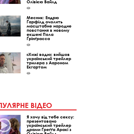
Олівією Вайлд
Месник: Ендрю
Ґарфілд очолить
масштабне народне
повстання в новому
екшені Пола
Ґрінґрасса
«Хижі води»: вийшов
український трейлер
трилера з Аароном
Екгартом
УЛЯРНЕ ВІДЕО
Я хочу від тебе сексу:
презентовано
український трейлер
драми Ґреґґа Аракі з
Олівією Вайлд