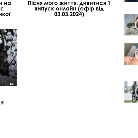
и на
Пісня мого життя: дивитися 1
ує
випуск онлайн (ефір від
икої
03.03.2024)
ся