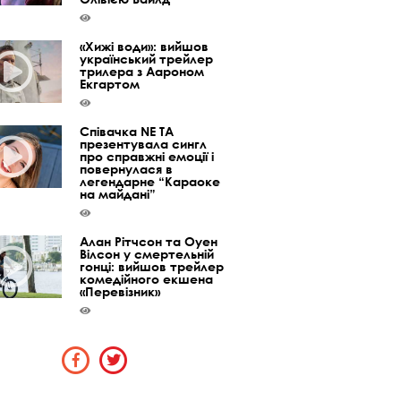
«Хижі води»: вийшов
український трейлер
трилера з Аароном
Екгартом
Співачка NE TA
презентувала сингл
про справжні емоції і
повернулася в
легендарне “Караоке
на майдані”
Алан Рітчсон та Оуен
Вілсон у смертельній
гонці: вийшов трейлер
комедійного екшена
«Перевізник»