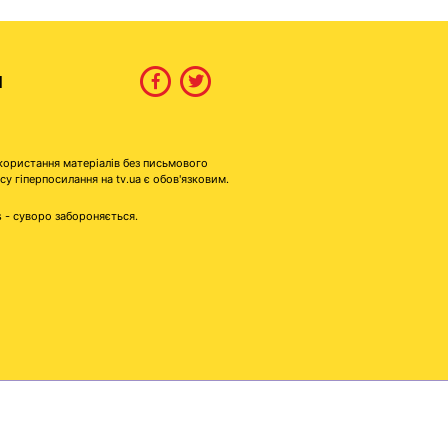
И
користання матеріалів без письмового
гіперпосилання на tv.ua є обов'язковим.
s - суворо забороняється.