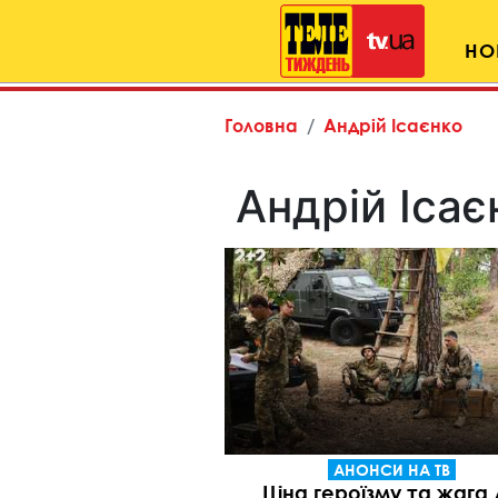
НО
Головна
Андрій Ісаєнко
Андрій Ісає
АНОНСИ НА ТВ
Ціна героїзму та жага