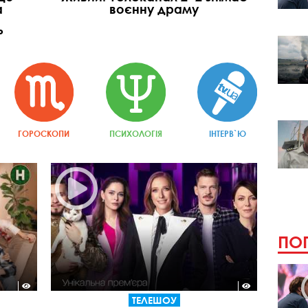
а
воєнну драму
Р
ГОРОСКОПИ
ПСИХОЛОГІЯ
ІНТЕРВ`Ю
ПОП
ТЕЛЕШОУ