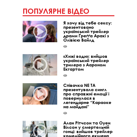
ПОПУЛЯРНЕ ВІДЕО
Я хочу від тебе сексу:
презентовано
український трейлер
драми Ґреґґа Аракі з
Олівією Вайлд
«Хижі води»: вийшов
український трейлер
трилера з Аароном
Екгартом
Співачка NE TA
презентувала сингл
про справжні емоції і
повернулася в
легендарне “Караоке
на майдані”
Алан Рітчсон та Оуен
Вілсон у смертельній
гонці: вийшов трейлер
комедійного екшена