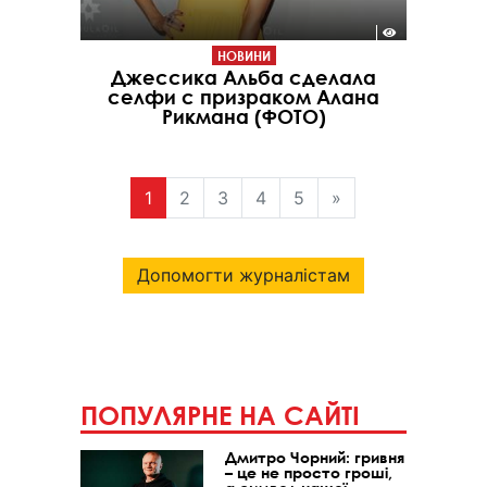
НОВИНИ
Джессика Альба сделала
селфи с призраком Алана
Рикмана (ФОТО)
1
2
3
4
5
»
Допомогти журналістам
ПОПУЛЯРНЕ НА САЙТІ
Дмитро Чорний: гривня
– це не просто гроші,