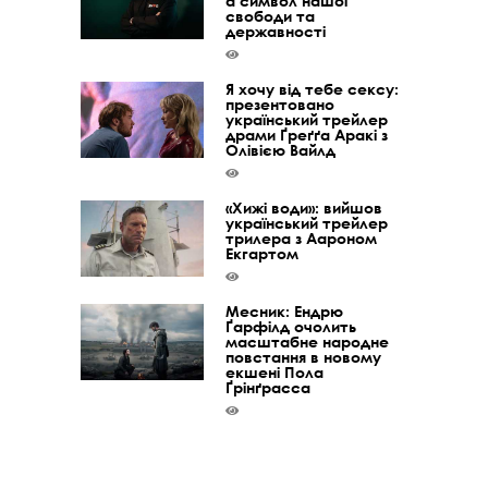
а символ нашої
свободи та
державності
Я хочу від тебе сексу:
презентовано
український трейлер
драми Ґреґґа Аракі з
Олівією Вайлд
«Хижі води»: вийшов
український трейлер
трилера з Аароном
Екгартом
Месник: Ендрю
Ґарфілд очолить
масштабне народне
повстання в новому
екшені Пола
Ґрінґрасса