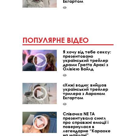
Екгартом
ПОПУЛЯРНЕ ВІДЕО
Я хочу від тебе сексу:
презентовано
український трейлер
драми Ґреґґа Аракі з
Олівією Вайлд
«Хижі води»: вийшов
український трейлер
трилера з Аароном
Екгартом
Співачка NE TA
презентувала сингл
про справжні емоції і
повернулася в
легендарне “Караоке
на майдані”