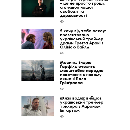
– це не просто гроші,
а символ нашої
свободи та
державності
Я хочу від тебе сексу:
презентовано
український трейлер
драми Ґреґґа Аракі з
Олівією Вайлд
Месник: Ендрю
Ґарфілд очолить
масштабне народне
повстання в новому
екшені Пола
Ґрінґрасса
«Хижі води»: вийшов
український трейлер
трилера з Аароном
Екгартом