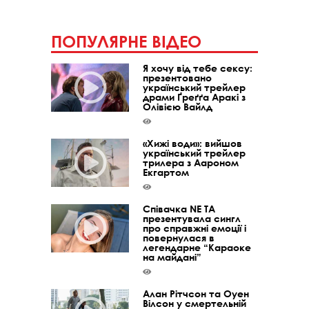
ПОПУЛЯРНЕ ВІДЕО
Я хочу від тебе сексу:
презентовано
український трейлер
драми Ґреґґа Аракі з
Олівією Вайлд
«Хижі води»: вийшов
український трейлер
трилера з Аароном
Екгартом
Співачка NE TA
презентувала сингл
про справжні емоції і
повернулася в
легендарне “Караоке
на майдані”
Алан Рітчсон та Оуен
Вілсон у смертельній