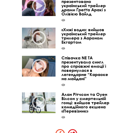
презентовано
український трейлер
драми Ґреґґа Аракі з
Олівією Вайлд
«Хижі води»: вийшов
український трейлер
трилера з Аароном
Екгартом
Співачка NE TA
презентувала сингл
про справжні емоції і
повернулася в
легендарне “Караоке
на майдані”
Алан Рітчсон та Оуен
Вілсон у смертельній
гонці: вийшов трейлер
комедійного екшена
«Перевізник»