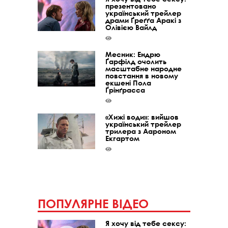
презентовано
український трейлер
драми Ґреґґа Аракі з
Олівією Вайлд
Месник: Ендрю
Ґарфілд очолить
масштабне народне
повстання в новому
екшені Пола
Ґрінґрасса
«Хижі води»: вийшов
український трейлер
трилера з Аароном
Екгартом
ПОПУЛЯРНЕ ВІДЕО
Я хочу від тебе сексу: