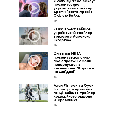
Я хочу від тебе сексу:
презентовано
український трейлер
драми Ґреґґа Аракі з
Олівією Вайлд
«Хижі води»: вийшов
український трейлер
трилера з Аароном
Екгартом
Співачка NE TA
презентувала сингл
про справжні емоції і
повернулася в
легендарне “Караоке
на майдані”
Алан Рітчсон та Оуен
Вілсон у смертельній
гонці: вийшов трейлер
комедійного екшена
«Перевізник»