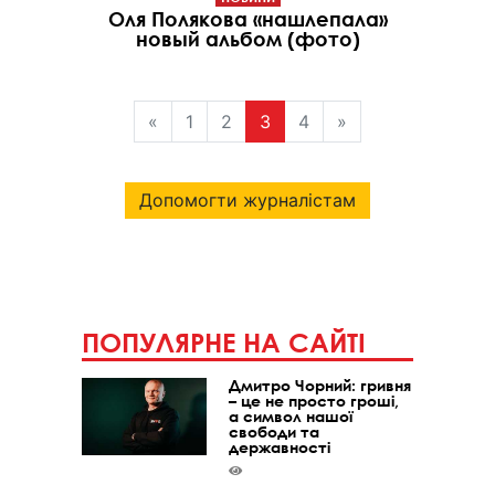
Оля Полякова «нашлепала»
новый альбом (фото)
«
1
2
3
4
»
Допомогти журналістам
ПОПУЛЯРНЕ НА САЙТІ
Дмитро Чорний: гривня
– це не просто гроші,
а символ нашої
свободи та
державності