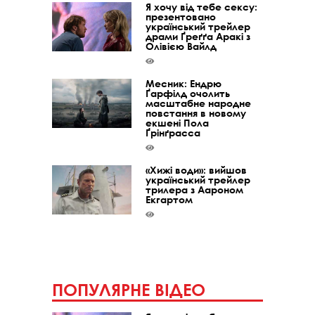
Я хочу від тебе сексу:
презентовано
український трейлер
драми Ґреґґа Аракі з
Олівією Вайлд
Месник: Ендрю
Ґарфілд очолить
масштабне народне
повстання в новому
екшені Пола
Ґрінґрасса
«Хижі води»: вийшов
український трейлер
трилера з Аароном
Екгартом
ПОПУЛЯРНЕ ВІДЕО