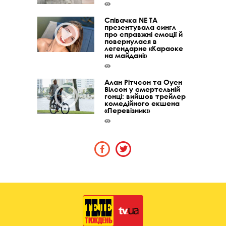
Співачка NE TA
презентувала сингл
про справжні емоції й
повернулася в
легендарне «Караоке
на майдані»
Алан Рітчсон та Оуен
Вілсон у смертельній
гонці: вийшов трейлер
комедійного екшена
«Перевізник»