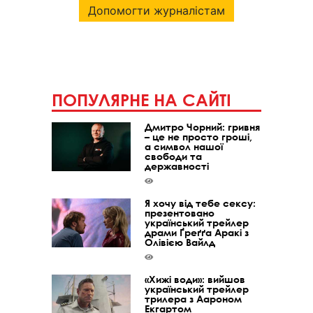
Допомогти журналістам
ПОПУЛЯРНЕ НА САЙТІ
Дмитро Чорний: гривня
– це не просто гроші,
а символ нашої
свободи та
державності
Я хочу від тебе сексу:
презентовано
український трейлер
драми Ґреґґа Аракі з
Олівією Вайлд
«Хижі води»: вийшов
український трейлер
трилера з Аароном
Екгартом