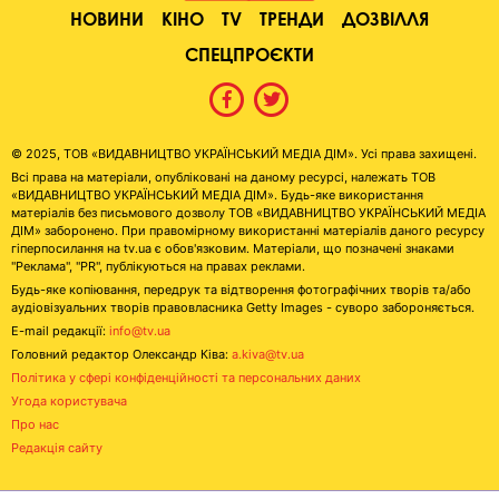
НОВИНИ
КІНО
TV
ТРЕНДИ
ДОЗВІЛЛЯ
СПЕЦПРОЄКТИ
© 2025, ТОВ «ВИДАВНИЦТВО УКРАЇНСЬКИЙ МЕДІА ДІМ». Усі права захищені.
Всі права на матеріали, опубліковані на даному ресурсі, належать ТОВ
«ВИДАВНИЦТВО УКРАЇНСЬКИЙ МЕДІА ДІМ». Будь-яке використання
матеріалів без письмового дозволу ТОВ «ВИДАВНИЦТВО УКРАЇНСЬКИЙ МЕДІА
ДІМ» заборонено. При правомірному використанні матеріалів даного ресурсу
гіперпосилання на tv.ua є обов'язковим. Матеріали, що позначені знаками
"Реклама", "PR", публікуються на правах реклами.
Будь-яке копіювання, передрук та відтворення фотографічних творів та/або
аудіовізуальних творів правовласника Getty Images - суворо забороняється.
E-mail редакції:
info@tv.ua
Головний редактор Олександр Ківа:
a.kiva@tv.ua
Політика у сфері конфіденційності та персональних даних
Угода користувача
Про нас
Редакція сайту