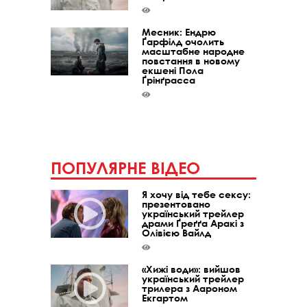
Месник: Ендрю
Ґарфілд очолить
масштабне народне
повстання в новому
екшені Пола
Ґрінґрасса
ПОПУЛЯРНЕ ВІДЕО
Я хочу від тебе сексу:
презентовано
український трейлер
драми Ґреґґа Аракі з
Олівією Вайлд
«Хижі води»: вийшов
український трейлер
трилера з Аароном
Екгартом