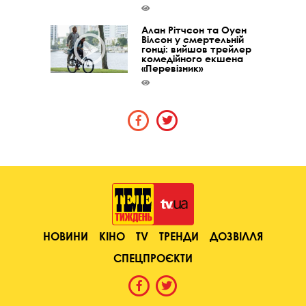
Алан Рітчсон та Оуен
Вілсон у смертельній
гонці: вийшов трейлер
комедійного екшена
«Перевізник»
НОВИНИ
КІНО
TV
ТРЕНДИ
ДОЗВІЛЛЯ
СПЕЦПРОЄКТИ