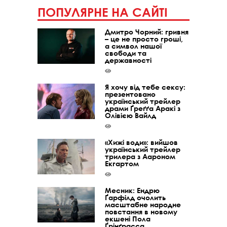
ПОПУЛЯРНЕ НА САЙТІ
Дмитро Чорний: гривня
– це не просто гроші,
а символ нашої
свободи та
державності
Я хочу від тебе сексу:
презентовано
український трейлер
драми Ґреґґа Аракі з
Олівією Вайлд
«Хижі води»: вийшов
український трейлер
трилера з Аароном
Екгартом
Месник: Ендрю
Ґарфілд очолить
масштабне народне
повстання в новому
екшені Пола
Ґрінґрасса