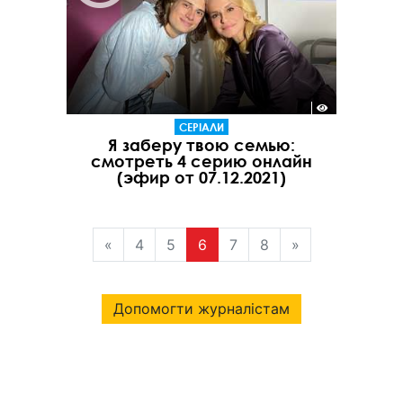
СЕРІАЛИ
Я заберу твою семью:
смотреть 4 серию онлайн
(эфир от 07.12.2021)
«
4
5
6
7
8
»
Допомогти журналістам