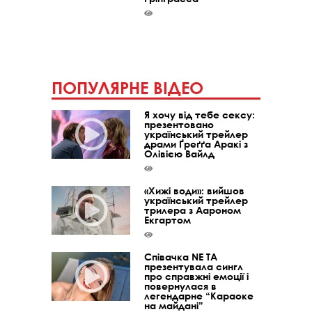
ПОПУЛЯРНЕ ВІДЕО
Я хочу від тебе сексу:
презентовано
український трейлер
драми Ґреґґа Аракі з
Олівією Вайлд
«Хижі води»: вийшов
український трейлер
трилера з Аароном
Екгартом
Співачка NE TA
презентувала сингл
про справжні емоції і
повернулася в
легендарне “Караоке
на майдані”