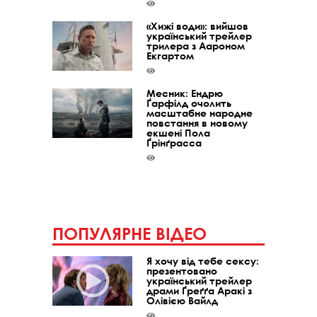
«Хижі води»: вийшов
український трейлер
трилера з Аароном
Екгартом
Месник: Ендрю
Ґарфілд очолить
масштабне народне
повстання в новому
екшені Пола
Ґрінґрасса
ПОПУЛЯРНЕ ВІДЕО
Я хочу від тебе сексу:
презентовано
український трейлер
драми Ґреґґа Аракі з
Олівією Вайлд