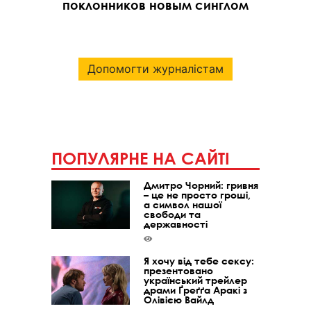
поклонников новым синглом
Допомогти журналістам
ПОПУЛЯРНЕ НА САЙТІ
Дмитро Чорний: гривня
– це не просто гроші,
а символ нашої
свободи та
державності
Я хочу від тебе сексу:
презентовано
український трейлер
драми Ґреґґа Аракі з
Олівією Вайлд