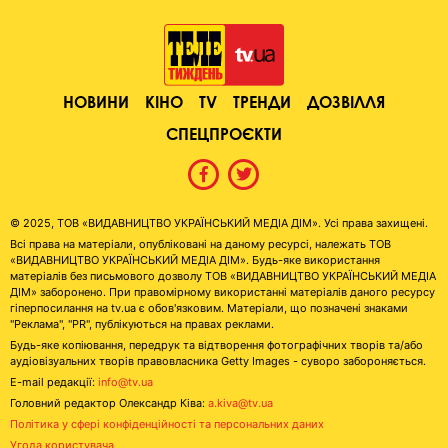
НОВИНИ
КІНО
TV
ТРЕНДИ
ДОЗВІЛЛЯ
СПЕЦПРОЄКТИ
© 2025, ТОВ «ВИДАВНИЦТВО УКРАЇНСЬКИЙ МЕДІА ДІМ». Усі права захищені.
Всі права на матеріали, опубліковані на даному ресурсі, належать ТОВ
«ВИДАВНИЦТВО УКРАЇНСЬКИЙ МЕДІА ДІМ». Будь-яке використання
матеріалів без письмового дозволу ТОВ «ВИДАВНИЦТВО УКРАЇНСЬКИЙ МЕДІА
ДІМ» заборонено. При правомірному використанні матеріалів даного ресурсу
гіперпосилання на tv.ua є обов'язковим. Матеріали, що позначені знаками
"Реклама", "PR", публікуються на правах реклами.
Будь-яке копіювання, передрук та відтворення фотографічних творів та/або
аудіовізуальних творів правовласника Getty Images - суворо забороняється.
E-mail редакції:
info@tv.ua
Головний редактор Олександр Ківа:
a.kiva@tv.ua
Політика у сфері конфіденційності та персональних даних
Угода користувача