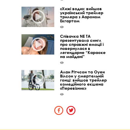
«Хижі води»: вийшов
український трейлер
трилера з Аароном
Екгартом
Співачка NE TA
презентувала сингл
про справжні емоції і
повернулася в
легендарне “Караоке
на майдані”
Алан Рітчсон та Оуен
Вілсон у смертельній
гонці: вийшов трейлер
комедійного екшена
«Перевізник»