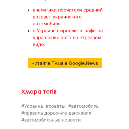
аналитики посчитали средний
возраст украинского
автомобиля.
в Украине выросли штрафы за
управление авто в нетрезвом
виде.
Читайте TV.ua в Google.News
Хмара тегів
Украина
советы
автомобиль
правила дорожнго движения
автомобильные новости