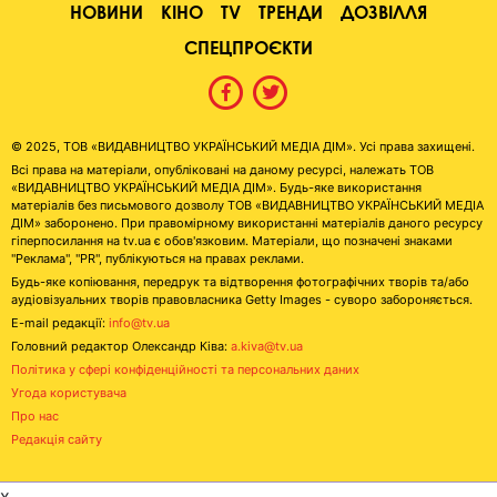
НОВИНИ
КІНО
TV
ТРЕНДИ
ДОЗВІЛЛЯ
СПЕЦПРОЄКТИ
© 2025, ТОВ «ВИДАВНИЦТВО УКРАЇНСЬКИЙ МЕДІА ДІМ». Усі права захищені.
Всі права на матеріали, опубліковані на даному ресурсі, належать ТОВ
«ВИДАВНИЦТВО УКРАЇНСЬКИЙ МЕДІА ДІМ». Будь-яке використання
матеріалів без письмового дозволу ТОВ «ВИДАВНИЦТВО УКРАЇНСЬКИЙ МЕДІА
ДІМ» заборонено. При правомірному використанні матеріалів даного ресурсу
гіперпосилання на tv.ua є обов'язковим. Матеріали, що позначені знаками
"Реклама", "PR", публікуються на правах реклами.
Будь-яке копіювання, передрук та відтворення фотографічних творів та/або
аудіовізуальних творів правовласника Getty Images - суворо забороняється.
E-mail редакції:
info@tv.ua
Головний редактор Олександр Ківа:
a.kiva@tv.ua
Політика у сфері конфіденційності та персональних даних
Угода користувача
Про нас
Редакція сайту
x