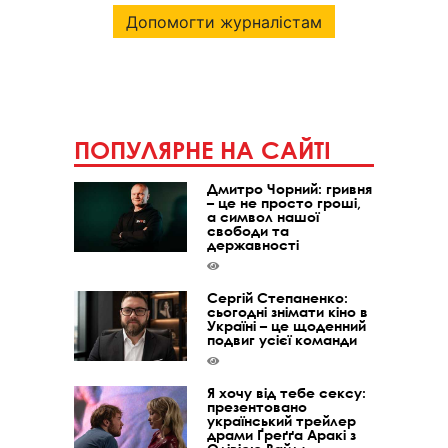
Допомогти журналістам
ПОПУЛЯРНЕ НА САЙТІ
Дмитро Чорний: гривня
– це не просто гроші,
а символ нашої
свободи та
державності
Сергій Степаненко:
сьогодні знімати кіно в
Україні – це щоденний
подвиг усієї команди
Я хочу від тебе сексу:
презентовано
український трейлер
драми Ґреґґа Аракі з