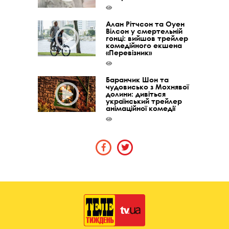
Алан Рітчсон та Оуен
Вілсон у смертельній
гонці: вийшов трейлер
комедійного екшена
«Перевізник»
Баранчик Шон та
чудовисько з Мохнявої
долини: дивіться
український трейлер
анімаційної комедії