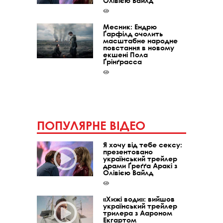
Олівією Вайлд
Месник: Ендрю
Ґарфілд очолить
масштабне народне
повстання в новому
екшені Пола
Ґрінґрасса
ПОПУЛЯРНЕ ВІДЕО
Я хочу від тебе сексу:
презентовано
український трейлер
драми Ґреґґа Аракі з
Олівією Вайлд
«Хижі води»: вийшов
український трейлер
трилера з Аароном
Екгартом