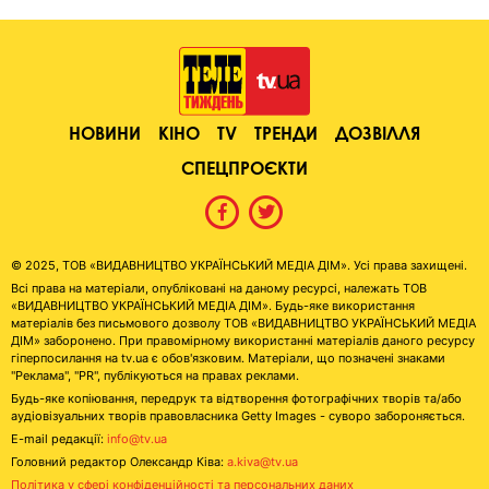
НОВИНИ
КІНО
TV
ТРЕНДИ
ДОЗВІЛЛЯ
СПЕЦПРОЄКТИ
© 2025, ТОВ «ВИДАВНИЦТВО УКРАЇНСЬКИЙ МЕДІА ДІМ». Усі права захищені.
Всі права на матеріали, опубліковані на даному ресурсі, належать ТОВ
«ВИДАВНИЦТВО УКРАЇНСЬКИЙ МЕДІА ДІМ». Будь-яке використання
матеріалів без письмового дозволу ТОВ «ВИДАВНИЦТВО УКРАЇНСЬКИЙ МЕДІА
ДІМ» заборонено. При правомірному використанні матеріалів даного ресурсу
гіперпосилання на tv.ua є обов'язковим. Матеріали, що позначені знаками
"Реклама", "PR", публікуються на правах реклами.
Будь-яке копіювання, передрук та відтворення фотографічних творів та/або
аудіовізуальних творів правовласника Getty Images - суворо забороняється.
E-mail редакції:
info@tv.ua
Головний редактор Олександр Ківа:
a.kiva@tv.ua
Політика у сфері конфіденційності та персональних даних