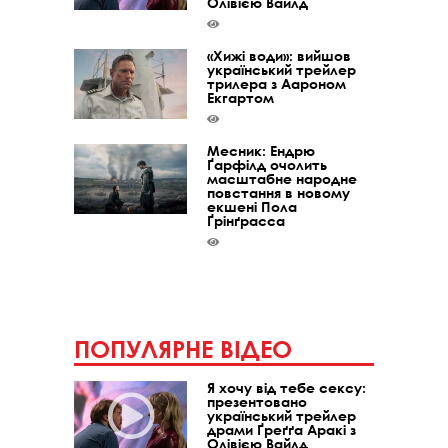
Олівією Вайлд
«Хижі води»: вийшов
український трейлер
трилера з Аароном
Екгартом
Месник: Ендрю
Ґарфілд очолить
масштабне народне
повстання в новому
екшені Пола
Ґрінґрасса
ПОПУЛЯРНЕ ВІДЕО
Я хочу від тебе сексу:
презентовано
український трейлер
драми Ґреґґа Аракі з
Олівією Вайлд