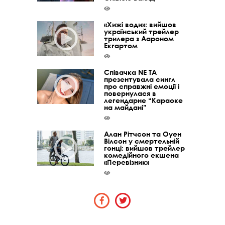
«Хижі води»: вийшов
український трейлер
трилера з Аароном
Екгартом
Співачка NE TA
презентувала сингл
про справжні емоції і
повернулася в
легендарне “Караоке
на майдані”
Алан Рітчсон та Оуен
Вілсон у смертельній
гонці: вийшов трейлер
комедійного екшена
«Перевізник»