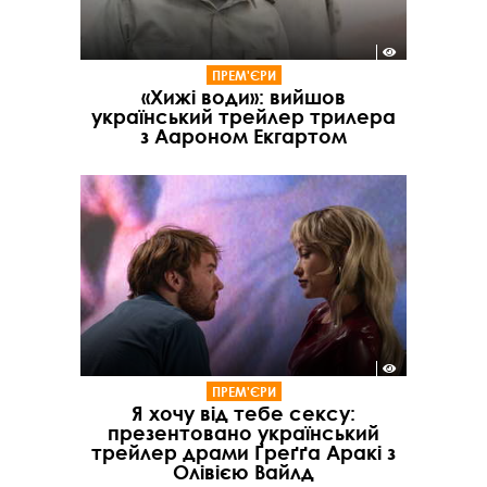
ПРЕМ'ЄРИ
«Хижі води»: вийшов
український трейлер трилера
з Аароном Екгартом
ПРЕМ'ЄРИ
Я хочу від тебе сексу:
презентовано український
трейлер драми Ґреґґа Аракі з
Олівією Вайлд