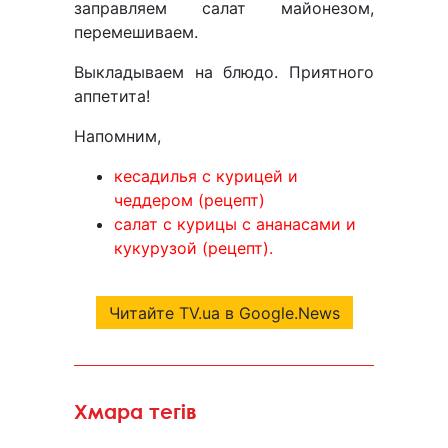
заправляем салат майонезом,
перемешиваем.
Выкладываем на блюдо. Приятного
аппетита!
Напомним,
кесадилья с курицей и
чеддером (рецепт)
салат с курицы с ананасами и
кукурузой (рецепт).
Читайте TV.ua в Google.News
Хмара тегів