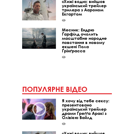
«Хижі води»: вийшов
український трейлер
трилера з Аароном
Екгартом
Месник: Ендрю
Ґарфілд очолить
масштабне народне
повстання в новому
екшені Пола
Ґрінґрасса
ПОПУЛЯРНЕ ВІДЕО
Я хочу від тебе сексу:
презентовано
український трейлер
драми Ґреґґа Аракі з
Олівією Вайлд
«Хижі води»: вийшов