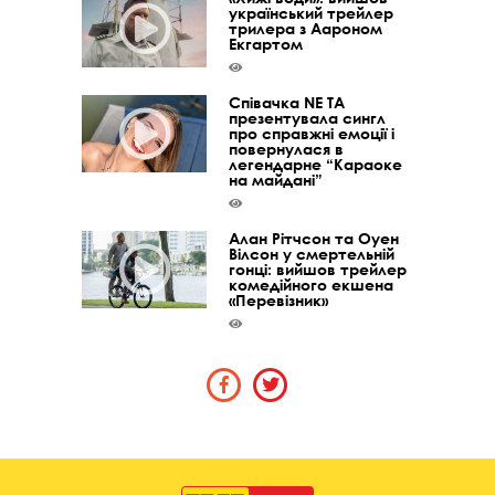
український трейлер
трилера з Аароном
Екгартом
Співачка NE TA
презентувала сингл
про справжні емоції і
повернулася в
легендарне “Караоке
на майдані”
Алан Рітчсон та Оуен
Вілсон у смертельній
гонці: вийшов трейлер
комедійного екшена
«Перевізник»