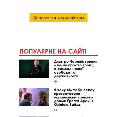
Допомогти журналістам
ПОПУЛЯРНЕ НА САЙТІ
Дмитро Чорний: гривня
– це не просто гроші,
а символ нашої
свободи та
державності
Я хочу від тебе сексу:
презентовано
український трейлер
драми Ґреґґа Аракі з
Олівією Вайлд