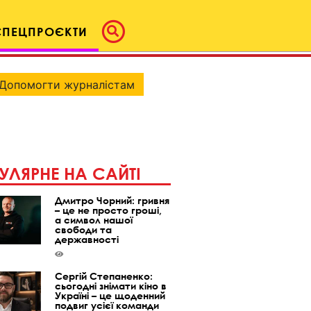
СПЕЦПРОЄКТИ
Допомогти журналістам
УЛЯРНЕ НА САЙТІ
Дмитро Чорний: гривня
– це не просто гроші,
а символ нашої
свободи та
державності
Сергій Степаненко:
сьогодні знімати кіно в
Україні – це щоденний
подвиг усієї команди