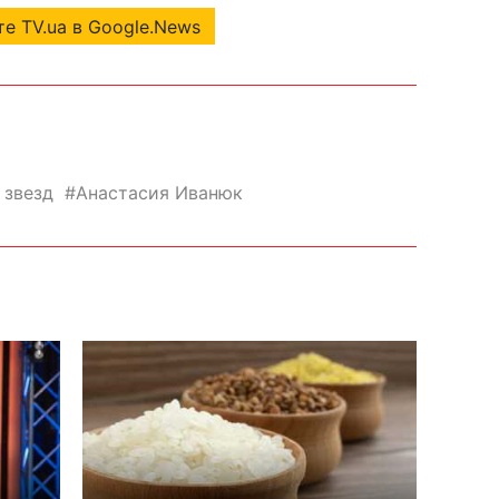
е TV.ua в Google.News
 звезд
Анастасия Иванюк