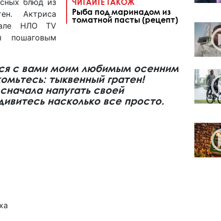
усных блюд из
ЧИТАЙТЕ ТАКОЖ
Рыба под маринадом из
ен. Актриса
томатной пасты (рецепт)
нале НЛО TV
 пошаговым
ься с вами моим любимым осенним
комьтесь: тыквенный гратен!
сначала напугать своей
дивитесь насколько все просто.
а
еха