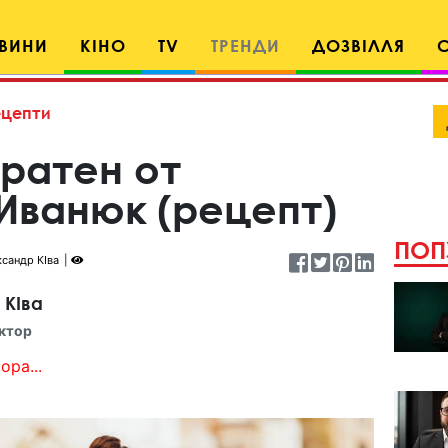
ВИНИ
КІНО
TV
ТРЕНДИ
ДОЗВІЛЛЯ
ецепти
гратен от
Иванюк (рецепт)
ПОП
сандр КІва
 КІва
ктор
ора...