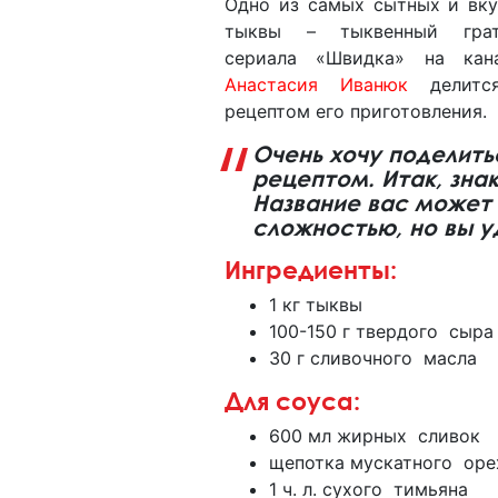
Одно из самых сытных и вк
тыквы – тыквенный грат
сериала «Швидка» на ка
Анастасия Иванюк
делится
рецептом его приготовления.
Очень хочу поделит
рецептом. Итак, зна
Название вас может 
сложностью, но вы у
Ингредиенты:
1 кг тыквы
100-150 г твердого сыр
30 г сливочного масла
Для соуса:
600 мл жирных сливок
щепотка мускатного ор
1 ч. л. сухого тимьяна