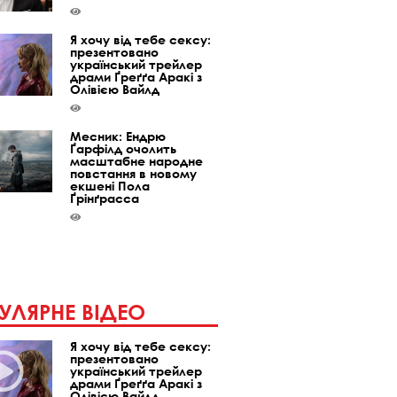
Я хочу від тебе сексу:
презентовано
український трейлер
драми Ґреґґа Аракі з
Олівією Вайлд
Месник: Ендрю
Ґарфілд очолить
масштабне народне
повстання в новому
екшені Пола
Ґрінґрасса
УЛЯРНЕ ВІДЕО
Я хочу від тебе сексу:
презентовано
український трейлер
драми Ґреґґа Аракі з
Олівією Вайлд