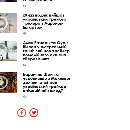
«Хижі води»: вийшов
український трейлер
трилера з Аароном
Екгартом
Алан Рітчсон та Оуен
Вілсон у смертельній
гонці: вийшов трейлер
комедійного екшена
«Перевізник»
Баранчик Шон та
чудовисько з Мохнявої
долини: дивіться
український трейлер
анімаційної комедії