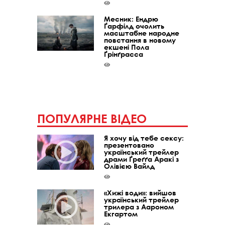
Месник: Ендрю
Ґарфілд очолить
масштабне народне
повстання в новому
екшені Пола
Ґрінґрасса
ПОПУЛЯРНЕ ВІДЕО
Я хочу від тебе сексу:
презентовано
український трейлер
драми Ґреґґа Аракі з
Олівією Вайлд
«Хижі води»: вийшов
український трейлер
трилера з Аароном
Екгартом