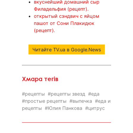
вкуснейший домашний сыр
Филадельфия (рецепт).
открытый сэндвич с яйцом
пашот от Сони Плакидюк
(рецепт).
Читайте TV.ua в Google.News
Хмара тегів
рецепты
рецепты звезд
еда
простые рецепты
выпечка
еда и
рецепты
Юлия Панкова
цитрус