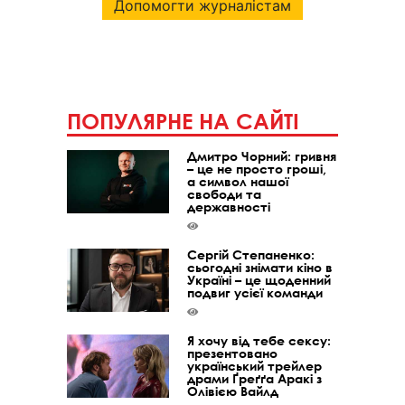
Допомогти журналістам
ПОПУЛЯРНЕ НА САЙТІ
Дмитро Чорний: гривня
– це не просто гроші,
а символ нашої
свободи та
державності
Сергій Степаненко:
сьогодні знімати кіно в
Україні – це щоденний
подвиг усієї команди
Я хочу від тебе сексу:
презентовано
український трейлер
драми Ґреґґа Аракі з
Олівією Вайлд