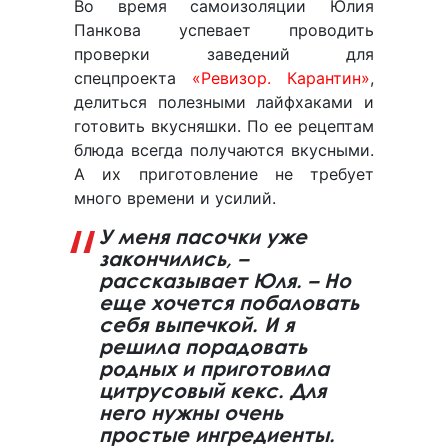
Во время самоизоляции Юлия
Панкова успевает проводить
проверки заведений для
спецпроекта
«Ревизор. Карантин»
,
делиться полезными лайфхаками и
готовить вкусняшки. По ее рецептам
блюда всегда получаются вкусными.
А их приготовление не требует
много времени и усилий.
У меня пасочки уже
закончились, –
рассказывает Юля. – Но
еще хочется побаловать
себя выпечкой. И я
решила порадовать
родных и приготовила
цитрусовый кекс. Для
него нужны очень
простые ингредиенты.