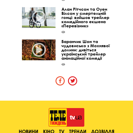
Алан Рітчсон та Оуен
Вілсон у смертельній
гонці: вийшов трейлер
комедійного екшена
«Перевізник»
Баранчик Шон та
чудовисько з Мохнявої
долини: дивіться
український трейлер
анімаційної комедії
НОВИНИ
КІНО
TV
ТРЕНДИ
ДОЗВІЛЛЯ