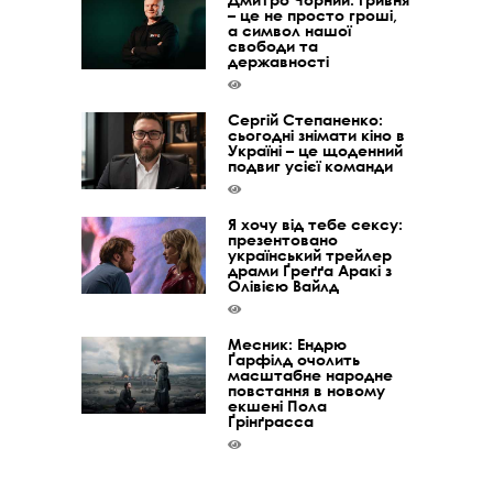
– це не просто гроші,
а символ нашої
свободи та
державності
Сергій Степаненко:
сьогодні знімати кіно в
Україні – це щоденний
подвиг усієї команди
Я хочу від тебе сексу:
презентовано
український трейлер
драми Ґреґґа Аракі з
Олівією Вайлд
Месник: Ендрю
Ґарфілд очолить
масштабне народне
повстання в новому
екшені Пола
Ґрінґрасса