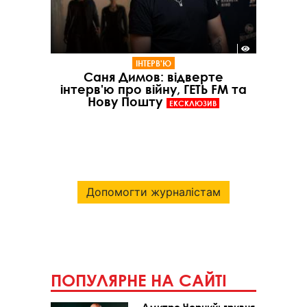
ІНТЕРВ'Ю
Саня Димов: відверте
інтерв'ю про війну, ГЕТЬ FM та
Нову Пошту
ЕКСКЛЮЗИВ
Допомогти журналістам
ПОПУЛЯРНЕ НА САЙТІ
Дмитро Чорний: гривня