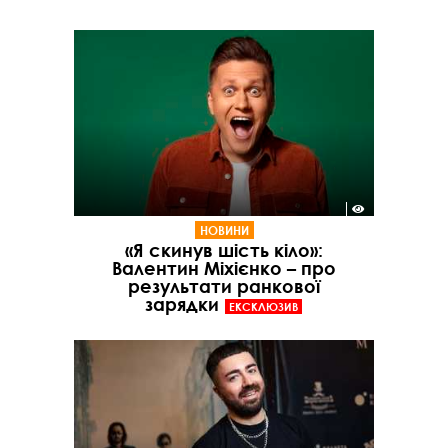
НОВИНИ
«Я скинув шість кіло»:
Валентин Міхієнко – про
результати ранкової
зарядки
ЕКСКЛЮЗИВ