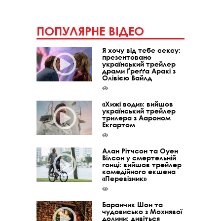
ПОПУЛЯРНЕ ВІДЕО
Я хочу від тебе сексу:
презентовано
український трейлер
драми Ґреґґа Аракі з
Олівією Вайлд
«Хижі води»: вийшов
український трейлер
трилера з Аароном
Екгартом
Алан Рітчсон та Оуен
Вілсон у смертельній
гонці: вийшов трейлер
комедійного екшена
«Перевізник»
Баранчик Шон та
чудовисько з Мохнявої
долини: дивіться