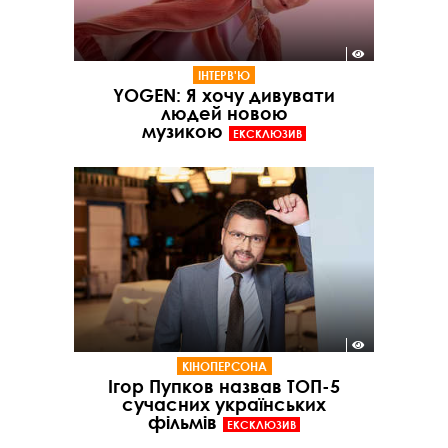
ІНТЕРВ'Ю
YOGEN: Я хочу дивувати
людей новою
музикою
ЕКСКЛЮЗИВ
КІНОПЕРСОНА
Ігор Пупков назвав ТОП-5
сучасних українських
фільмів
ЕКСКЛЮЗИВ