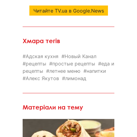
Читайте TV.ua в Google.News
Хмара тегів
Адская кухня
Новый Канал
рецепты
простые рецепты
еда и
рецепты
летнее меню
напитки
Алекс Якутов
лимонад
Матеріали на тему