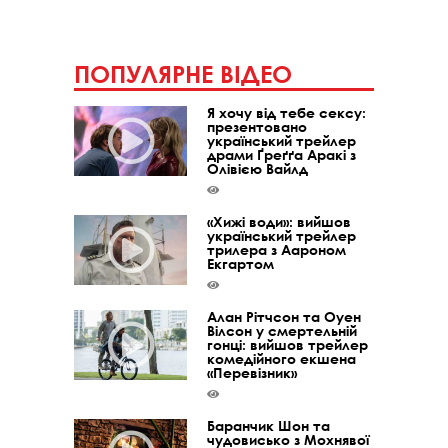
ПОПУЛЯРНЕ ВІДЕО
Я хочу від тебе сексу:
презентовано
український трейлер
драми Ґреґґа Аракі з
Олівією Вайлд
«Хижі води»: вийшов
український трейлер
трилера з Аароном
Екгартом
Алан Рітчсон та Оуен
Вілсон у смертельній
гонці: вийшов трейлер
комедійного екшена
«Перевізник»
Баранчик Шон та
чудовисько з Мохнявої