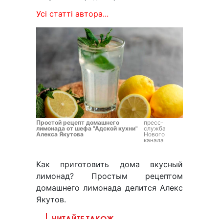
Усі статті автора...
Простой рецепт домашнего
пресс-
лимонада от шефа "Адской кухни"
служба
Алекса Якутова
Нового
канала
Как приготовить дома вкусный
лимонад? Простым рецептом
домашнего лимонада делится Алекс
Якутов.
ЧИТАЙТЕ ТАКОЖ