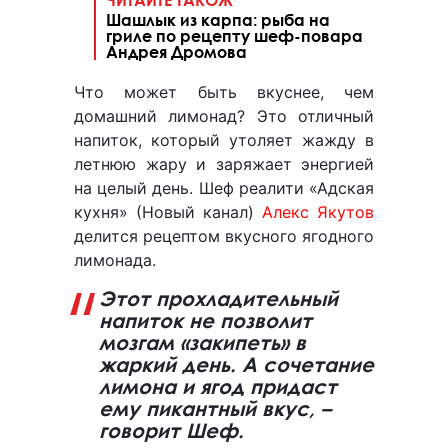
Шашлык из карпа: рыба на
гриле по рецепту шеф-повара
Андрея Дромова
Что может быть вкуснее, чем
домашний лимонад? Это отличный
напиток, который утоляет жажду в
летнюю жару и заряжает энергией
на целый день. Шеф реалити «Адская
кухня» (Новый канал)
Алекс Якутов
делится рецептом вкусного ягодного
лимонада.
Этот прохладительный
напиток не позволит
мозгам «закипеть» в
жаркий день. А сочетание
лимона и ягод придаст
ему пикантный вкус, –
говорит Шеф.