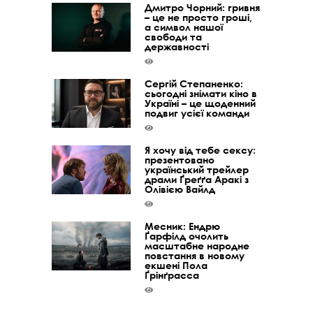
Дмитро Чорний: гривня
– це не просто гроші,
а символ нашої
свободи та
державності
Сергій Степаненко:
сьогодні знімати кіно в
Україні – це щоденний
подвиг усієї команди
Я хочу від тебе сексу:
презентовано
український трейлер
драми Ґреґґа Аракі з
Олівією Вайлд
Месник: Ендрю
Ґарфілд очолить
масштабне народне
повстання в новому
екшені Пола
Ґрінґрасса