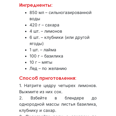
Ингредиенты:
850 мл – сильногазированной
воды
420 г – сахара
4 шт. – лимонов
6 шт. – клубники (или другой
ягоды)
1 шт. – лайма
100 г – базилика
10 г – мяты
Лед – по желанию
Способ приготовления:
1. Натрите цедру четырех лимонов.
Выжмите из них сок.
2. Взбейте в блендере до
однородной массы листья базилика,
клубнику и сахар.