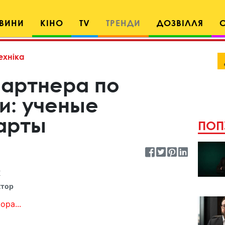
ВИНИ
КІНО
TV
ТРЕНДИ
ДОЗВІЛЛЯ
ехніка
артнера по
и: ученые
арты
ПОП
к
ктор
ора...