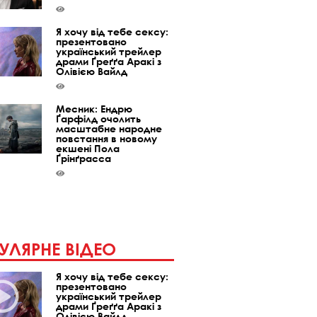
Я хочу від тебе сексу:
презентовано
український трейлер
драми Ґреґґа Аракі з
Олівією Вайлд
Месник: Ендрю
Ґарфілд очолить
масштабне народне
повстання в новому
екшені Пола
Ґрінґрасса
УЛЯРНЕ ВІДЕО
Я хочу від тебе сексу:
презентовано
український трейлер
драми Ґреґґа Аракі з
Олівією Вайлд