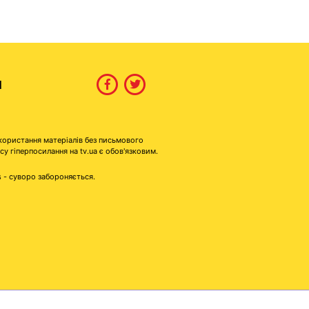
И
користання матеріалів без письмового
гіперпосилання на tv.ua є обов'язковим.
s - суворо забороняється.