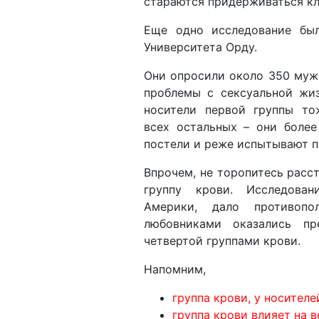
стараются придерживаться кл
Еще одно исследование бы
Университета Орду.
Они опросили около 350 му
проблемы с сексуальной жи
носители первой группы то
всех остальных – они боле
постели и реже испытывают п
Впрочем, не торопитесь расс
группу крови. Исследова
Америки, дало противоп
любовниками оказались пр
четвертой группами крови.
Напомним,
группа крови, у носител
группа крови влияет на 