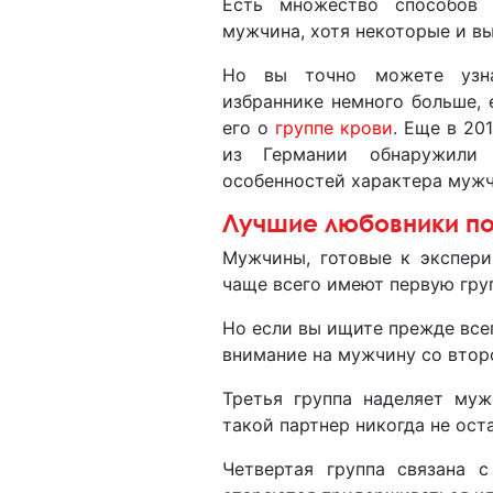
Есть множество способов 
мужчина, хотя некоторые и в
Но вы точно можете узн
избраннике немного больше, 
его о
группе крови
. Еще в 20
из Германии обнаружили 
особенностей характера мужч
Лучшие любовники по
Мужчины, готовые к экспери
чаще всего имеют первую гру
Но если вы ищите прежде всег
внимание на мужчину со втор
Третья группа наделяет муж
такой партнер никогда не ост
Четвертая группа связана 