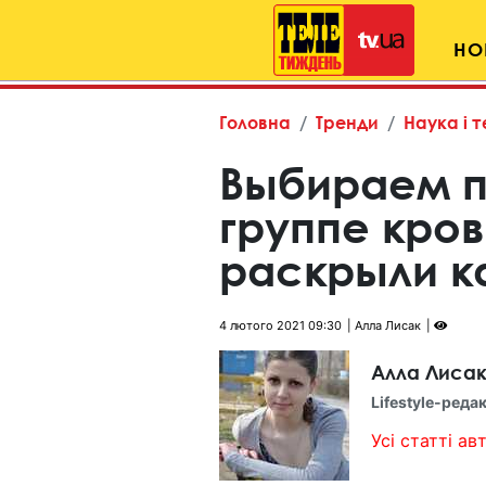
НО
Головна
Тренди
Наука і т
Выбираем п
группе кров
раскрыли к
4 лютого 2021 09:30
Алла Лисак
Алла Лиса
Lifestyle-реда
Усі статті авт