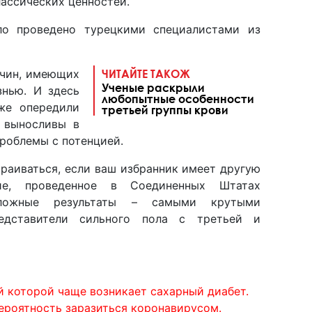
ассических ценностей.
ло проведено турецкими специалистами из
жчин, имеющих
ЧИТАЙТЕ ТАКОЖ
Ученые раскрыли
знью. И здесь
любопытные особенности
же опередили
третьей группы крови
е выносливы в
роблемы с потенцией.
траиваться, если ваш избранник имеет другую
ние, проведенное в Соединенных Штатах
оложные результаты – самыми крутыми
едставители сильного пола с третьей и
ей которой чаще возникает сахарный диабет.
вероятность заразиться коронавирусом.