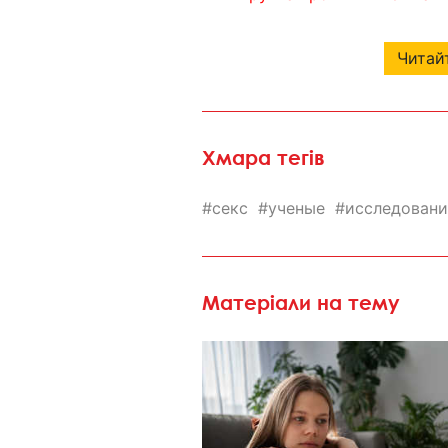
Читайт
Хмара тегів
секс
ученые
исследовани
Матеріали на тему