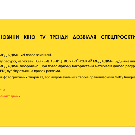
НОВИНИ
КІНО
TV
ТРЕНДИ
ДОЗВІЛЛЯ
СПЕЦПРОЄКТ
ІА ДІМ». Усі права захищені.
аному ресурсі, належать ТОВ «ВИДАВНИЦТВО УКРАЇНСЬКИЙ МЕДІА ДІМ». Будь-яке ви
А ДІМ» заборонено. При правомірному використанні матеріалів даного ресурсу 
"PR", публікуються на правах реклами.
я фотографічних творів та/або аудіовізуальних творів правовласника Getty Image
v.ua
альних даних