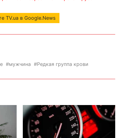
е TV.ua в Google.News
е
мужчина
Редкая группа крови