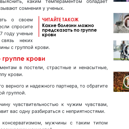
выяснить, каким темпераментом обладает
ызывают сомнения у ученых.
ать о своем
ЧИТАЙТЕ ТАКОЖ
Какие болезни можно
если спросите
предсказать по группе
17 году ученые
крови
связь неких
ины с группой крови.
 группе крови
ментам в постели, страстные и ненасытные,
ппу крови.
о верного и надежного партнера, то обратите
ой группой.
чину чувствительностью к чужим чувствам,
авит вас одну разбираться с неприятностями.
с консерватизмом, мужчины с таким типом