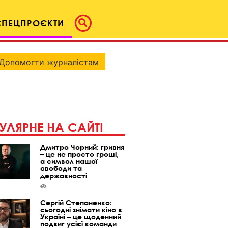
СПЕЦПРОЄКТИ
Допомогти журналістам
УЛЯРНЕ НА САЙТІ
Дмитро Чорний: гривня
– це не просто гроші,
а символ нашої
свободи та
державності
Сергій Степаненко:
сьогодні знімати кіно в
Україні – це щоденний
подвиг усієї команди