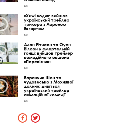
«Хижі води»: вийшов
український трейлер
трилера з Аароном
Екгартом
Алан Рітчсон та Оуен
Вілсон у смертельній
гонці: вийшов трейлер
комедійного екшена
«Перевізник»
Баранчик Шон та
чудовисько з Мохнявої
долини: дивіться
український трейлер
анімаційної комедії