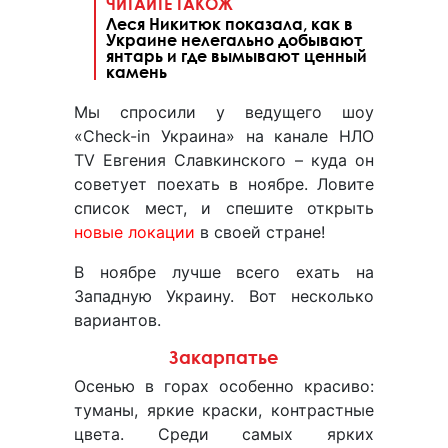
ЧИТАЙТЕ ТАКОЖ
Леся Никитюк показала, как в
Украине нелегально добывают
янтарь и где вымывают ценный
камень
Мы спросили у ведущего шоу
«Check-in Украина» на канале НЛО
TV Евгения Славкинского – куда он
советует поехать в ноябре. Ловите
список мест, и спешите открыть
новые локации
в своей стране!
В ноябре лучше всего ехать на
Западную Украину. Вот несколько
вариантов.
Закарпатье
Осенью в горах особенно красиво:
туманы, яркие краски, контрастные
цвета. Среди самых ярких