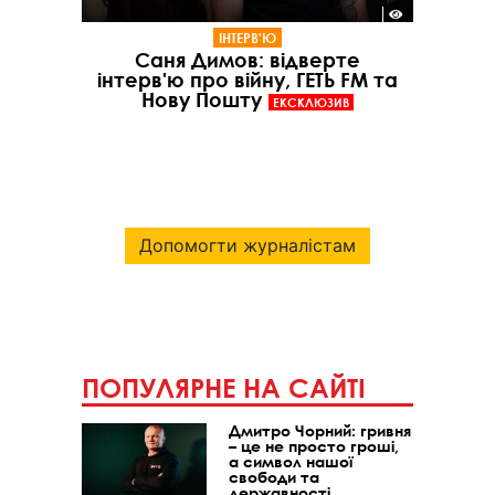
ІНТЕРВ'Ю
Саня Димов: відверте
інтерв'ю про війну, ГЕТЬ FM та
Нову Пошту
ЕКСКЛЮЗИВ
Допомогти журналістам
ПОПУЛЯРНЕ НА САЙТІ
Дмитро Чорний: гривня
– це не просто гроші,
а символ нашої
свободи та
державності