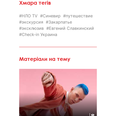
Хмара тегів
НЛО TV
Синевир
путешествие
экскурсия
Закарпатье
эксклюзив
Евгений Славкинский
Check-in Украина
Матеріали на тему