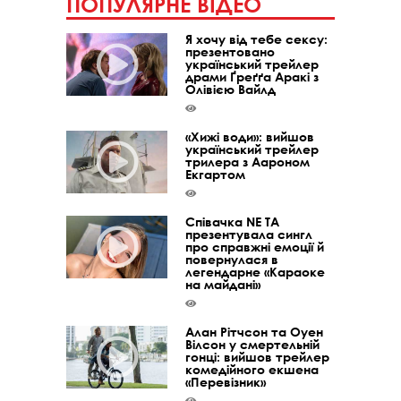
ПОПУЛЯРНЕ ВІДЕО
Я хочу від тебе сексу:
презентовано
український трейлер
драми Ґреґґа Аракі з
Олівією Вайлд
«Хижі води»: вийшов
український трейлер
трилера з Аароном
Екгартом
Співачка NE TA
презентувала сингл
про справжні емоції й
повернулася в
легендарне «Караоке
на майдані»
Алан Рітчсон та Оуен
Вілсон у смертельній
гонці: вийшов трейлер
комедійного екшена
«Перевізник»