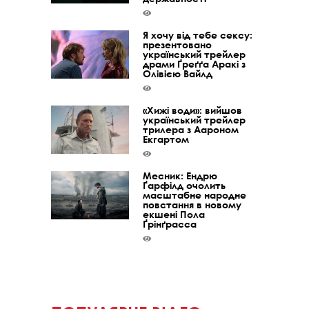
Я хочу від тебе сексу:
презентовано
український трейлер
драми Ґреґґа Аракі з
Олівією Вайлд
«Хижі води»: вийшов
український трейлер
трилера з Аароном
Екгартом
Месник: Ендрю
Ґарфілд очолить
масштабне народне
повстання в новому
екшені Пола
Ґрінґрасса