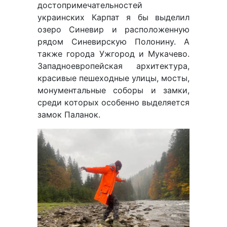
достопримечательностей
украинских Карпат я бы выделил
озеро Синевир и расположенную
рядом Синевирскую Полонину. А
также города Ужгород и Мукачево.
Западноевропейская архитектура,
красивые пешеходные улицы, мосты,
монументальные соборы и замки,
среди которых особенно выделяется
замок Паланок.