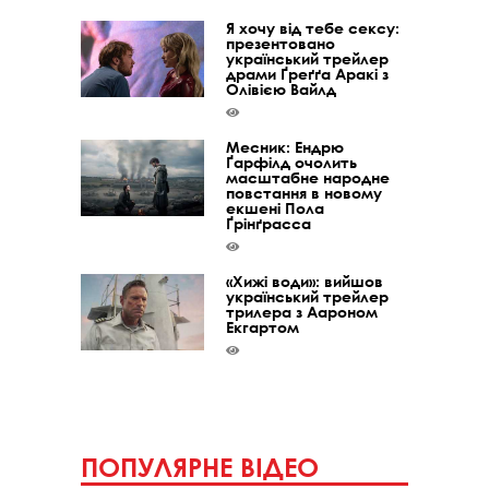
Я хочу від тебе сексу:
презентовано
український трейлер
драми Ґреґґа Аракі з
Олівією Вайлд
Месник: Ендрю
Ґарфілд очолить
масштабне народне
повстання в новому
екшені Пола
Ґрінґрасса
«Хижі води»: вийшов
український трейлер
трилера з Аароном
Екгартом
ПОПУЛЯРНЕ ВІДЕО