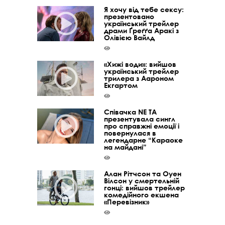
Я хочу від тебе сексу:
презентовано
український трейлер
драми Ґреґґа Аракі з
Олівією Вайлд
«Хижі води»: вийшов
український трейлер
трилера з Аароном
Екгартом
Співачка NE TA
презентувала сингл
про справжні емоції і
повернулася в
легендарне “Караоке
на майдані”
Алан Рітчсон та Оуен
Вілсон у смертельній
гонці: вийшов трейлер
комедійного екшена
«Перевізник»