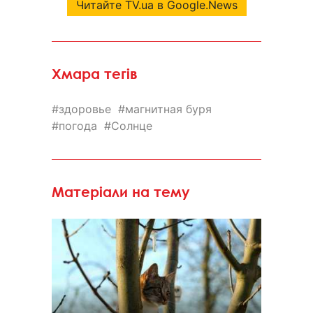
Читайте TV.ua в Google.News
Хмара тегів
здоровье
магнитная буря
погода
Солнце
Матеріали на тему