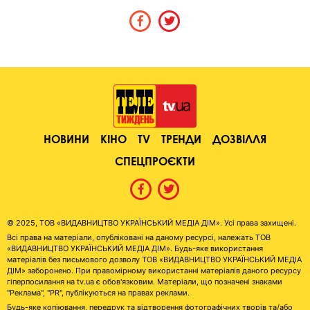
НОВИНИ
КІНО
TV
ТРЕНДИ
ДОЗВІЛЛЯ
СПЕЦПРОЄКТИ
© 2025, ТОВ «ВИДАВНИЦТВО УКРАЇНСЬКИЙ МЕДІА ДІМ». Усі права захищені.
Всі права на матеріали, опубліковані на даному ресурсі, належать ТОВ
«ВИДАВНИЦТВО УКРАЇНСЬКИЙ МЕДІА ДІМ». Будь-яке використання
матеріалів без письмового дозволу ТОВ «ВИДАВНИЦТВО УКРАЇНСЬКИЙ МЕДІА
ДІМ» заборонено. При правомірному використанні матеріалів даного ресурсу
гіперпосилання на tv.ua є обов'язковим. Матеріали, що позначені знаками
"Реклама", "PR", публікуються на правах реклами.
Будь-яке копіювання, передрук та відтворення фотографічних творів та/або