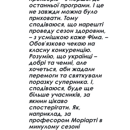
останньої програми. І це
не завжди можна було
приховати. Тому
сподіваюся, що нарешті
проведу сезон здоровим,
– з усмішкою каже Фіма. –
Обовʼязково чекаю на
класну конкуренцію.
Розумію, що українці –
добрі та чемні, але
хочеться, аби жадали
перемоги та святкували
поразку суперника. І,
сподіваюся, буде ще
більше учасників, за
якими цікаво
спостерігати. Як,
наприклад, за
професором Моріарті в
минулому сезоні