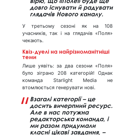
вірю, що «Поле» буде ще
довго існувати й радувати
глядачів Нового каналу.
У третьому сезоні як на 108
учасників, так і на глядачів «Поля»
чекають.
Квіз-дуелі на найрізноманітніші
теми
Лише уявіть: за два сезони «Поля»
було зіграно 208 категорій! Однак
команда Starlight Media не
втомлюється генерувати нові.
Взагалі категорії – це
досить вичерпний ресурс.
Але в нас потужна
редакторська команда, і
ми разом придумали
класні цікаві завдання, –