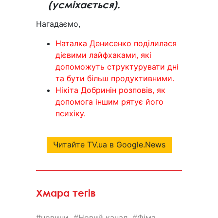
(усміхається).
Нагадаємо,
Наталка Денисенко поділилася
дієвими лайфхаками, які
допоможуть структурувати дні
та бути більш продуктивними.
Нікіта Добринін розповів, як
допомога іншим рятує його
психіку.
Читайте TV.ua в Google.News
Хмара тегів
новини
Новий канал
Фіма