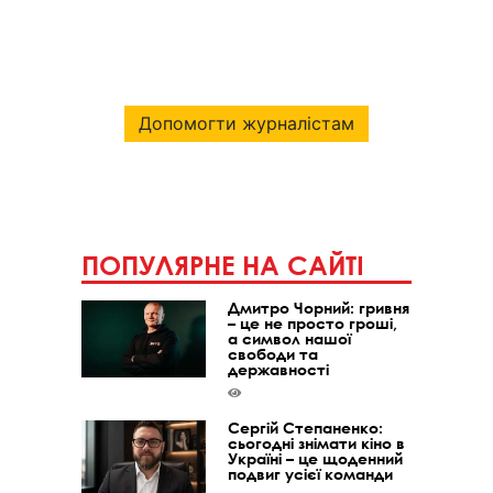
Допомогти журналістам
ПОПУЛЯРНЕ НА САЙТІ
Дмитро Чорний: гривня
– це не просто гроші,
а символ нашої
свободи та
державності
Сергій Степаненко:
сьогодні знімати кіно в
Україні – це щоденний
подвиг усієї команди