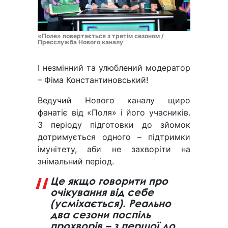
«Поле» повертається з третім сезоном /
Пресслужба Нового каналу
І незмінний та улюблений модератор
– Фіма Константиновський!
Ведучий Нового каналу щиро
фанатіє від «Поля» і його учасників.
З періоду підготовки до зйомок
дотримується одного – підтримки
імунітету, аби не захворіти на
знімальний період.
Це якщо говорити про
очікування від себе
(усміхається). Реально
два сезони поспіль
прохворів – з першої до