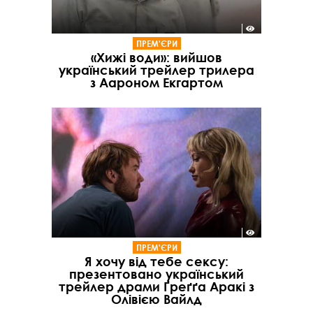
ПРЕМ'ЄРИ
«Хижі води»: вийшов
український трейлер трилера
з Аароном Екгартом
ПРЕМ'ЄРИ
Я хочу від тебе сексу:
презентовано український
трейлер драми Ґреґґа Аракі з
Олівією Вайлд