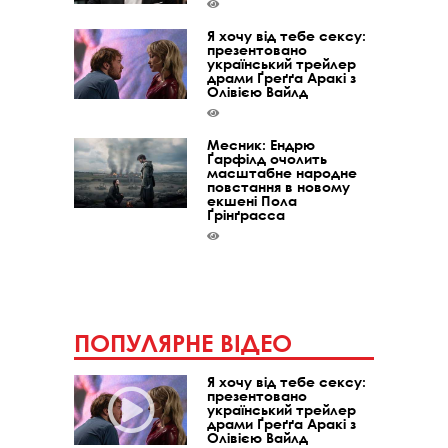
Я хочу від тебе сексу:
презентовано
український трейлер
драми Ґреґґа Аракі з
Олівією Вайлд
Месник: Ендрю
Ґарфілд очолить
масштабне народне
повстання в новому
екшені Пола
Ґрінґрасса
ПОПУЛЯРНЕ ВІДЕО
Я хочу від тебе сексу:
презентовано
український трейлер
драми Ґреґґа Аракі з
Олівією Вайлд