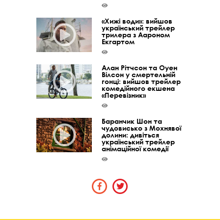
«Хижі води»: вийшов
український трейлер
трилера з Аароном
Екгартом
Алан Рітчсон та Оуен
Вілсон у смертельній
гонці: вийшов трейлер
комедійного екшена
«Перевізник»
Баранчик Шон та
чудовисько з Мохнявої
долини: дивіться
український трейлер
анімаційної комедії