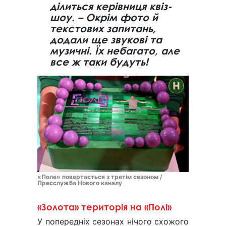
ділиться керівниця квіз-
шоу. – Окрім фото й
текстових запитань,
додали ще звукові та
музичні. Їх небагато, але
все ж таки будуть!
«Поле» повертається з третім сезоном /
Пресслужба Нового каналу
«Золота» територія на «Полі»
У попередніх сезонах нічого схожого