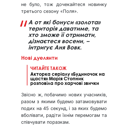
не було, тож дочекайтеся новинку
третього сезону «Поля».
А от які бонуси «золота»
територія даватиме, та
хто зможе її отримати,
дізнаєтеся восени, –
інтригує Аня Вовк.
Нові дуелянти
ЧИТАЙТЕ ТАКОЖ
Акторка серіалу «Будиночок на
щастя» Марія Стопник
розповіла про харчові звички
Звісно ж, побачимо нових учасників,
разом з якими будемо затамовувати
подих на 45 секунд, і за яких будемо
вболівати, радіти їхнім перемогам та
співчувати поразкам.