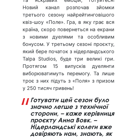
та яскравих емоцій, готуйтеся!
Новий канал розпочав зйомки
третього сезону найрейтинговішого
квіз-шоу «Поле». Гра, в яку грає вся
країна, скоро повернеться на екрани
з новими дуелями та особливим
бонусом. У третьому сезоні проєкту,
який бере початок з нідерландського
Talpa Studios, буде три великі гри.
Протягом 15 випусків дуелянти
виборюватимуть перемогу. Та лише
троє з них підуть з «Поля» з призом
у 250 тисяч гривень!
Готувати цей сезон було
значно легше з технічної
сторони, – каже керівниця
проєкту Анна Вовк. –
Нідерландські колеги вже
довіряють нам, знають, як