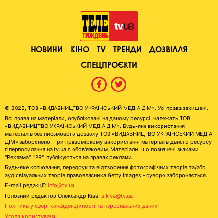
НОВИНИ
КІНО
TV
ТРЕНДИ
ДОЗВІЛЛЯ
СПЕЦПРОЄКТИ
© 2025, ТОВ «ВИДАВНИЦТВО УКРАЇНСЬКИЙ МЕДІА ДІМ». Усі права захищені.
Всі права на матеріали, опубліковані на даному ресурсі, належать ТОВ
«ВИДАВНИЦТВО УКРАЇНСЬКИЙ МЕДІА ДІМ». Будь-яке використання
матеріалів без письмового дозволу ТОВ «ВИДАВНИЦТВО УКРАЇНСЬКИЙ МЕДІА
ДІМ» заборонено. При правомірному використанні матеріалів даного ресурсу
гіперпосилання на tv.ua є обов'язковим. Матеріали, що позначені знаками
"Реклама", "PR", публікуються на правах реклами.
Будь-яке копіювання, передрук та відтворення фотографічних творів та/або
аудіовізуальних творів правовласника Getty Images - суворо забороняється.
E-mail редакції:
info@tv.ua
Головний редактор Олександр Ківа:
a.kiva@tv.ua
Політика у сфері конфіденційності та персональних даних
Угода користувача