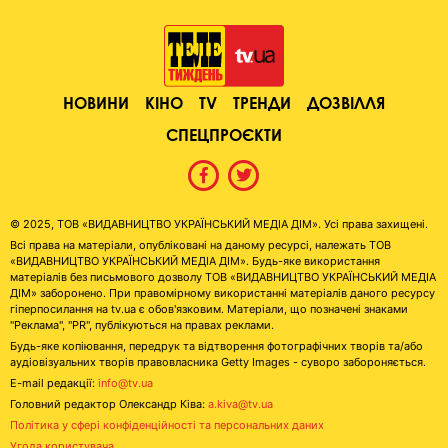
НОВИНИ
КІНО
TV
ТРЕНДИ
ДОЗВІЛЛЯ
СПЕЦПРОЄКТИ
© 2025, ТОВ «ВИДАВНИЦТВО УКРАЇНСЬКИЙ МЕДІА ДІМ». Усі права захищені.
Всі права на матеріали, опубліковані на даному ресурсі, належать ТОВ
«ВИДАВНИЦТВО УКРАЇНСЬКИЙ МЕДІА ДІМ». Будь-яке використання
матеріалів без письмового дозволу ТОВ «ВИДАВНИЦТВО УКРАЇНСЬКИЙ МЕДІА
ДІМ» заборонено. При правомірному використанні матеріалів даного ресурсу
гіперпосилання на tv.ua є обов'язковим. Матеріали, що позначені знаками
"Реклама", "PR", публікуються на правах реклами.
Будь-яке копіювання, передрук та відтворення фотографічних творів та/або
аудіовізуальних творів правовласника Getty Images - суворо забороняється.
E-mail редакції:
info@tv.ua
Головний редактор Олександр Ківа:
a.kiva@tv.ua
Політика у сфері конфіденційності та персональних даних
Угода користувача