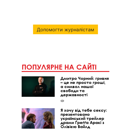
Допомогти журналістам
ПОПУЛЯРНЕ НА САЙТІ
Дмитро Чорний: гривня
– це не просто гроші,
а символ нашої
свободи та
державності
Я хочу від тебе сексу:
презентовано
український трейлер
драми Ґреґґа Аракі з
Олівією Вайлд