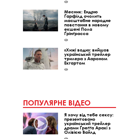
Месник: Ендрю
Ґарфілд очолить
масштабне народне
повстання в новому
екшені Пола
Ґрінґрасса
«Хижі води»: вийшов
український трейлер
трилера з Аароном
Екгартом
ПОПУЛЯРНЕ ВІДЕО
Я хочу від тебе сексу:
презентовано
український трейлер
драми Ґреґґа Аракі з
Олівією Вайлд