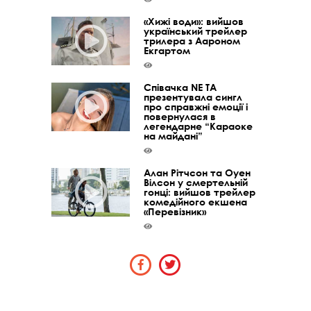
«Хижі води»: вийшов
український трейлер
трилера з Аароном
Екгартом
Співачка NE TA
презентувала сингл
про справжні емоції і
повернулася в
легендарне “Караоке
на майдані”
Алан Рітчсон та Оуен
Вілсон у смертельній
гонці: вийшов трейлер
комедійного екшена
«Перевізник»