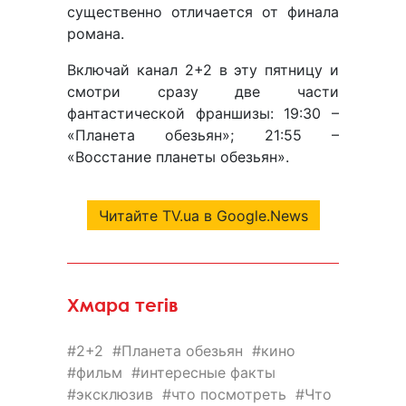
существенно отличается от финала
романа.
Включай канал 2+2 в эту пятницу и
смотри сразу две части
фантастической франшизы: 19:30 –
«Планета обезьян»; 21:55 –
«Восстание планеты обезьян».
Читайте TV.ua в Google.News
Хмара тегів
2+2
Планета обезьян
кино
фильм
интересные факты
эксклюзив
что посмотреть
Что