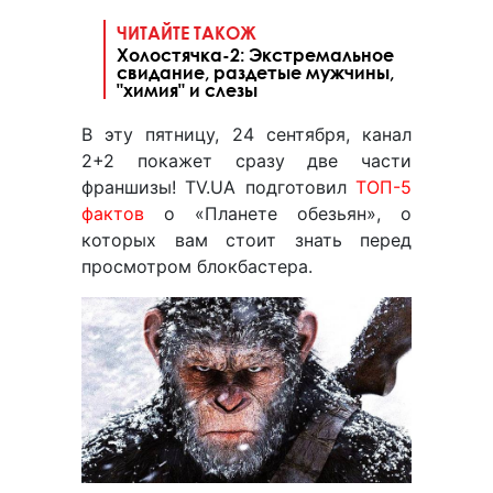
ЧИТАЙТЕ ТАКОЖ
Холостячка-2: Экстремальное
свидание, раздетые мужчины,
"химия" и слезы
В эту пятницу, 24 сентября, канал
2+2 покажет сразу две части
франшизы! TV.UA подготовил
ТОП-5
фактов
о «Планете обезьян», о
которых вам стоит знать перед
просмотром блокбастера.