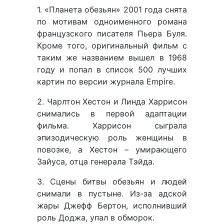
1. «Планета обезьян» 2001 года снята
по мотивам одноименного романа
французского писателя Пьера Буля.
Кроме того, оригинальный фильм с
таким же названием вышел в 1968
году и попал в список 500 лучших
картин по версии журнала Empire.
2. Чарлтон Хестон и Линда Харрисон
снимались в первой адаптации
фильма. Харрисон сыграла
эпизодическую роль женщины в
повозке, а Хестон – умирающего
Зайуса, отца генерала Тэйда.
3. Сцены битвы обезьян и людей
снимали в пустыне. Из-за адской
жары Джефф Бертон, исполнивший
роль Доджа, упал в обморок.