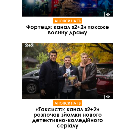
АНОНСИ НА ТВ
Фортеця: канал «2+2» покаже
воєнну драму
АНОНСИ НА ТВ
«Таксист»: канал «2+2»
розпочав зйомки нового
детективно-комедійного
серіалу