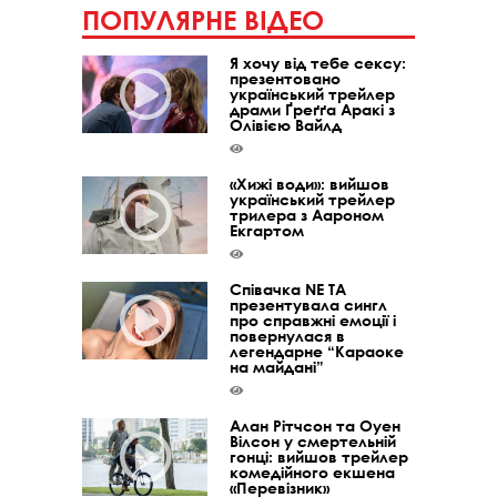
ПОПУЛЯРНЕ ВІДЕО
Я хочу від тебе сексу:
презентовано
український трейлер
драми Ґреґґа Аракі з
Олівією Вайлд
«Хижі води»: вийшов
український трейлер
трилера з Аароном
Екгартом
Співачка NE TA
презентувала сингл
про справжні емоції і
повернулася в
легендарне “Караоке
на майдані”
Алан Рітчсон та Оуен
Вілсон у смертельній
гонці: вийшов трейлер
комедійного екшена
«Перевізник»