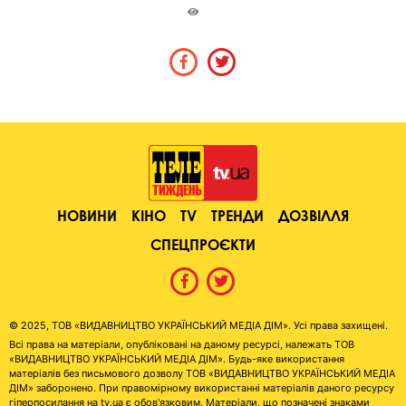
НОВИНИ
КІНО
TV
ТРЕНДИ
ДОЗВІЛЛЯ
СПЕЦПРОЄКТИ
© 2025, ТОВ «ВИДАВНИЦТВО УКРАЇНСЬКИЙ МЕДІА ДІМ». Усі права захищені.
Всі права на матеріали, опубліковані на даному ресурсі, належать ТОВ
«ВИДАВНИЦТВО УКРАЇНСЬКИЙ МЕДІА ДІМ». Будь-яке використання
матеріалів без письмового дозволу ТОВ «ВИДАВНИЦТВО УКРАЇНСЬКИЙ МЕДІА
ДІМ» заборонено. При правомірному використанні матеріалів даного ресурсу
гіперпосилання на tv.ua є обов'язковим. Матеріали, що позначені знаками