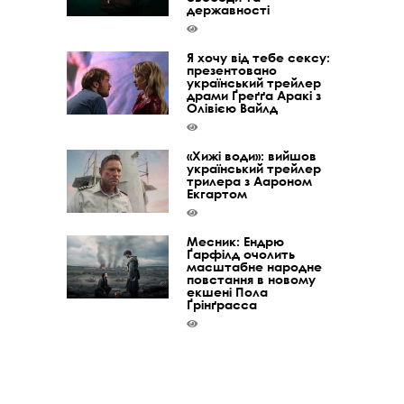
державності
Я хочу від тебе сексу:
презентовано
український трейлер
драми Ґреґґа Аракі з
Олівією Вайлд
«Хижі води»: вийшов
український трейлер
трилера з Аароном
Екгартом
Месник: Ендрю
Ґарфілд очолить
масштабне народне
повстання в новому
екшені Пола
Ґрінґрасса