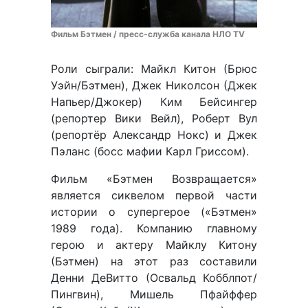
Фильм Бэтмен / пресс-служба канала НЛО TV
Роли сыграли: Майкл Китон (Брюс
Уэйн/Бэтмен), Джек Николсон (Джек
Напьер/Джокер) Ким Бейсингер
(репортер Вики Вейл), Роберт Вул
(репортёр Александр Нокс) и Джек
Пэланс (босс мафии Карл Гриссом).
Фильм «Бэтмен Возвращается»
является сиквелом первой части
истории о супергерое («Бэтмен»
1989 года). Компанию главному
герою и актеру Майклу Китону
(Бэтмен) на этот раз составили
Денни ДеВитто (Освальд Кобблпот/
Пингвин), Мишель Пфайффер