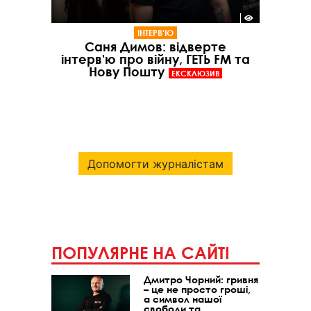
ІНТЕРВ'Ю
Саня Димов: відверте
інтерв'ю про війну, ГЕТЬ FM та
Нову Пошту
ЕКСКЛЮЗИВ
Допомогти журналістам
ПОПУЛЯРНЕ НА САЙТІ
Дмитро Чорний: гривня
– це не просто гроші,
а символ нашої
свободи та