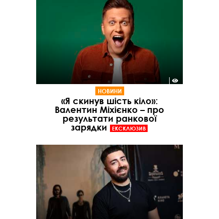
НОВИНИ
«Я скинув шість кіло»:
Валентин Міхієнко – про
результати ранкової
зарядки
ЕКСКЛЮЗИВ