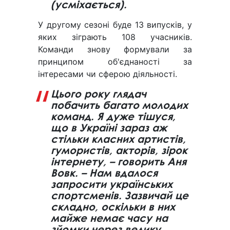
(усміхається).
У другому сезоні буде 13 випусків, у
яких зіграють 108 учасників.
Команди знову формували за
принципом об'єднаності за
інтересами чи сферою діяльності.
Цього року глядач
побачить багато молодих
команд. Я дуже тішуся,
що в Україні зараз аж
стільки класних артистів,
гумористів, акторів, зірок
інтернету, – говорить Аня
Вовк. – Нам вдалося
запросити українських
спортсменів. Зазвичай це
складно, оскільки в них
майже немає часу на
зйомки через велику