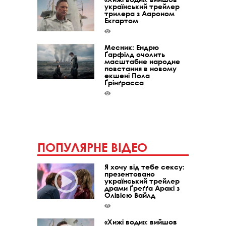
український трейлер
трилера з Аароном
Екгартом
Месник: Ендрю
Ґарфілд очолить
масштабне народне
повстання в новому
екшені Пола
Ґрінґрасса
ПОПУЛЯРНЕ ВІДЕО
Я хочу від тебе сексу:
презентовано
український трейлер
драми Ґреґґа Аракі з
Олівією Вайлд
«Хижі води»: вийшов