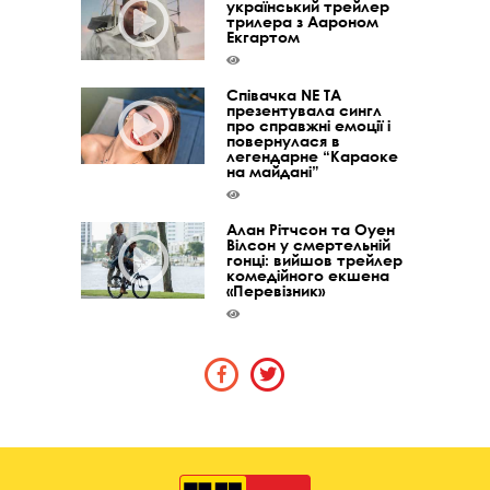
український трейлер
трилера з Аароном
Екгартом
Співачка NE TA
презентувала сингл
про справжні емоції і
повернулася в
легендарне “Караоке
на майдані”
Алан Рітчсон та Оуен
Вілсон у смертельній
гонці: вийшов трейлер
комедійного екшена
«Перевізник»