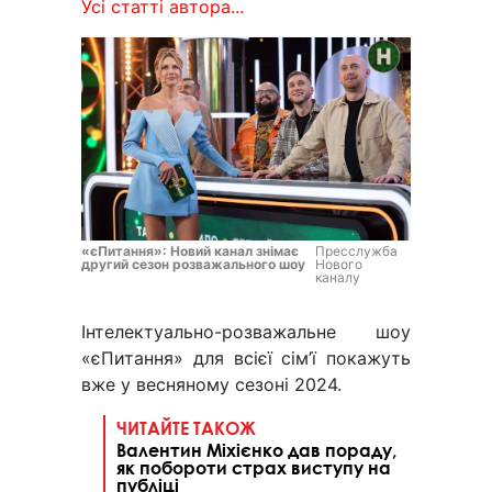
Усі статті автора...
«єПитання»: Новий канал знімає
Пресслужба
другий сезон розважального шоу
Нового
каналу
Інтелектуально-розважальне шоу
«єПитання» для всієї сім’ї покажуть
вже у весняному сезоні 2024.
ЧИТАЙТЕ ТАКОЖ
Валентин Міхієнко дав пораду,
як побороти страх виступу на
публіці