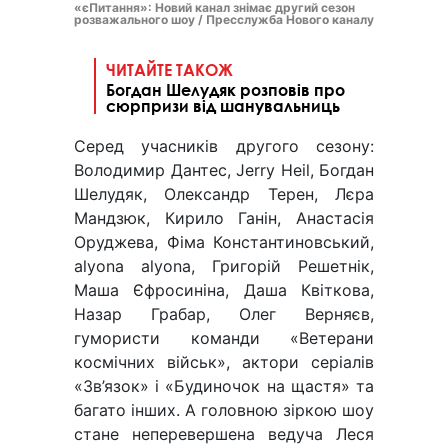
«єПитання»: Новий канал знімає другий сезон
розважального шоу / Пресслужба Нового каналу
ЧИТАЙТЕ ТАКОЖ
Богдан Шелудяк розповів про
сюрпризи від шанувальниць
Серед учасників другого сезону:
Володимир Дантес, Jerry Heil, Богдан
Шелудяк, Олександр Терен, Лєра
Мандзюк, Кирило Ганін, Анастасія
Оруджева, Фіма Константиновський,
alyona alyona, Григорій Решетнік,
Маша Єфросиніна, Даша Квіткова,
Назар Грабар, Олег Верняєв,
гумористи команди «Ветерани
космічних військ», актори серіалів
«Зв’язок» і «Будиночок на щастя» та
багато інших. А головною зіркою шоу
стане неперевершена ведуча Леся