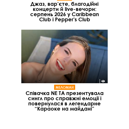
Джаз, вар’єте, благодійні
концерти й live-вечори:
серпень 2026 у Caribbean
Club і Pepper's Club
МЕЛОМАН
Співачка NE TA презентувала
сингл про справжні емоції і
повернулася в легендарне
“Караоке на майдані”