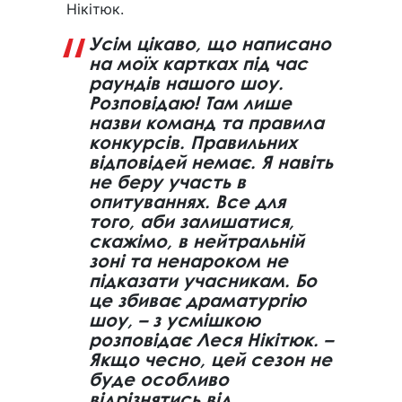
Нікітюк.
Усім цікаво, що написано
на моїх картках під час
раундів нашого шоу.
Розповідаю! Там лише
назви команд та правила
конкурсів. Правильних
відповідей немає. Я навіть
не беру участь в
опитуваннях. Все для
того, аби залишатися,
скажімо, в нейтральній
зоні та ненароком не
підказати учасникам. Бо
це збиває драматургію
шоу, – з усмішкою
розповідає Леся Нікітюк. –
Якщо чесно, цей сезон не
буде особливо
відрізнятись від