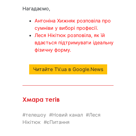
Нагадаємо,
Антоніна Хижняк розповіла про
сумніви у виборі професії.
Леся Нікітюк розповіла, як їй
вдається підтримувати ідеальну
фізичну форму.
Читайте TV.ua в Google.News
Хмара тегів
телешоу
Новий канал
Леся
Нікітюк
єПитання