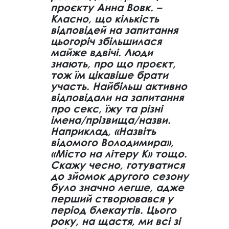
проєкту Анна Вовк. –
Класно, що кількість
відповідей на запитання
цьогоріч збільшилася
майже вдвічі. Люди
знають, про що проєкт,
тож їм цікавіше брати
участь. Найбільш активно
відповідали на запитання
про секс, їжу та різні
імена/прізвища/назви.
Наприклад, «Назвіть
відомого Володимира»,
«Місто на літеру К» тощо.
Скажу чесно, готуватися
до зйомок другого сезону
було значно легше, адже
перший створювався у
період блекаутів. Цього
року, на щастя, ми всі зі