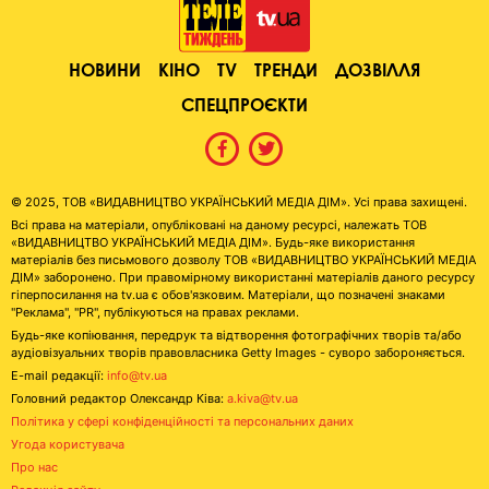
НОВИНИ
КІНО
TV
ТРЕНДИ
ДОЗВІЛЛЯ
СПЕЦПРОЄКТИ
© 2025, ТОВ «ВИДАВНИЦТВО УКРАЇНСЬКИЙ МЕДІА ДІМ». Усі права захищені.
Всі права на матеріали, опубліковані на даному ресурсі, належать ТОВ
«ВИДАВНИЦТВО УКРАЇНСЬКИЙ МЕДІА ДІМ». Будь-яке використання
матеріалів без письмового дозволу ТОВ «ВИДАВНИЦТВО УКРАЇНСЬКИЙ МЕДІА
ДІМ» заборонено. При правомірному використанні матеріалів даного ресурсу
гіперпосилання на tv.ua є обов'язковим. Матеріали, що позначені знаками
"Реклама", "PR", публікуються на правах реклами.
Будь-яке копіювання, передрук та відтворення фотографічних творів та/або
аудіовізуальних творів правовласника Getty Images - суворо забороняється.
E-mail редакції:
info@tv.ua
Головний редактор Олександр Ківа:
a.kiva@tv.ua
Політика у сфері конфіденційності та персональних даних
Угода користувача
Про нас