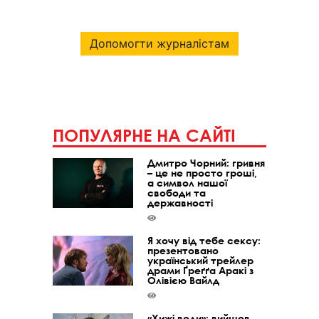
Допомогти журналістам
ПОПУЛЯРНЕ НА САЙТІ
Дмитро Чорний: гривня
– це не просто гроші,
а символ нашої
свободи та
державності
Я хочу від тебе сексу:
презентовано
український трейлер
драми Ґреґґа Аракі з
Олівією Вайлд
«Хижі води»: вийшов