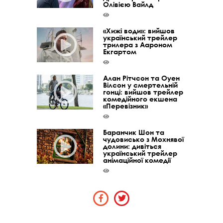
Олівією Вайлд
«Хижі води»: вийшов
український трейлер
трилера з Аароном
Екгартом
Алан Рітчсон та Оуен
Вілсон у смертельній
гонці: вийшов трейлер
комедійного екшена
«Перевізник»
Баранчик Шон та
чудовисько з Мохнявої
долини: дивіться
український трейлер
анімаційної комедії