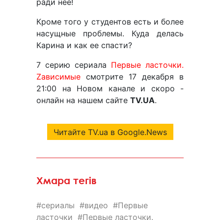
ради нее!
Кроме того у студентов есть и более
насущные проблемы. Куда делась
Карина и как ее спасти?
7 серию сериала
Первые ласточки.
Zависимые
смотрите 17 декабря в
21:00 на Новом канале и скоро -
онлайн на нашем сайте
TV.UA
.
Читайте TV.ua в Google.News
Хмара тегів
сериалы
видео
Первые
ласточки
Первые ласточки.