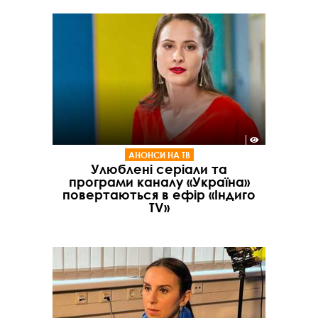
АНОНСИ НА ТВ
Улюблені серіали та
програми каналу «Україна»
повертаються в ефір «Індиго
TV»