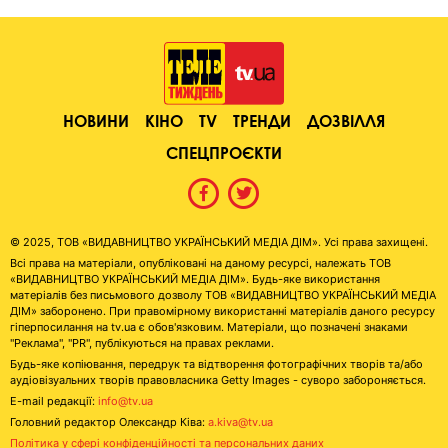
НОВИНИ
КІНО
TV
ТРЕНДИ
ДОЗВІЛЛЯ
СПЕЦПРОЄКТИ
© 2025, ТОВ «ВИДАВНИЦТВО УКРАЇНСЬКИЙ МЕДІА ДІМ». Усі права захищені.
Всі права на матеріали, опубліковані на даному ресурсі, належать ТОВ
«ВИДАВНИЦТВО УКРАЇНСЬКИЙ МЕДІА ДІМ». Будь-яке використання
матеріалів без письмового дозволу ТОВ «ВИДАВНИЦТВО УКРАЇНСЬКИЙ МЕДІА
ДІМ» заборонено. При правомірному використанні матеріалів даного ресурсу
гіперпосилання на tv.ua є обов'язковим. Матеріали, що позначені знаками
"Реклама", "PR", публікуються на правах реклами.
Будь-яке копіювання, передрук та відтворення фотографічних творів та/або
аудіовізуальних творів правовласника Getty Images - суворо забороняється.
E-mail редакції:
info@tv.ua
Головний редактор Олександр Ківа:
a.kiva@tv.ua
Політика у сфері конфіденційності та персональних даних