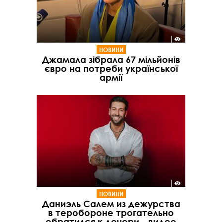
НОВИНИ
Джамала зібрала 67 мільйонів
євро на потреби української
армії
НОВИНИ
Даниэль Салем из дежурства
в теробороне трогательно
обратился к дочери - видео