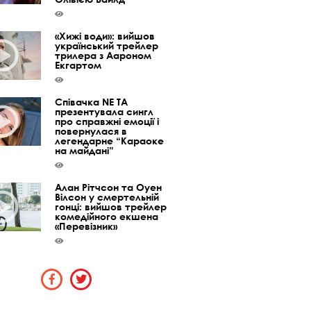
«Хижі води»: вийшов
український трейлер
трилера з Аароном
Екгартом
Співачка NE TA
презентувала сингл
про справжні емоції і
повернулася в
легендарне “Караоке
на майдані”
Алан Рітчсон та Оуен
Вілсон у смертельній
гонці: вийшов трейлер
комедійного екшена
«Перевізник»