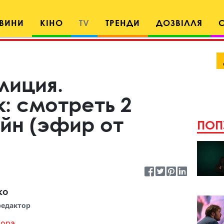
ВИНИ
КІНО
TV
ТРЕНДИ
ДОЗВІЛЛЯ
лиция.
: смотреть 2
йн (эфир от
ПОП
ко
редактор
ора...