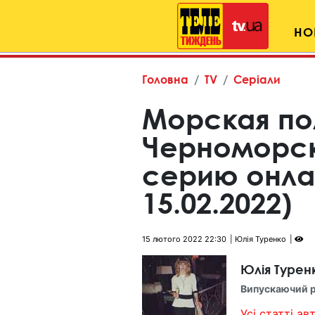
НО
Головна
TV
Серіали
Морская по
Черноморск
серию онла
15.02.2022)
15 лютого 2022 22:30
Юлія Туренко
Юлія Турен
Випускаючий 
Усі статті авт