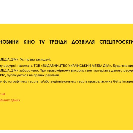
НОВИНИ
КІНО
TV
ТРЕНДИ
ДОЗВІЛЛЯ
СПЕЦПРОЄКТ
ІА ДІМ». Усі права захищені.
аному ресурсі, належать ТОВ «ВИДАВНИЦТВО УКРАЇНСЬКИЙ МЕДІА ДІМ». Будь-яке ви
А ДІМ» заборонено. При правомірному використанні матеріалів даного ресурсу 
"PR", публікуються на правах реклами.
я фотографічних творів та/або аудіовізуальних творів правовласника Getty Image
v.ua
альних даних