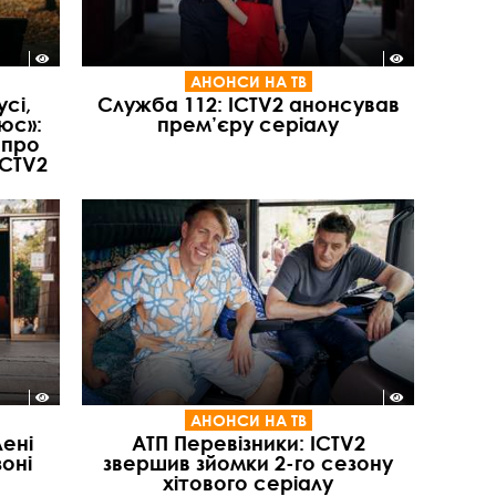
АНОНСИ НА ТВ
усі,
Служба 112: ICTV2 анонсував
юс»:
прем’єру серіалу
 про
ICTV2
АНОНСИ НА ТВ
ені
АТП Перевізники: ICTV2
зоні
звершив зйомки 2-го сезону
хітового серіалу