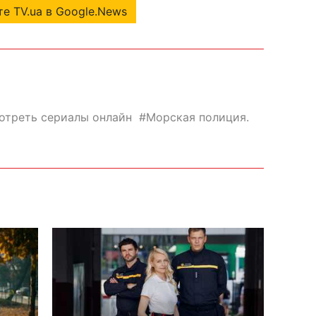
е TV.ua в Google.News
отреть сериалы онлайн
Морская полиция.