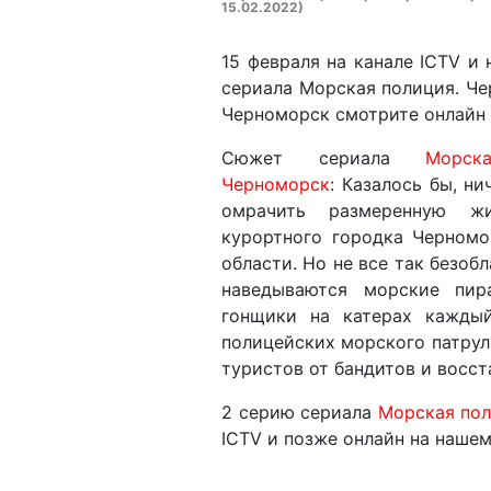
15.02.2022)
15 февраля на канале ICTV и
сериала Морская полиция. Че
Черноморск смотрите онлайн 
Сюжет сериала
Морск
Черноморск
: Казалось бы, н
омрачить размеренную жи
курортного городка Черном
области. Но не все так безоб
наведываются морские пир
гонщики на катерах кажды
полицейских морского патрул
туристов от бандитов и восст
2 серию сериала
Морская пол
ICTV и позже онлайн на нашем