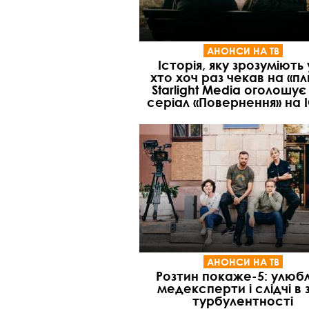
АНОНСИ НА ТВ
Історія, яку зрозуміють 
хто хоч раз чекав на «пл
Starlight Media оголошує
серіал «Повернення» на 
АНОНСИ НА ТВ
Розтин покаже-5: улюбл
медексперти і слідчі в 
турбулентності