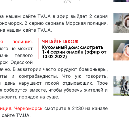
ICTV
 на нашем сайте TV.UA в эфир выйдет 2 серия
рноморск. 2 серию сериала Морская полиция.
на нашем сайте TV.UA.
ая полиция.
ЧИТАЙТЕ ТАКОЖ
Кукольный дом: смотреть
ичего не может
1-4 серии онлайн (эфир от
знь теплого
13.02.2022)
орск Одесской
лачно. В акватории часто орудуют браконьеры,
аты и контрабандисты. Что уж говорить,
й день нарушают покой отдыхающих. Трое
я соберутся вместе, чтобы уберечь жителей и
ановить порядок на суше.
иция. Черноморск
смотрите в 21:30 на канале
 сайте TV.UA.