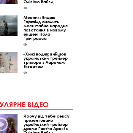
Олівією Вайлд
Месник: Ендрю
Ґарфілд очолить
масштабне народне
повстання в новому
екшені Пола
Ґрінґрасса
«Хижі води»: вийшов
український трейлер
трилера з Аароном
Екгартом
УЛЯРНЕ ВІДЕО
Я хочу від тебе сексу:
презентовано
український трейлер
драми Ґреґґа Аракі з
Олівією Вайлд