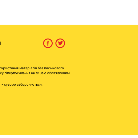
И
користання матеріалів без письмового
гіперпосилання на tv.ua є обов'язковим.
s - суворо забороняється.