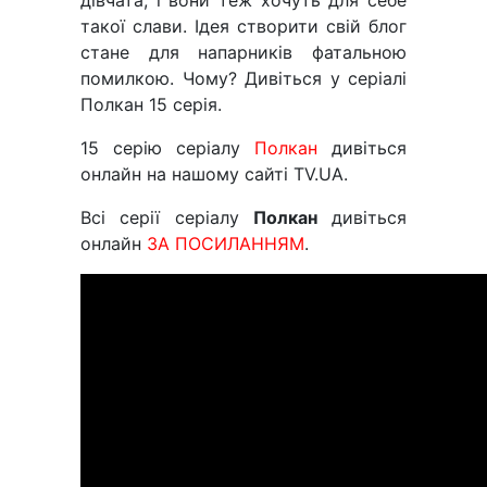
дівчата, і вони теж хочуть для себе
такої слави. Ідея створити свій блог
стане для напарників фатальною
помилкою. Чому? Дивіться у серіалі
Полкан 15 серія.
15 серію серіалу
Полкан
дивіться
онлайн на нашому сайті TV.UA.
Всі серії серіалу
Полкан
дивіться
онлайн
ЗА ПОСИЛАННЯМ
.