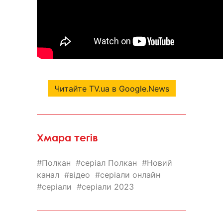
Читайте TV.ua в Google.News
Хмара тегів
Полкан
серіал Полкан
Новий
канал
відео
серіали онлайн
серіали
серіали 2023