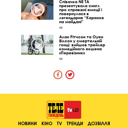
Співачка NE TA
презентувала сингл
про справжні емоції і
повернулася в
легендарне “Караоке
на майдані”
Алан Рітчсон та Оуен
Вілсон у смертельній
гонці: вийшов трейлер
комедійного екшена
«Перевізник»
НОВИНИ
КІНО
TV
ТРЕНДИ
ДОЗВІЛЛЯ