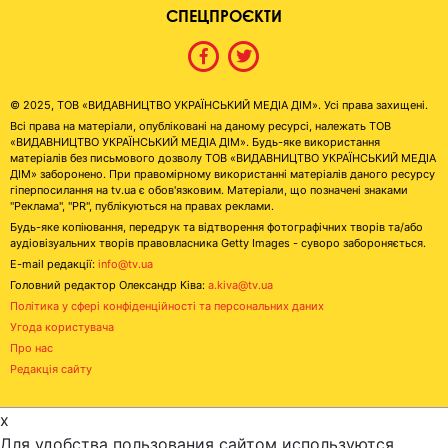
СПЕЦПРОЄКТИ
© 2025, ТОВ «ВИДАВНИЦТВО УКРАЇНСЬКИЙ МЕДІА ДІМ». Усі права захищені.
Всі права на матеріали, опубліковані на даному ресурсі, належать ТОВ
«ВИДАВНИЦТВО УКРАЇНСЬКИЙ МЕДІА ДІМ». Будь-яке використання
матеріалів без письмового дозволу ТОВ «ВИДАВНИЦТВО УКРАЇНСЬКИЙ МЕДІА
ДІМ» заборонено. При правомірному використанні матеріалів даного ресурсу
гіперпосилання на tv.ua є обов'язковим. Матеріали, що позначені знаками
"Реклама", "PR", публікуються на правах реклами.
Будь-яке копіювання, передрук та відтворення фотографічних творів та/або
аудіовізуальних творів правовласника Getty Images - суворо забороняється.
E-mail редакції:
info@tv.ua
Головний редактор Олександр Ківа:
a.kiva@tv.ua
Політика у сфері конфіденційності та персональних даних
Угода користувача
Про нас
Редакція сайту
x
Для удобства пользования сайтом используются