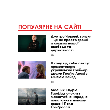
ПОПУЛЯРНЕ НА САЙТІ
Дмитро Чорний: гривня
– це не просто гроші,
а символ нашої
свободи та
державності
Я хочу від тебе сексу:
презентовано
український трейлер
драми Ґреґґа Аракі з
Олівією Вайлд
Месник: Ендрю
Ґарфілд очолить
масштабне народне
повстання в новому
екшені Пола
Ґрінґрасса