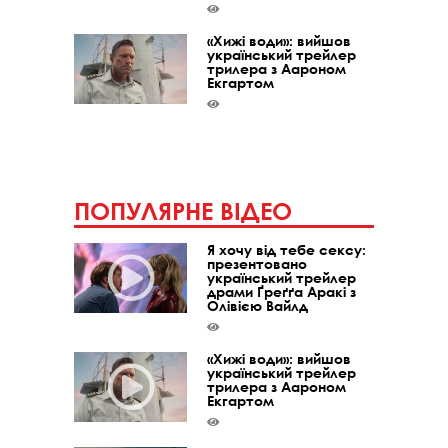
«Хижі води»: вийшов
український трейлер
трилера з Аароном
Екгартом
ПОПУЛЯРНЕ ВІДЕО
Я хочу від тебе сексу:
презентовано
український трейлер
драми Ґреґґа Аракі з
Олівією Вайлд
«Хижі води»: вийшов
український трейлер
трилера з Аароном
Екгартом