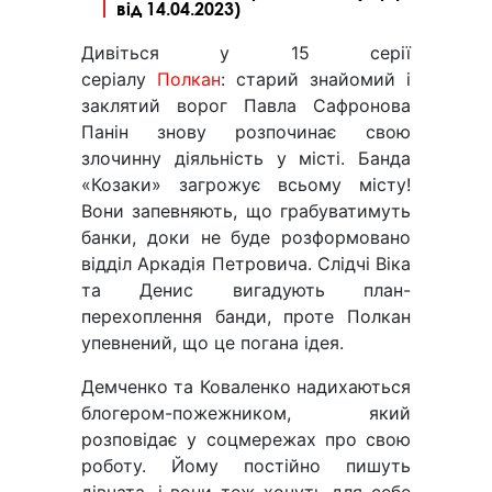
від 14.04.2023)
Дивіться у 15 серії
серіалу
Полкан
: старий знайомий і
заклятий ворог Павла Сафронова
Панін знову розпочинає свою
злочинну діяльність у місті. Банда
«Козаки» загрожує всьому місту!
Вони запевняють, що грабуватимуть
банки, доки не буде розформовано
відділ Аркадія Петровича. Слідчі Віка
та Денис вигадують план-
перехоплення банди, проте Полкан
упевнений, що це погана ідея.
Демченко та Коваленко надихаються
блогером-пожежником, який
розповідає у соцмережах про свою
роботу. Йому постійно пишуть