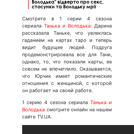
Володька" відверто про секс,
стосунки та Володьку мрії
Смотрите в 1 серии 4 сезона
сериала
Танька и Володька
: Дарина
рассказала Таньке, что увлеклась
гаданием на картах таро и теперь
видит будущее людей. Подруга
продемонстрировала все для Тани,
однако, то, что показали карты, ее
совсем не впечатлило. Оказывается,
что Юрчик имеет романтические
отношения с женщиной, с которой
он работает на своей работе.
1 серию 4 сезона сериала
Танька и
Володька
смотрите онлайн на нашем
сайте TV.UA.