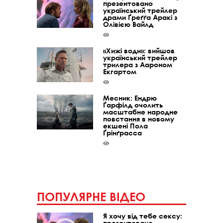
презентовано
український трейлер
драми Ґреґґа Аракі з
Олівією Вайлд
«Хижі води»: вийшов
український трейлер
трилера з Аароном
Екгартом
Месник: Ендрю
Ґарфілд очолить
масштабне народне
повстання в новому
екшені Пола
Ґрінґрасса
ПОПУЛЯРНЕ ВІДЕО
Я хочу від тебе сексу:
презентовано