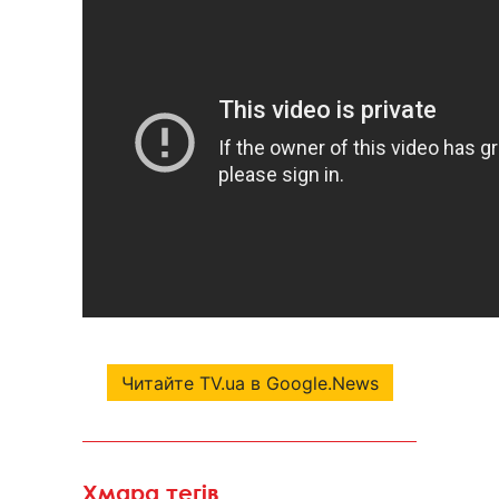
Читайте TV.ua в Google.News
Хмара тегів