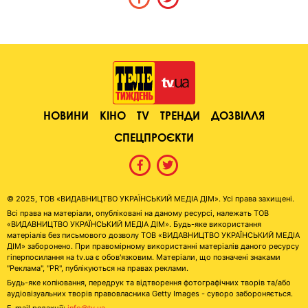
НОВИНИ
КІНО
TV
ТРЕНДИ
ДОЗВІЛЛЯ
СПЕЦПРОЄКТИ
© 2025, ТОВ «ВИДАВНИЦТВО УКРАЇНСЬКИЙ МЕДІА ДІМ». Усі права захищені.
Всі права на матеріали, опубліковані на даному ресурсі, належать ТОВ
«ВИДАВНИЦТВО УКРАЇНСЬКИЙ МЕДІА ДІМ». Будь-яке використання
матеріалів без письмового дозволу ТОВ «ВИДАВНИЦТВО УКРАЇНСЬКИЙ МЕДІА
ДІМ» заборонено. При правомірному використанні матеріалів даного ресурсу
гіперпосилання на tv.ua є обов'язковим. Матеріали, що позначені знаками
"Реклама", "PR", публікуються на правах реклами.
Будь-яке копіювання, передрук та відтворення фотографічних творів та/або
аудіовізуальних творів правовласника Getty Images - суворо забороняється.
E-mail редакції:
info@tv.ua