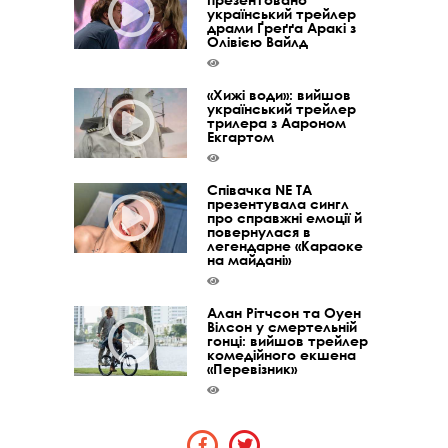
український трейлер
драми Ґреґґа Аракі з
Олівією Вайлд
«Хижі води»: вийшов
український трейлер
трилера з Аароном
Екгартом
Співачка NE TA
презентувала сингл
про справжні емоції й
повернулася в
легендарне «Караоке
на майдані»
Алан Рітчсон та Оуен
Вілсон у смертельній
гонці: вийшов трейлер
комедійного екшена
«Перевізник»