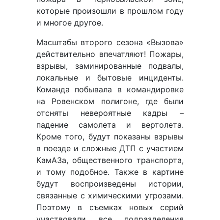
которые произошли в прошлом году
и многое другое.
Масштабы второго сезона «Вызова»
действительно впечатляют! Пожары,
взрывы, заминированные подвалы,
локальные и бытовые инциденты.
Команда побывала в командировке
на Ровенском полигоне, где были
отсняты невероятные кадры –
падение самолета и вертолета.
Кроме того, будут показаны взрывы
в поезде и сложные ДТП с участием
КамАЗа, общественного транспорта,
и тому подобное. Также в картине
будут воспроизведены истории,
связанные с химическими угрозами.
Поэтому в съемках новых серий
участвовали все подразделения