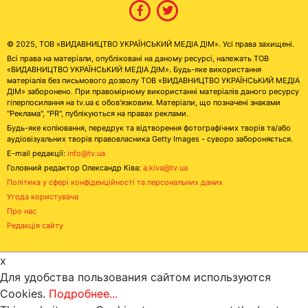
© 2025, ТОВ «ВИДАВНИЦТВО УКРАЇНСЬКИЙ МЕДІА ДІМ». Усі права захищені.
Всі права на матеріали, опубліковані на даному ресурсі, належать ТОВ
«ВИДАВНИЦТВО УКРАЇНСЬКИЙ МЕДІА ДІМ». Будь-яке використання
матеріалів без письмового дозволу ТОВ «ВИДАВНИЦТВО УКРАЇНСЬКИЙ МЕДІА
ДІМ» заборонено. При правомірному використанні матеріалів даного ресурсу
гіперпосилання на tv.ua є обов'язковим. Матеріали, що позначені знаками
"Реклама", "PR", публікуються на правах реклами.
Будь-яке копіювання, передрук та відтворення фотографічних творів та/або
аудіовізуальних творів правовласника Getty Images - суворо забороняється.
E-mail редакції:
info@tv.ua
Головний редактор Олександр Ківа:
a.kiva@tv.ua
Політика у сфері конфіденційності та персональних даних
Угода користувача
Про нас
Редакція сайту
x
Для удобства пользования сайтом используются
Cookies.
Подробнее...