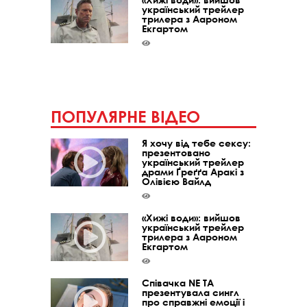
український трейлер
трилера з Аароном
Екгартом
ПОПУЛЯРНЕ ВІДЕО
Я хочу від тебе сексу:
презентовано
український трейлер
драми Ґреґґа Аракі з
Олівією Вайлд
«Хижі води»: вийшов
український трейлер
трилера з Аароном
Екгартом
Співачка NE TA
презентувала сингл
про справжні емоції і