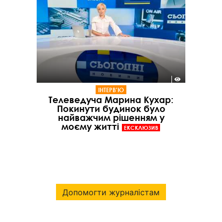
ІНТЕРВ'Ю
Телеведуча Марина Кухар:
Покинути будинок було
найважчим рішенням у
моєму житті
ЕКСКЛЮЗИВ
Допомогти журналістам