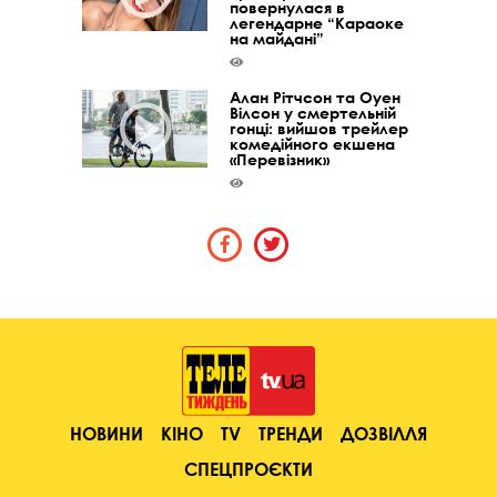
повернулася в
легендарне “Караоке
на майдані”
Алан Рітчсон та Оуен
Вілсон у смертельній
гонці: вийшов трейлер
комедійного екшена
«Перевізник»
НОВИНИ
КІНО
TV
ТРЕНДИ
ДОЗВІЛЛЯ
СПЕЦПРОЄКТИ