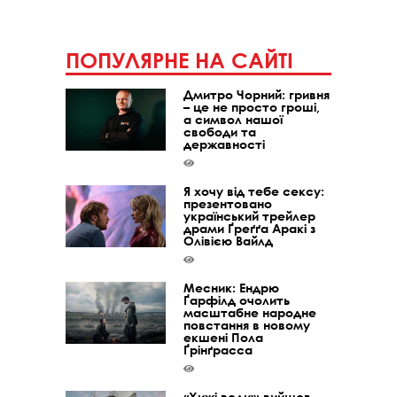
ПОПУЛЯРНЕ НА САЙТІ
Дмитро Чорний: гривня
– це не просто гроші,
а символ нашої
свободи та
державності
Я хочу від тебе сексу:
презентовано
український трейлер
драми Ґреґґа Аракі з
Олівією Вайлд
Месник: Ендрю
Ґарфілд очолить
масштабне народне
повстання в новому
екшені Пола
Ґрінґрасса
«Хижі води»: вийшов