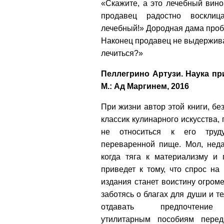
«Скажите, а это лечебный вино
продавец радостно восклица
лечебный!» Дородная дама пробу
Наконец продавец не выдержива
лечиться?»
Пеллегрино Артузи. Наука пр
М.: Ад Маргинем, 2016
При жизни автор этой книги, б
классик кулинарного искусства,
не относиться к его труд
переваренной пище. Мол, неда
когда тяга к материализму и 
приведет к тому, что спрос на
издания станет воистину огром
заботясь о благах для души и те
отдавать предпочтени
утилитарным пособиям перед