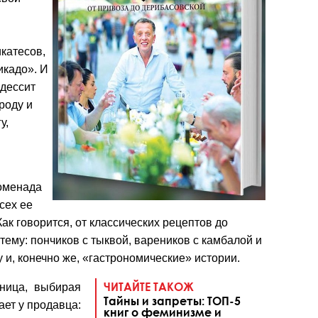
и
катесов,
икадо». И
одессит
роду и
у,
роменада
сех ее
ак говорится, от классических рецептов до
ему: пончиков с тыквой, вареников с камбалой и
 и, конечно же, «гастрономические» истории.
ЧИТАЙТЕ ТАКОЖ
ница, выбирая
Тайны и запреты: ТОП-5
ает у продавца:
книг о феминизме и