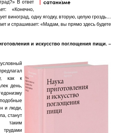
град?» В ответ
сатанизме
ет: «Конечно,
ет виноград, одну ягодку, вторую, целую гроздь…
ет и спрашивает: «Мадам, вы прямо здесь будете
иготовления и искусство поглощения пищи. –
езусловный
 предлагал
у, как к
лек день,
гедонизму
 подобные
ен и люди,
ла, станут
е таким
 трудами