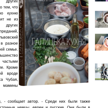
 других
о тем, что
но кухню
оит не из
в других
реданий,
вовский
 в разное
ей семье.
льшинство
 частыми
ле. Кроме
ей вроде
са Чубая,
, мамины
и, - сообщает автор. - Среди них были также
сточные немцы, евреи и русские. Они были в