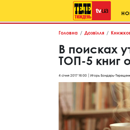
НО
Головна
Дозвілля
Книжков
В поисках у
ТОП-5 книг 
4 січня 2017 16:00
Игорь Бондарь-Терещенк