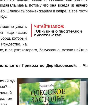
подавала мама, потому что она всегда из ничего
мер, шляпки сыроежек жарила в кляре, а все гости
ыбу».
ЧИТАЙТЕ ТАКОЖ
к можно узнать
ТОП-5 книг о писателях и
вой пище наших
писательстве
 борщ, который
 Рождество, на
, и рецепт которого, безусловно, можно найти в
астолье от Привоза до Дерибасовской. – М.:
мский лук
ыми? –
ической
да, тем
свой