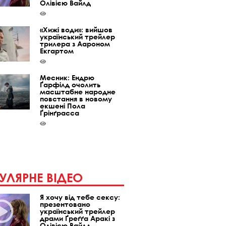
Олівією Вайлд
«Хижі води»: вийшов
український трейлер
трилера з Аароном
Екгартом
Месник: Ендрю
Ґарфілд очолить
масштабне народне
повстання в новому
екшені Пола
Ґрінґрасса
УЛЯРНЕ ВІДЕО
Я хочу від тебе сексу:
презентовано
український трейлер
драми Ґреґґа Аракі з
Олівією Вайлд