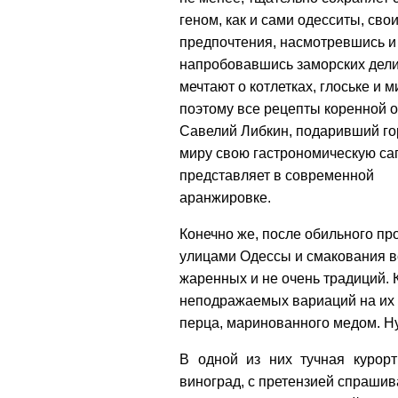
геном, как и сами одесситы, сво
предпочтения, насмотревшись и
напробовавшись заморских дели
мечтают о котлетках, глоське и м
поэтому все рецепты коренной 
Савелий Либкин, подаривший го
миру свою гастрономическую саг
представляет в современной
аранжировке.
Конечно же, после обильного п
улицами Одессы и смакования в
жаренных и не очень традиций. К
неподражаемых вариаций на их т
перца, маринованного медом. Ну
В одной из них тучная курорт
виноград, с претензией спрашив