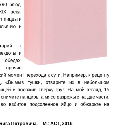
790 блюд,
ІХ века,
от пиццы и
ильяччо и
тарий к
некдоты и
 обедах,
 прочие
ий момент перехода к сути. Например, к рецепту
д. «Вымыв тушки, отварите их в небольшом
ицей и положив сверху груз. На мой взгляд, 15
 снимите панцирь, а мясо разрежьте на две части,
 во взбитое подсоленное яйцо и обжарьте на
ига Петровича. – М.: АСТ, 2016