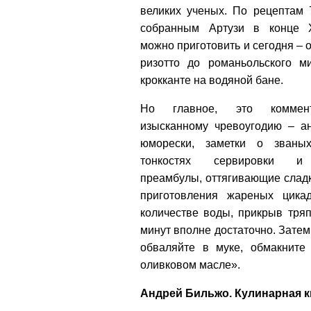
великих ученых. По рецептам 
собранным Артузи в конце Х
можно приготовить и сегодня – 
ризотто до романьольского м
крокканте на водяной бане.
Но главное, это коммен
изысканному чревоугодию – а
юморески, заметки о званых
тонкостях сервировки и
преамбулы, оттягивающие сладк
приготовления жареных цика
количестве воды, прикрыв тряп
минут вполне достаточно. Затем
обваляйте в муке, обмакните
оливковом масле».
Андрей Бильжо. Кулинарная кн