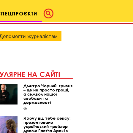
СПЕЦПРОЄКТИ
Допомогти журналістам
УЛЯРНЕ НА САЙТІ
Дмитро Чорний: гривня
– це не просто гроші,
а символ нашої
свободи та
державності
Я хочу від тебе сексу:
презентовано
український трейлер
драми Ґреґґа Аракі з