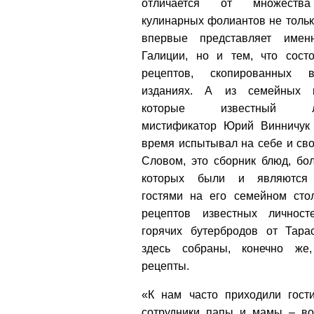
отличается от множества
кулинарных фолиантов не тольк
впервые представляет имен
Галиции, но и тем, что сост
рецептов, скопированных 
изданиях. А из семейных п
которые известный ль
мистификатор Юрий Винничук
время испытывал на себе и сво
Словом, это сборник блюд, бо
которых были и являются
гостями на его семейном сто
рецептов известных личност
горячих бутербродов от Тара
здесь собраны, конечно же
рецепты.
«К нам часто приходили гост
сотрудники папы и мамы – во