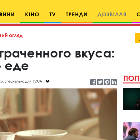
ВИНИ
КІНО
TV
ТРЕНДИ
ДОЗВІЛЛЯ
ий огляд
траченного вкуса:
о еде
ПОП
о, специально для TV.UA