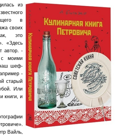
дилась из
вестного
жащего в
ажа своих
ак, это
». «Здесь
т автор. -
 с моими
 наш шеф-
Например -
ой старый
убой. Или
и книги, и
тографии
тровиче».
етр Вайль,