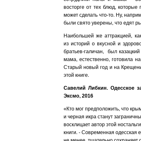
восторге от тех блюд, которые 
может сделать что-то. Ну, напри
были свято уверены, что едят р
Наибольшей же аттракцией, ка
из историй о вкусной и здоро
братьев-галичан, был казацкий
мама, естественно, готовила на
Старый новый год и на Крещение
этой книге.
Савелий Либкин.
Одесское з
Эксмо, 2016
«Кто мог предположить, что кры
и черная икра станут заграничн
восклицает автор этой ностальг
книги. - Современная одесская е
не менее, тщательно сохраняет 