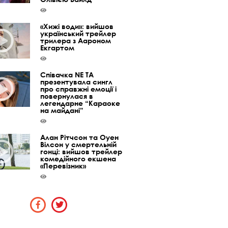
«Хижі води»: вийшов
український трейлер
трилера з Аароном
Екгартом
Співачка NE TA
презентувала сингл
про справжні емоції і
повернулася в
легендарне “Караоке
на майдані”
Алан Рітчсон та Оуен
Вілсон у смертельній
гонці: вийшов трейлер
комедійного екшена
«Перевізник»