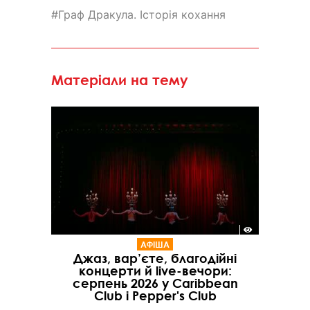
Граф Дракула. Історія кохання
Матеріали на тему
АФІША
Джаз, вар’єте, благодійні
концерти й live-вечори:
серпень 2026 у Caribbean
Club і Pepper's Club