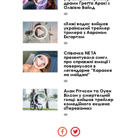
драми Ґреґґа Аракі з
Олівією Вайлд
«Хижі води»: вийшов
український трейлер
трилера з Аароном
Екгартом
Співачка NE TA
презентувала сингл
про справжні емоції і
повернулася в
легендарне “Караоке
на майдані”
Алан Рітчсон та Оуен
Вілсон у смертельній
гонці: вийшов трейлер
комедійного екшена
«Перевізник»