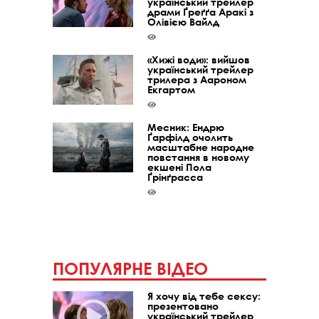
український трейлер
драми Ґреґґа Аракі з
Олівією Вайлд
«Хижі води»: вийшов
український трейлер
трилера з Аароном
Екгартом
Месник: Ендрю
Ґарфілд очолить
масштабне народне
повстання в новому
екшені Пола
Ґрінґрасса
ПОПУЛЯРНЕ ВІДЕО
Я хочу від тебе сексу:
презентовано
український трейлер