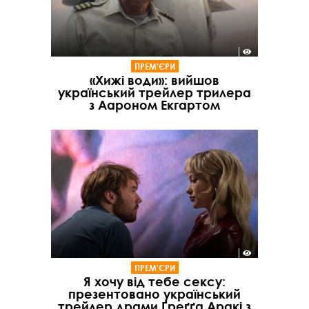
ПРЕМ'ЄРИ
«Хижі води»: вийшов
український трейлер трилера
з Аароном Екгартом
ПРЕМ'ЄРИ
Я хочу від тебе сексу:
презентовано український
трейлер драми Ґреґґа Аракі з