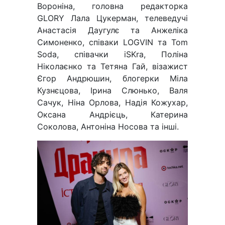
Вороніна, головна редакторка
GLORY Лала Цукерман, телеведучі
Анастасія Даугулє та Анжеліка
Симоненко, співаки LOGVIN та Tom
Soda, співачки iSKra, Поліна
Ніколаєнко та Тетяна Гай, візажист
Єгор Андрюшин, блогерки Міла
Кузнєцова, Ірина Слюнько, Валя
Сачук, Ніна Орлова, Надія Кожухар,
Оксана Андрієць, Катерина
Соколова, Антоніна Носова та інші.