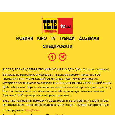
НОВИНИ
КІНО
TV
ТРЕНДИ
ДОЗВІЛЛЯ
СПЕЦПРОЄКТИ
© 2025, ТОВ «ВИДАВНИЦТВО УКРАЇНСЬКИЙ МЕДІА ДІМ». Усі права захищені.
Всі права на матеріали, опубліковані на даному ресурсі, належать ТОВ
«ВИДАВНИЦТВО УКРАЇНСЬКИЙ МЕДІА ДІМ». Будь-яке використання
матеріалів без письмового дозволу ТОВ «ВИДАВНИЦТВО УКРАЇНСЬКИЙ МЕДІА
ДІМ» заборонено. При правомірному використанні матеріалів даного ресурсу
гіперпосилання на tv.ua є обов'язковим. Матеріали, що позначені знаками
"Реклама", "PR", публікуються на правах реклами.
Будь-яке копіювання, передрук та відтворення фотографічних творів та/або
аудіовізуальних творів правовласника Getty Images - суворо забороняється.
E-mail редакції:
info@tv.ua