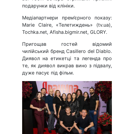
подарунки від клініки.
Медіапартнери прем’єрного показу:
Marie Claire, «Телетиждень» (tv.ua),
Tochka.net, Afisha.bigmir.net, GLORY.
Пригощав гостей відомий
чилійський бренд Casillero del Diablo.
Диявол на етикетці та легенда про
те, як диявол викрав вино з підвалу,
дуже пасує під фільм.