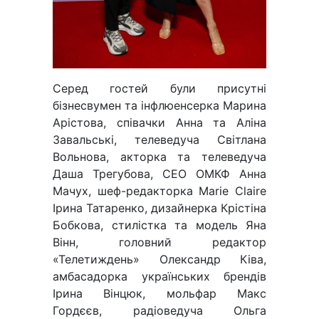
Серед гостей були присутні
бізнесвумен та інфлюенсерка Марина
Арістова, співачки Анна та Аліна
Завальські, телеведуча Світлана
Вольнова, акторка та телеведуча
Даша Трегубова, СЕО ОМКФ Анна
Мачух, шеф-редакторка Marie Claire
Ірина Татаренко, дизайнерка Крістіна
Бобкова, стилістка та модель Яна
Вінн, головний редактор
«Телетиждень» Олександр Ківа,
амбасадорка українських брендів
Ірина Вінцюк, мольфар Макс
Гордєєв, радіоведуча Ольга