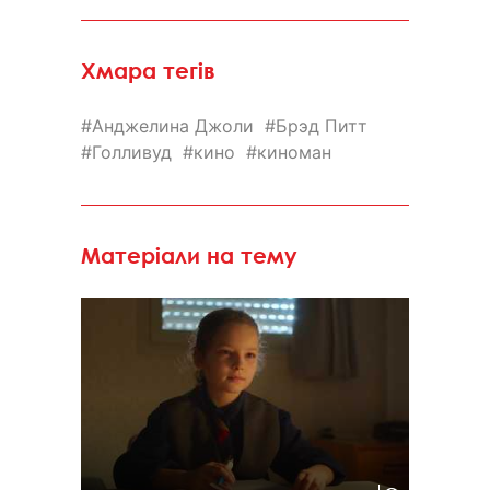
Хмара тегів
Анджелина Джоли
Брэд Питт
Голливуд
кино
киноман
Матеріали на тему