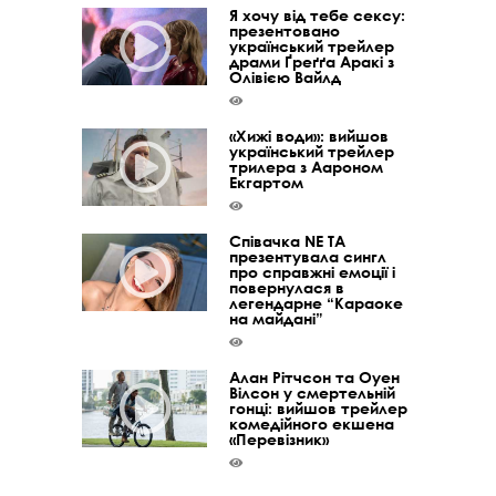
Я хочу від тебе сексу:
презентовано
український трейлер
драми Ґреґґа Аракі з
Олівією Вайлд
«Хижі води»: вийшов
український трейлер
трилера з Аароном
Екгартом
Співачка NE TA
презентувала сингл
про справжні емоції і
повернулася в
легендарне “Караоке
на майдані”
Алан Рітчсон та Оуен
Вілсон у смертельній
гонці: вийшов трейлер
комедійного екшена
«Перевізник»