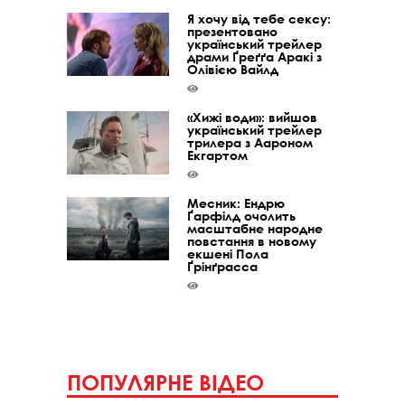
Я хочу від тебе сексу:
презентовано
український трейлер
драми Ґреґґа Аракі з
Олівією Вайлд
«Хижі води»: вийшов
український трейлер
трилера з Аароном
Екгартом
Месник: Ендрю
Ґарфілд очолить
масштабне народне
повстання в новому
екшені Пола
Ґрінґрасса
ПОПУЛЯРНЕ ВІДЕО