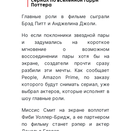
Поттера
Главные роли в фильме сыграли
Брэд Питт и Анджелина Джоли.
Но если поклонники звездной пары
и задумались на короткое
мгновение о возможном
воссоединении пары хотя бы на
экране, создатели прочти сразу
разбили эти мечты. Как сообщает
People, Amazon Prime, по заказу
которого будут снимать сериал, уже
выбрал актеров, которые исполнят в
шоу главные роли.
Миссис Смит на экране воплотит
Фиби Уоллер-Бридж, а ее партнером
по фильму станет рэпер и актер