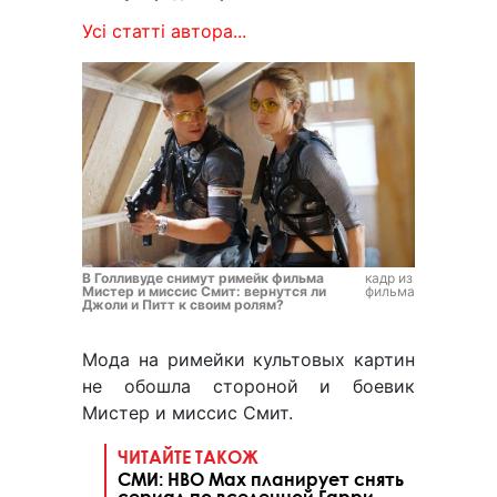
Усі статті автора...
В Голливуде снимут римейк фильма
кадр из
Мистер и миссис Смит: вернутся ли
фильма
Джоли и Питт к своим ролям?
Мода на римейки культовых картин
не обошла стороной и боевик
Мистер и миссис Смит.
ЧИТАЙТЕ ТАКОЖ
СМИ: HBO Max планирует снять
сериал по вселенной Гарри