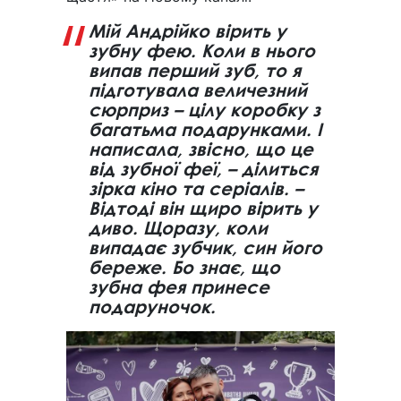
Мій Андрійко вірить у
зубну фею. Коли в нього
випав перший зуб, то я
підготувала величезний
сюрприз – цілу коробку з
багатьма подарунками. І
написала, звісно, що це
від зубної феї, – ділиться
зірка кіно та серіалів. –
Відтоді він щиро вірить у
диво. Щоразу, коли
випадає зубчик, син його
береже. Бо знає, що
зубна фея принесе
подаруночок.