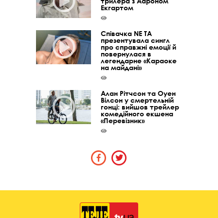
трилера з Аароном
Екгартом
Співачка NE TA
презентувала сингл
про справжні емоції й
повернулася в
легендарне «Караоке
на майдані»
Алан Рітчсон та Оуен
Вілсон у смертельній
гонці: вийшов трейлер
комедійного екшена
«Перевізник»