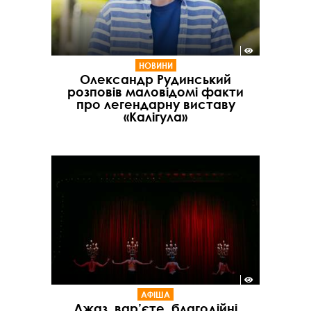
НОВИНИ
Олександр Рудинський
розповів маловідомі факти
про легендарну виставу
«Калігула»
АФІША
Джаз, вар’єте, благодійні