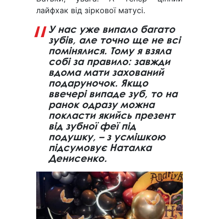
лайфхак від зіркової матусі.
У нас уже випало багато
зубів, але точно ще не всі
помінялися. Тому я взяла
собі за правило: завжди
вдома мати захований
подаруночок. Якщо
ввечері випаде зуб, то на
ранок одразу можна
покласти якийсь презент
від зубної феї під
подушку, – з усмішкою
підсумовує Наталка
Денисенко.