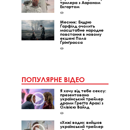
трилера з Аароном
Екгартом
Месник: Ендрю
Ґарфілд очолить
масштабне народне
повстання в новому
екшені Пола
Ґрінґрасса
ПОПУЛЯРНЕ ВІДЕО
Я хочу від тебе сексу:
презентовано
український трейлер
драми Ґреґґа Аракі з
Олівією Вайлд
«Хижі води»: вийшов
український трейлер