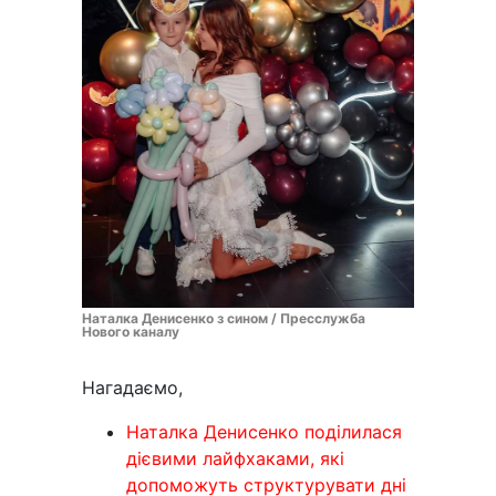
Наталка Денисенко з сином / Пресслужба
Нового каналу
Нагадаємо,
Наталка Денисенко поділилася
дієвими лайфхаками, які
допоможуть структурувати дні