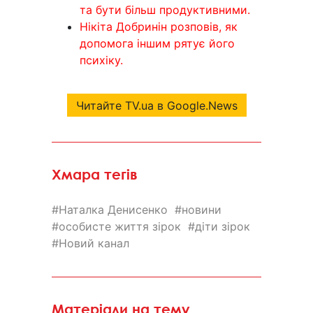
та бути більш продуктивними.
Нікіта Добринін розповів, як
допомога іншим рятує його
психіку.
Читайте TV.ua в Google.News
Хмара тегів
Наталка Денисенко
новини
особисте життя зірок
діти зірок
Новий канал
Матеріали на тему