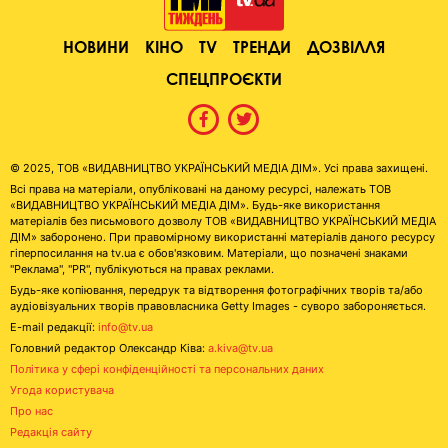
НОВИНИ
КІНО
TV
ТРЕНДИ
ДОЗВІЛЛЯ
СПЕЦПРОЄКТИ
© 2025, ТОВ «ВИДАВНИЦТВО УКРАЇНСЬКИЙ МЕДІА ДІМ». Усі права захищені.
Всі права на матеріали, опубліковані на даному ресурсі, належать ТОВ
«ВИДАВНИЦТВО УКРАЇНСЬКИЙ МЕДІА ДІМ». Будь-яке використання
матеріалів без письмового дозволу ТОВ «ВИДАВНИЦТВО УКРАЇНСЬКИЙ МЕДІА
ДІМ» заборонено. При правомірному використанні матеріалів даного ресурсу
гіперпосилання на tv.ua є обов'язковим. Матеріали, що позначені знаками
"Реклама", "PR", публікуються на правах реклами.
Будь-яке копіювання, передрук та відтворення фотографічних творів та/або
аудіовізуальних творів правовласника Getty Images - суворо забороняється.
E-mail редакції:
info@tv.ua
Головний редактор Олександр Ківа:
a.kiva@tv.ua
Політика у сфері конфіденційності та персональних даних
Угода користувача
Про нас
Редакція сайту