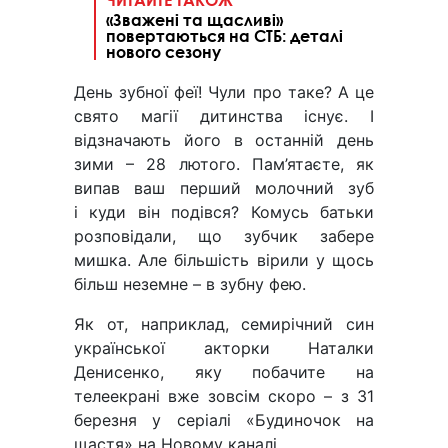
«Зважені та щасливі»
повертаються на СТБ: деталі
нового сезону
День зубної феї! Чули про таке? А це
свято магії дитинства існує. І
відзначають його в останній день
зими – 28 лютого. Пам’ятаєте, як
випав ваш перший молочний зуб
і куди він подівся? Комусь батьки
розповідали, що зубчик забере
мишка. Але більшість вірили у щось
більш неземне – в зубну фею.
Як от, наприклад, семирічний син
української акторки Наталки
Денисенко, яку побачите на
телеекрані вже зовсім скоро – з 31
березня у серіалі «Будиночок на
щастя» на Новому каналі.