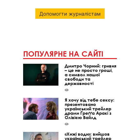
Допомогти журналістам
ПОПУЛЯРНЕ НА САЙТІ
Дмитро Чорний: гривня
– це не просто гроші,
а символ нашої
свободи та
державності
Я хочу від тебе сексу:
презентовано
український трейлер
драми Ґреґґа Аракі з
Олівією Вайлд
«Хижі води»: вийшов
український трейлер