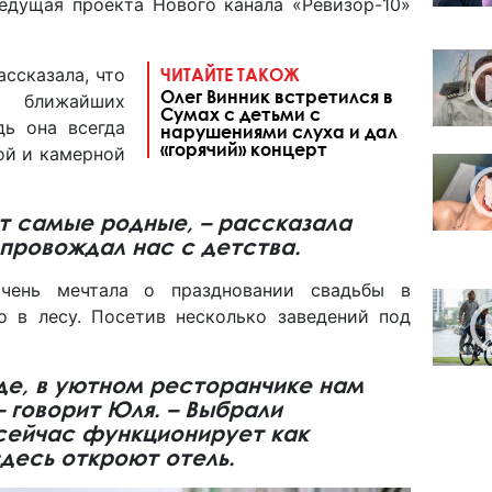
ведущая проекта Нового канала «Ревизор-10»
ссказала, что
ЧИТАЙТЕ ТАКОЖ
Олег Винник встретился в
а ближайших
Сумах с детьми с
дь она всегда
нарушениями слуха и дал
«горячий» концерт
ой и камерной
т самые родные, – рассказала
опровождал нас с детства.
очень мечтала о праздновании свадьбы в
то в лесу. Посетив несколько заведений под
оде, в уютном ресторанчике нам
 говорит Юля. – Выбрали
 сейчас функционирует как
здесь откроют отель.