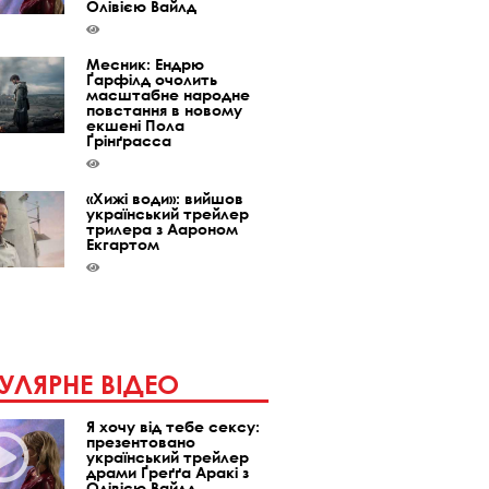
Олівією Вайлд
Месник: Ендрю
Ґарфілд очолить
масштабне народне
повстання в новому
екшені Пола
Ґрінґрасса
«Хижі води»: вийшов
український трейлер
трилера з Аароном
Екгартом
УЛЯРНЕ ВІДЕО
Я хочу від тебе сексу:
презентовано
український трейлер
драми Ґреґґа Аракі з
Олівією Вайлд