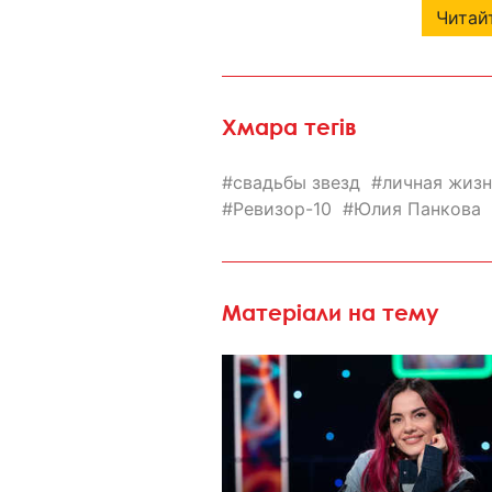
Читайт
Хмара тегів
свадьбы звезд
личная жизн
Ревизор-10
Юлия Панкова
Матеріали на тему