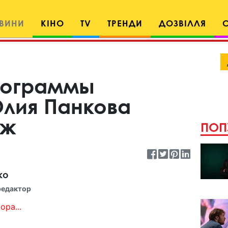
ВИНИ
КІНО
TV
ТРЕНДИ
ДОЗВІЛЛЯ
рограммы
Юлия Панкова
уж
ПОП
ко
редактор
ора...