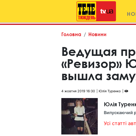
НО
Головна
Новини
Ведущая п
«Ревизор» 
вышла зам
4 жовтня 2019 16:30
Юлія Туренко
Юлія Турен
Випускаючий 
Усі статті авт