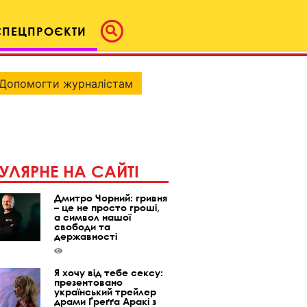
СПЕЦПРОЄКТИ
Допомогти журналістам
УЛЯРНЕ НА САЙТІ
Дмитро Чорний: гривня
– це не просто гроші,
а символ нашої
свободи та
державності
Я хочу від тебе сексу:
презентовано
український трейлер
драми Ґреґґа Аракі з