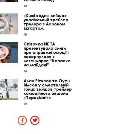
«Хижі води»: вийшов
український трейлер
трилера з Аароном
Екгартом
Співачка NE TA
презентувала сингл
про справжні емоції і
повернулася в
легендарне “Караоке
на майдані”
Алан Рітчсон та Оуен
Вілсон у смертельній
гонці: вийшов трейлер
комедійного екшена
«Перевізник»