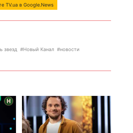
е TV.ua в Google.News
ь звезд
Новый Канал
новости