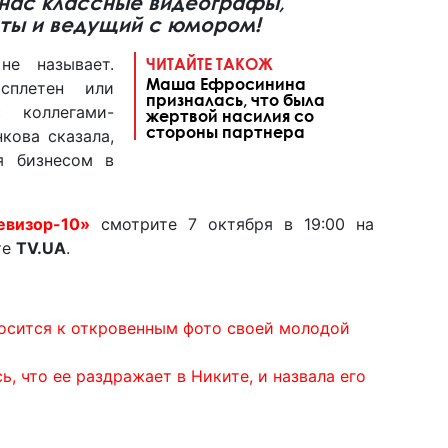
нас классные видеографы,
ты и ведущий с юмором!
е называет.
ЧИТАЙТЕ ТАКОЖ
Маша Ефросинина
сплетен или
призналась, что была
 коллегами-
жертвой насилия со
стороны партнера
кова сказала,
я бизнесом в
евизор-10»
смотрите 7 октября в 19:00 на
те
TV.UA
.
носится к откровенным фото своей молодой
, что ее раздражает в Никите, и назвала его