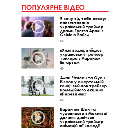
ПОПУЛЯРНЕ ВІДЕО
Я хочу від тебе сексу:
презентовано
український трейлер
драми Ґреґґа Аракі з
Олівією Вайлд
«Хижі води»: вийшов
український трейлер
трилера з Аароном
Екгартом
Алан Рітчсон та Оуен
Вілсон у смертельній
гонці: вийшов трейлер
комедійного екшена
«Перевізник»
Баранчик Шон та
чудовисько з Мохнявої
долини: дивіться
український трейлер
анімаційної комедії