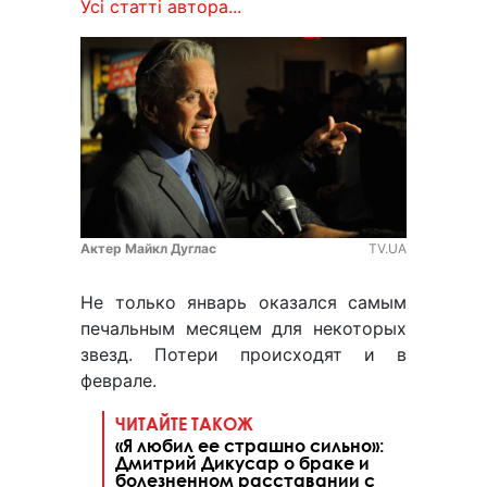
Усі статті автора...
Актер Майкл Дуглас
TV.UA
Не только январь оказался самым
печальным месяцем для некоторых
звезд. Потери происходят и в
феврале.
ЧИТАЙТЕ ТАКОЖ
«Я любил ее страшно сильно»:
Дмитрий Дикусар о браке и
болезненном расставании с