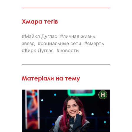
Хмара тегів
Майкл Дуглас
личная жизнь
звезд
социальные сети
смерть
Кирк Дуглас
новости
Матеріали на тему