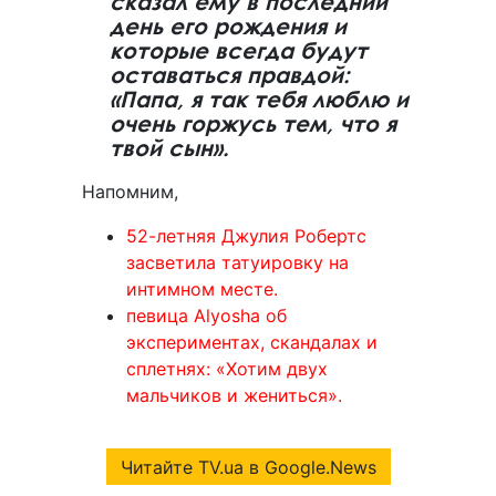
сказал ему в последний
день его рождения и
которые всегда будут
оставаться правдой:
«Папа, я так тебя люблю и
очень горжусь тем, что я
твой сын».
Напомним,
52-летняя Джулия Робертс
засветила татуировку на
интимном месте.
певица Alyosha об
экспериментах, скандалах и
сплетнях: «Хотим двух
мальчиков и жениться».
Читайте TV.ua в Google.News