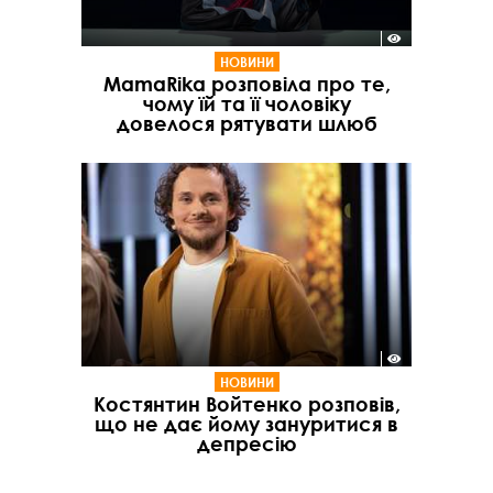
НОВИНИ
MamaRika розповіла про те,
чому їй та її чоловіку
довелося рятувати шлюб
НОВИНИ
Костянтин Войтенко розповів,
що не дає йому зануритися в
депресію