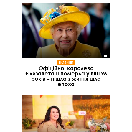
НОВИНИ
Офіційно: королева
Єлизавета ІІ померла у віці 96
років – пішла з життя ціла
епоха