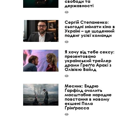
свободи та
державності
Сергій Степаненко:
сьогодні знімати кіно в
Україні – це щоденний
подвиг усієї команди
Я хочу від тебе сексу:
презентовано
український трейлер
драми Ґреґґа Аракі з
Олівією Вайлд
Месник: Ендрю
Ґарфілд очолить
масштабне народне
повстання в новому
екшені Пола
Ґрінґрасса