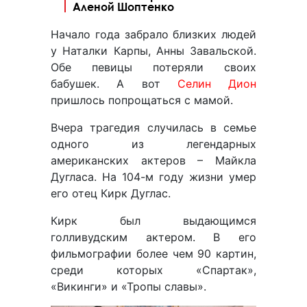
Аленой Шоптенко
Начало года забрало близких людей
у Наталки Карпы, Анны Завальской.
Обе певицы потеряли своих
бабушек. А вот
Селин Дион
пришлось попрощаться с мамой.
Вчера трагедия случилась в семье
одного из легендарных
американских актеров – Майкла
Дугласа. На 104-м году жизни умер
его отец Кирк Дуглас.
Кирк был выдающимся
голливудским актером. В его
фильмографии более чем 90 картин,
среди которых «Спартак»,
«Викинги» и «Тропы славы».