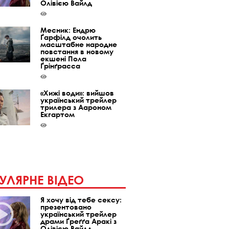
Олівією Вайлд
Месник: Ендрю
Ґарфілд очолить
масштабне народне
повстання в новому
екшені Пола
Ґрінґрасса
«Хижі води»: вийшов
український трейлер
трилера з Аароном
Екгартом
УЛЯРНЕ ВІДЕО
Я хочу від тебе сексу:
презентовано
український трейлер
драми Ґреґґа Аракі з
Олівією Вайлд