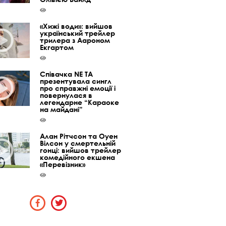
«Хижі води»: вийшов
український трейлер
трилера з Аароном
Екгартом
Співачка NE TA
презентувала сингл
про справжні емоції і
повернулася в
легендарне “Караоке
на майдані”
Алан Рітчсон та Оуен
Вілсон у смертельній
гонці: вийшов трейлер
комедійного екшена
«Перевізник»