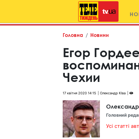
НО
Головна
Новини
Егор Горде
воспоминан
Чехии
17 квітня 2020 14:15
Олександр КІва
Олександр
Головний реда
Усі статті авт