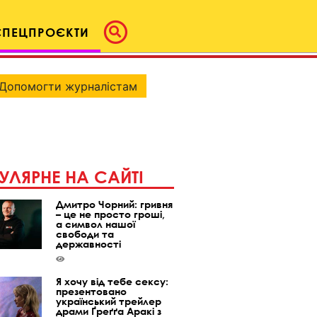
СПЕЦПРОЄКТИ
Допомогти журналістам
УЛЯРНЕ НА САЙТІ
Дмитро Чорний: гривня
– це не просто гроші,
а символ нашої
свободи та
державності
Я хочу від тебе сексу:
презентовано
український трейлер
драми Ґреґґа Аракі з