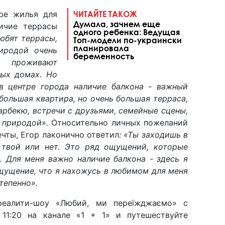
ре жилья для
ЧИТАЙТЕ ТАКОЖ
Думала, зачнем еще
ичие террасы
одного ребенка: Ведущая
юбят террасы,
Топ-модели по-украински
планировала
иродой очень
беременность
проживают
ных домах. Но
в центре города наличие балкона - важный
большая квартира, но очень большая терраса,
арбекю, встречи с друзьями, семейные сцены,
 природой».
Относительно личных пожеланий
чты, Егор лаконично ответил
: «Ты заходишь в
 твой или нет. Это ряд ощущений, которые
. Для меня важно наличие балкона - здесь я
ощущение, что я нахожусь в любимом для меня
тепенно».
 реалити-шоу «Любий, ми переїжджаємо» с
 11:20 на канале «1 + 1» и путешествуйте