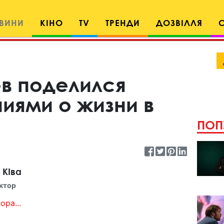
ВИНИ
КІНО
TV
ТРЕНДИ
ДОЗВІЛЛЯ
ев поделился
иями о жизни в
ПОП
 КІва
ктор
ора...