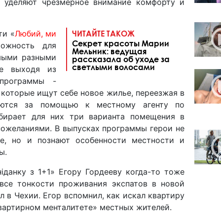
и уделяют чрезмерное внимание комфорту и
ти «
Любий, ми
ЧИТАЙТЕ ТАКОЖ
Секрет красоты Марии
ожность для
Мельник: ведущая
амыми разными
рассказала об уходе за
светлыми волосами
не выходя из
программы -
 которые ищут себе новое жилье, переезжая в
аются за помощью к местному агенту по
бирает для них три варианта помещения в
пожеланиями. В выпусках программы герои не
е, но и познают особенности местности и
ы.
іданку з 1+1» Егору Гордееву когда-то тоже
все тонкости проживания экспатов в новой
ил в Чехии. Егор вспомнил, как искал квартиру
квартирном менталитете» местных жителей.