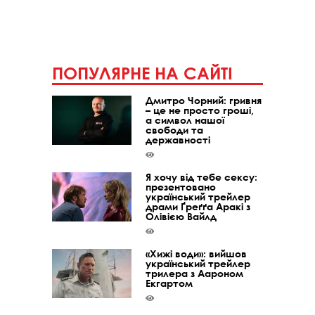
ПОПУЛЯРНЕ НА САЙТІ
Дмитро Чорний: гривня
– це не просто гроші,
а символ нашої
свободи та
державності
Я хочу від тебе сексу:
презентовано
український трейлер
драми Ґреґґа Аракі з
Олівією Вайлд
«Хижі води»: вийшов
український трейлер
трилера з Аароном
Екгартом