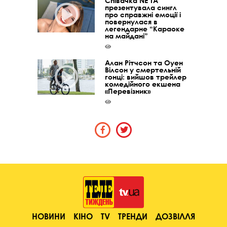
Співачка NE TA
презентувала сингл
про справжні емоції і
повернулася в
легендарне “Караоке
на майдані”
Алан Рітчсон та Оуен
Вілсон у смертельній
гонці: вийшов трейлер
комедійного екшена
«Перевізник»
НОВИНИ
КІНО
TV
ТРЕНДИ
ДОЗВІЛЛЯ