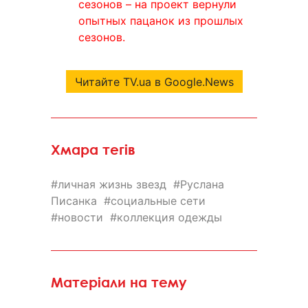
сезонов – на проект вернули
опытных пацанок из прошлых
сезонов.
Читайте TV.ua в Google.News
Хмара тегів
личная жизнь звезд
Руслана
Писанка
социальные сети
новости
коллекция одежды
Матеріали на тему