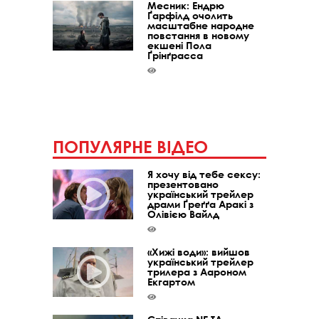
Месник: Ендрю
Ґарфілд очолить
масштабне народне
повстання в новому
екшені Пола
Ґрінґрасса
ПОПУЛЯРНЕ ВІДЕО
Я хочу від тебе сексу:
презентовано
український трейлер
драми Ґреґґа Аракі з
Олівією Вайлд
«Хижі води»: вийшов
український трейлер
трилера з Аароном
Екгартом