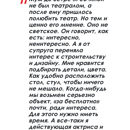
не был театралом, а
после ему пришлось
полюбить театр. Но тем и
ценно его мнение. Оно не
светское. Он говорит, как
есть: интересно,
неинтересно. А я от
супруга переняла
интерес к строительству
и дизайну. Мне нравится
подбирать детали, цвета.
Как удобно расположить
стол, стул, чтобы ничего
не мешало. Когда-нибудь
мы возьмем серьезно
объект, «за бесплатно»
почти, ради интереса.
Для этого нужно иметь
время. А все-таки я
действующая актриса и