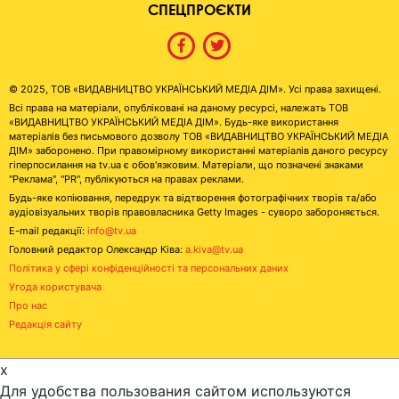
СПЕЦПРОЄКТИ
© 2025, ТОВ «ВИДАВНИЦТВО УКРАЇНСЬКИЙ МЕДІА ДІМ». Усі права захищені.
Всі права на матеріали, опубліковані на даному ресурсі, належать ТОВ
«ВИДАВНИЦТВО УКРАЇНСЬКИЙ МЕДІА ДІМ». Будь-яке використання
матеріалів без письмового дозволу ТОВ «ВИДАВНИЦТВО УКРАЇНСЬКИЙ МЕДІА
ДІМ» заборонено. При правомірному використанні матеріалів даного ресурсу
гіперпосилання на tv.ua є обов'язковим. Матеріали, що позначені знаками
"Реклама", "PR", публікуються на правах реклами.
Будь-яке копіювання, передрук та відтворення фотографічних творів та/або
аудіовізуальних творів правовласника Getty Images - суворо забороняється.
E-mail редакції:
info@tv.ua
Головний редактор Олександр Ківа:
a.kiva@tv.ua
Політика у сфері конфіденційності та персональних даних
Угода користувача
Про нас
Редакція сайту
x
Для удобства пользования сайтом используются