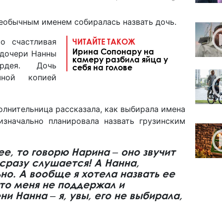
необычным именем собиралась назвать дочь.
о счастливая
ЧИТАЙТЕ ТАКОЖ
Ирина Сопонару на
 дочери Нанны
камеру разбила яйца у
рдея. Дочь
себя на голове
чной копией
олнительница рассказала, как выбирала имена
изначально планировала назвать грузинским
ее, то говорю Нарина ‒ оно звучит
сразу слушается! А Нанна,
но. А вообще я хотела назвать ее
кто меня не поддержал и
и Нанна ‒ я, увы, его не выбирала,