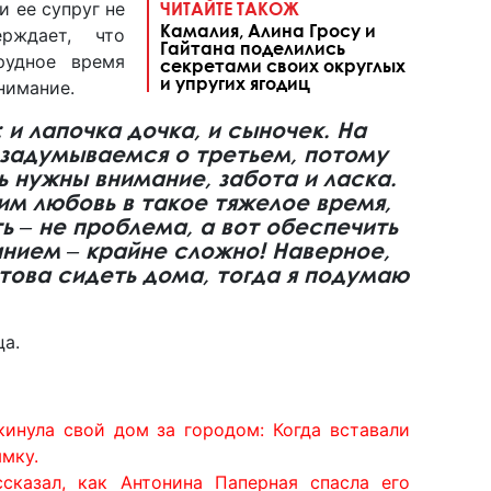
и ее супруг не
ЧИТАЙТЕ ТАКОЖ
Камалия, Алина Гросу и
ерждает, что
Гайтана поделились
рудное время
секретами своих округлых
и упругих ягодиц
нимание.
 и лапочка дочка, и сыночек. На
 задумываемся о третьем, потому
ь нужны внимание, забота и ласка.
им любовь в такое тяжелое время,
ь ‒ не проблема, а вот обеспечить
нием ‒ крайне сложно! Наверное,
отова сидеть дома, тогда я подумаю
ца.
кинула свой дом за городом: Когда вставали
ымку.
сказал, как Антонина Паперная спасла его