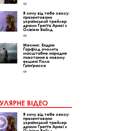
Я хочу від тебе сексу:
презентовано
український трейлер
драми Ґреґґа Аракі з
Олівією Вайлд
Месник: Ендрю
Ґарфілд очолить
масштабне народне
повстання в новому
екшені Пола
Ґрінґрасса
УЛЯРНЕ ВІДЕО
Я хочу від тебе сексу:
презентовано
український трейлер
драми Ґреґґа Аракі з
Олівією Вайлд