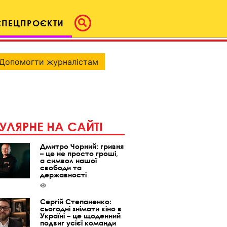
СПЕЦПРОЄКТИ
Допомогти журналістам
УЛЯРНЕ НА САЙТІ
Дмитро Чорний: гривня
– це не просто гроші,
а символ нашої
свободи та
державності
Сергій Степаненко:
сьогодні знімати кіно в
Україні – це щоденний
подвиг усієї команди