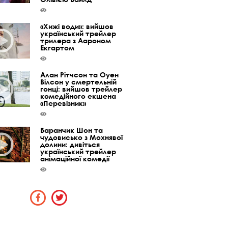
«Хижі води»: вийшов
український трейлер
трилера з Аароном
Екгартом
Алан Рітчсон та Оуен
Вілсон у смертельній
гонці: вийшов трейлер
комедійного екшена
«Перевізник»
Баранчик Шон та
чудовисько з Мохнявої
долини: дивіться
український трейлер
анімаційної комедії