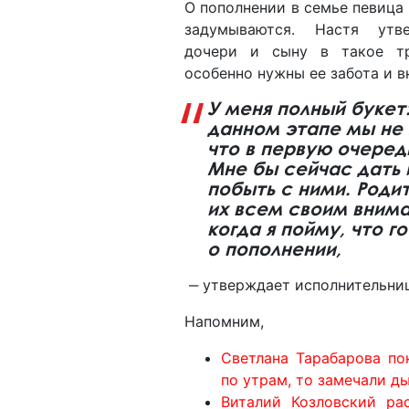
О пополнении в семье певица 
задумываются. Настя утв
дочери и сыну в такое т
особенно нужны ее забота и в
У меня полный букет:
данном этапе мы не
что в первую очеред
Мне бы сейчас дать 
побыть с ними. Родит
их всем своим внима
когда я пойму, что г
о пополнении,
‒ утверждает исполнительни
Напомним,
Светлана Тарабарова по
по утрам, то замечали д
Виталий Козловский рас