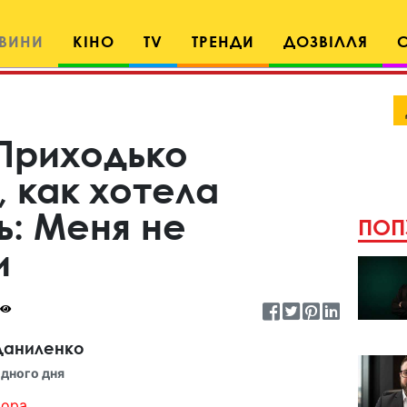
ВИНИ
КІНО
TV
ТРЕНДИ
ДОЗВІЛЛЯ
Приходько
 как хотела
ь: Меня не
ПОП
и
Даниленко
дного дня
ора...