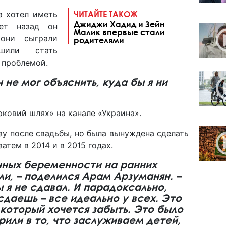
а хотел иметь
ЧИТАЙТЕ ТАКОЖ
Джиджи Хадид и Зейн
лет назад он
Малик впервые стали
они сыграли
родителями
шили стать
с проблемой.
 не мог объяснить, куда бы я ни
рковий шлях» на канале «Украина».
зу после свадьбы, но была вынуждена сделать
затем в 2014 и в 2015 годах.
нных беременности на ранних
ли, – поделился Арам Арзуманян. –
 я не сдавал. И парадоксально,
сдаешь – все идеально у всех. Это
 который хочется забыть. Это было
рили в то, что заслуживаем детей,