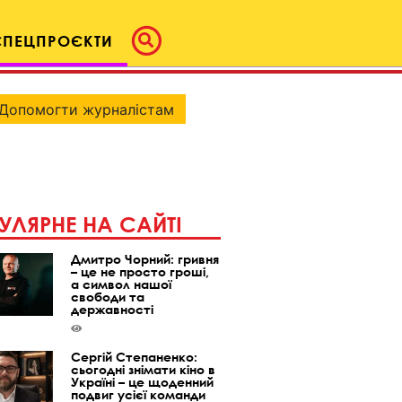
СПЕЦПРОЄКТИ
Допомогти журналістам
УЛЯРНЕ НА САЙТІ
Дмитро Чорний: гривня
– це не просто гроші,
а символ нашої
свободи та
державності
Сергій Степаненко:
сьогодні знімати кіно в
Україні – це щоденний
подвиг усієї команди