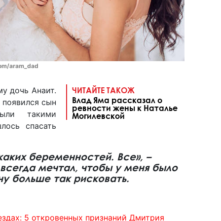
com/aram_dad
у дочь Анаит.
ЧИТАЙТЕ ТАКОЖ
Влад Яма рассказал о
т появился сын
ревности жены к Наталье
ыли такими
Могилевской
лось спасать
каких беременностей. Все», –
 всегда мечтал, чтобы у меня было
чу больше так рисковать.
ездах: 5 откровенных признаний Дмитрия