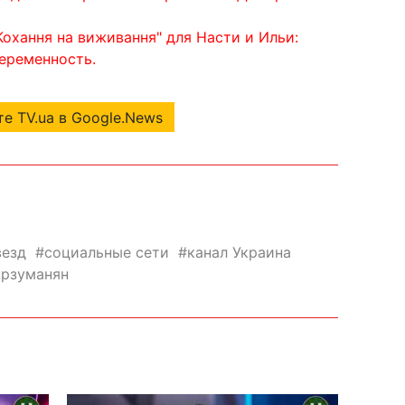
Кохання на виживання" для Насти и Ильи:
беременность.
е TV.ua в Google.News
везд
социальные сети
канал Украина
рзуманян