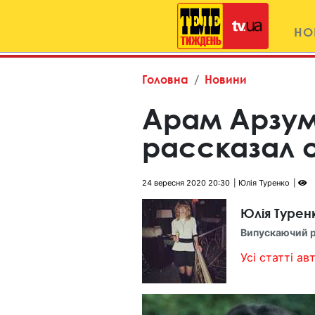
НО
Головна
Новини
Арам Арзум
рассказал 
24 вересня 2020 20:30
Юлія Туренко
Юлія Турен
Випускаючий 
Усі статті авт