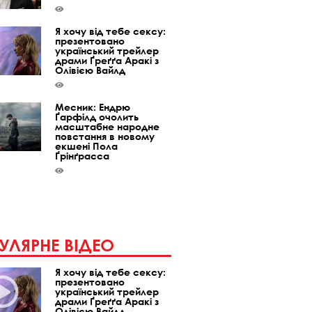
Я хочу від тебе сексу:
презентовано
український трейлер
драми Ґреґґа Аракі з
Олівією Вайлд
Месник: Ендрю
Ґарфілд очолить
масштабне народне
повстання в новому
екшені Пола
Ґрінґрасса
УЛЯРНЕ ВІДЕО
Я хочу від тебе сексу:
презентовано
український трейлер
драми Ґреґґа Аракі з
Олівією Вайлд