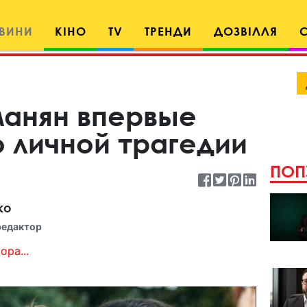
ВИНИ
КІНО
TV
ТРЕНДИ
ДОЗВІЛЛЯ
анян впервые
о личной трагедии
ПОП
ко
редактор
ора...