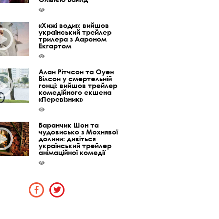
«Хижі води»: вийшов
український трейлер
трилера з Аароном
Екгартом
Алан Рітчсон та Оуен
Вілсон у смертельній
гонці: вийшов трейлер
комедійного екшена
«Перевізник»
Баранчик Шон та
чудовисько з Мохнявої
долини: дивіться
український трейлер
анімаційної комедії