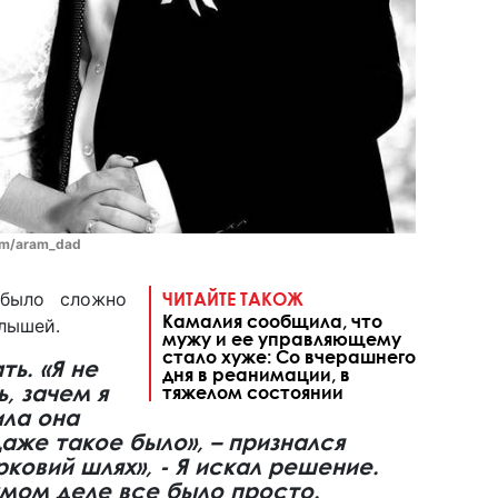
om/aram_dad
 было сложно
ЧИТАЙТЕ ТАКОЖ
Камалия сообщила, что
алышей.
мужу и ее управляющему
стало хуже: Со вчерашнего
ь. «Я не
дня в реанимации, в
, зачем я
тяжелом состоянии
ила она
Даже такое было», – признался
ковий шлях», - Я искал решение.
амом деле все было просто.