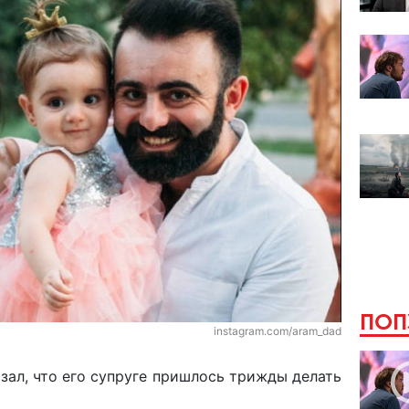
ПОП
instagram.com/aram_dad
зал, что его супруге пришлось трижды делать