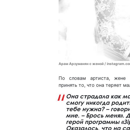
Арам Арзуманян с женой / instagram.c
По словам артиста, жене
принять то, что она теряет м
Она страдала как мат
смогу никогда родить
тебе нужна? – говор
мне. – Брось меня». 
герой программы «Зір
Оказалось, что на с