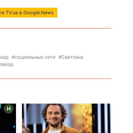
е TV.ua в Google.News
везд
социальные сети
Светлана
звезд