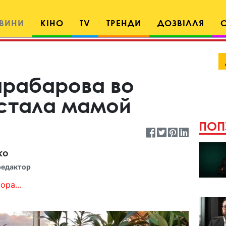
ВИНИ
КІНО
TV
ТРЕНДИ
ДОЗВІЛЛЯ
арабарова во
 стала мамой
ПОП
ко
редактор
ора...