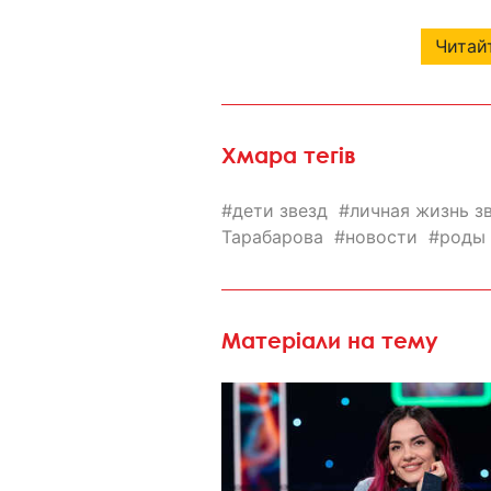
Читайт
Хмара тегів
дети звезд
личная жизнь з
Тарабарова
новости
роды 
Матеріали на тему