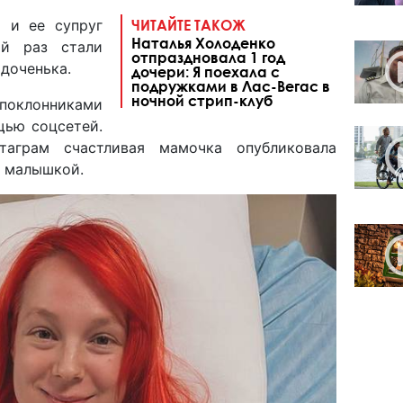
а
и ее супруг
ЧИТАЙТЕ ТАКОЖ
Наталья Холоденко
ой раз стали
отпраздновала 1 год
доченька.
дочери: Я поехала с
подружками в Лас-Вегас в
ночной стрип-клуб
оклонниками
щью соцсетей.
аграм счастливая мамочка опубликовала
 малышкой.