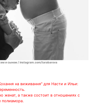
ем и сыном / instagram.com/tarabarova
Кохання на виживання" для Насти и Ильи:
беременность.
о женат, а также состоит в отношениях с
е полиамора.