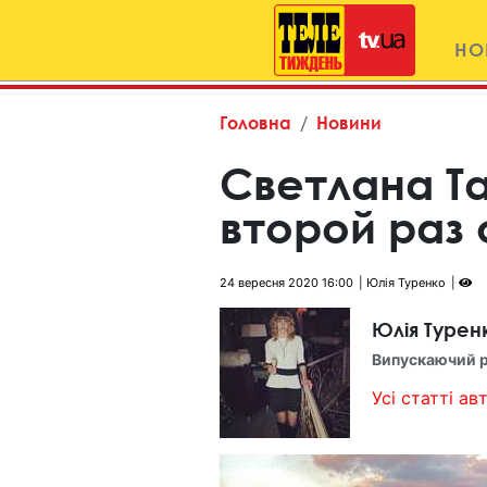
НО
Головна
Новини
Светлана Т
второй раз
24 вересня 2020 16:00
Юлія Туренко
Юлія Турен
Випускаючий 
Усі статті авт