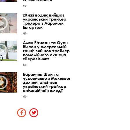
«Хижі води»: вийшов
український трейлер
трилера з Аароном
Екгартом
Алан Рітчсон та Оуен
Вілсон у смертельній
гонці: вийшов трейлер
комедійного екшена
«Перевізник»
Баранчик Шон та
чудовисько з Мохнявої
долини: дивіться
український трейлер
анімаційної комедії