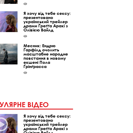
Я хочу від тебе сексу:
презентовано
український трейлер
драми Ґреґґа Аракі з
Олівією Вайлд
Месник: Ендрю
Ґарфілд очолить
масштабне народне
повстання в новому
екшені Пола
Ґрінґрасса
УЛЯРНЕ ВІДЕО
Я хочу від тебе сексу:
презентовано
український трейлер
драми Ґреґґа Аракі з
Олівією Вайлд