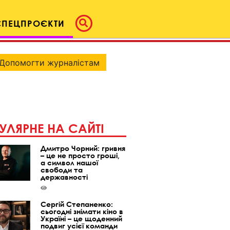
СПЕЦПРОЄКТИ
Допомогти журналістам
УЛЯРНЕ НА САЙТІ
Дмитро Чорний: гривня
– це не просто гроші,
а символ нашої
свободи та
державності
Сергій Степаненко:
сьогодні знімати кіно в
Україні – це щоденний
подвиг усієї команди